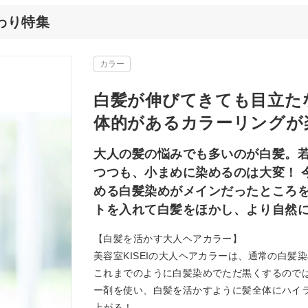
だわり特集
カラー
白髪が伸びてきても目立た
体的があるカラーリングが
大人の髪の悩みでも多いのが白髪。
つつも、小まめに染めるのは大変！ 
める白髪染めがメインだったところを
トを入れて白髪をほかし、より自然
【白髪を活かす大人ヘアカラー】
美容室KISEIの大人ヘアカラーは、通常の白
これまでのように白髪染めでただ黒くするので
ー剤を使い、白髪を活かすように髪全体にハイ
上がる！