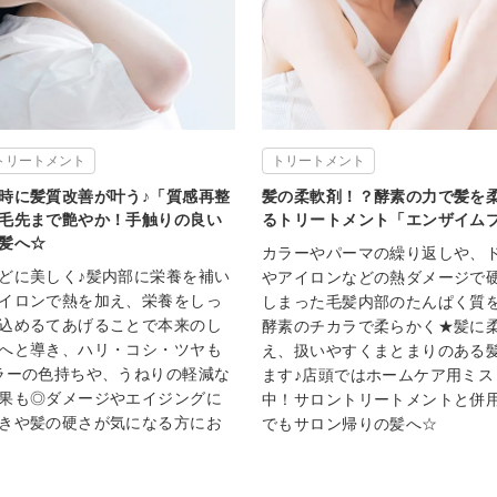
トリートメント
トリートメント
時に髪質改善が叶う♪「質感再整
髪の柔軟剤！？酵素の力で髪を
毛先まで艶やか！手触りの良い
るトリートメント「エンザイム
髪へ☆
カラーやパーマの繰り返しや、
どに美しく♪髪内部に栄養を補い
やアイロンなどの熱ダメージで
イロンで熱を加え、栄養をしっ
しまった毛髪内部のたんぱく質
込めるてあげることで本来のし
酵素のチカラで柔らかく★髪に
へと導き、ハリ・コシ・ツヤも
え、扱いやすくまとまりのある
ラーの色持ちや、うねりの軽減な
ます♪店頭ではホームケア用ミス
果も◎ダメージやエイジングに
中！サロントリートメントと併
きや髪の硬さが気になる方にお
でもサロン帰りの髪へ☆