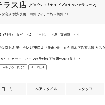
バテラス店
(ビヨウシツキセイ イズミセルバテラステン)
ト認定店/髪質改善・白髪ぼかしで艶々美髪に♪
3
(73件)
技術：4.5
サービス：4.5
雰囲気：4.4
～
下鉄南北線 泉中央駅 駅東口より徒歩1分 、仙台市地下鉄南北線 八乙
～19：00 カラー・パーマは受付終了時間の30分前まで
トが貯まる・使える
メンズ歓迎
口コミ
ヘアスタイル
スタッフ