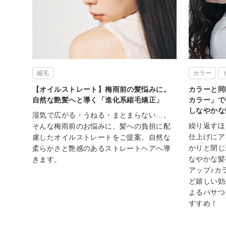
縮毛
カラー
【オイルストレート】梅雨前の髪悩みに。
カラーと同
自然な艶髪へと導く「進化系縮毛矯正」
カラー」で
しなやかな
湿気で広がる・うねる・まとまらない…。
繰り返すほ
そんな梅雨前のお悩みに、髪への負担に配
仕上げにア
慮したオイルストレートをご提案。自然な
かりと閉じ
柔らかさと艶感のあるストレートヘアへ導
なやかな髪
きます。
アップ♪カ
ど嬉しい効
よるパサつ
すすめ！