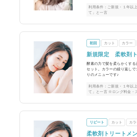
利用条件：ご新規・１年以
て」と一言
初回
カット
カラー
新規限定 柔軟剤トリ
酵素の力で髪を柔らかくする
セット。カラーの繰り返しで
りのメニューです♪
利用条件：ご新規・１年以
て」と一言 ※ロング料金・
リピート
カット
カラ
柔軟剤トリートメント