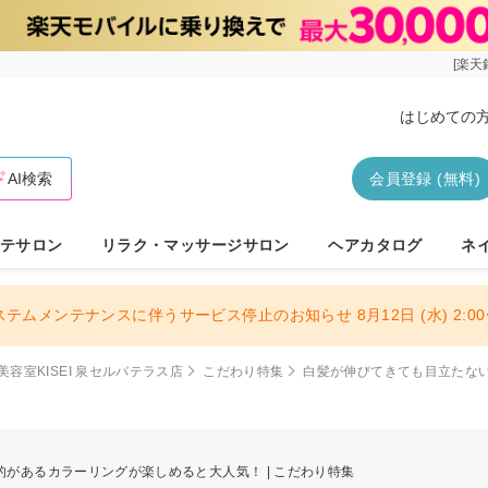
[楽天
はじめての
AI検索
会員登録 (無料)
テサロン
リラク・マッサージサロン
ヘアカタログ
ネ
ステムメンテナンスに伴うサービス停止のお知らせ 8月12日 (水) 2:00〜
美容室KISEI 泉セルバテラス店
こだわり特集
白髪が伸びてきても目立たな
があるカラーリングが楽しめると大人気！ | こだわり特集