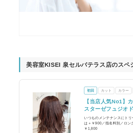
美容室KISEI 泉セルバテラス店のス
初回
カット
カラー
【当店人気No1】
スターゼフュジオ
いつものメンテナンスにトリ
は＋￥900／指名料別／ロン
￥1,800