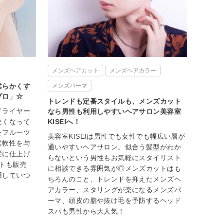
メンズヘアカット
メンズヘアカラー
柔らかくす
メンズパーマ
プロ」☆
トレンドも定番スタイルも、メンズカット
ドライヤー
なら男性も利用しやすいヘアサロン美容室
硬くなって
KISEIへ！
をフルーツ
美容室KISEIは男性でも女性でも幅広い層が
柔軟性を与
通いやすいヘアサロン。似合う髪型がわか
髪に仕上げ
らないという男性もお気軽にスタイリスト
トも販売
に相談できる雰囲気が◎メンズカットはも
用していつ
ちろんのこと、トレンドを抑えたメンズヘ
アカラー、スタリングが楽になるメンズパ
ーマ、頭皮の脂や抜け毛を予防するヘッド
スパも男性から大人気！