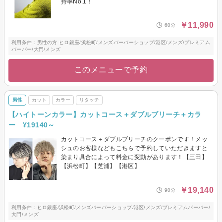
持率No.1！
￥11,990
60分
利用条件：男性の方 ヒロ銀座/浜松町/メンズバーバーショップ/港区/メンズ/プレミアム
バーバー/大門/メンズ
このメニューで予約
男性
カット
カラー
リタッチ
【ハイトーンカラー】カットコース＋ダブルブリーチ＋カラ
ー ¥19140～
カットコース＋ダブルブリーチのクーポンです！メッ
シュのお客様などもこちらで予約していただきますと
染まり具合によって料金に変動があります！【三田】
【浜松町】【芝浦】【港区】
￥19,140
90分
利用条件：ヒロ銀座/浜松町/メンズバーバーショップ/港区/メンズ/プレミアムバーバー/
大門/メンズ