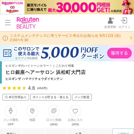
会員登録
ログイン
システムメンテナンスに伴うサービス停止のお知らせ 8月12日 (水)
2:00〜5:30
ヒロギンザのハイトーンカラー！ | こだわり特集
ヒロ銀座ヘアーサロン 浜松町大門店
ヒロギンザ ハママツチョウダイモンテン
4.6
(464件)
◎ 本日空席あり
ポイントが貯まる・使える
メンズ歓迎
メンズ優先
地図
口コミ投稿
お気に入り
OFF
(464)
(309)
サロン
ヘア
こだわり