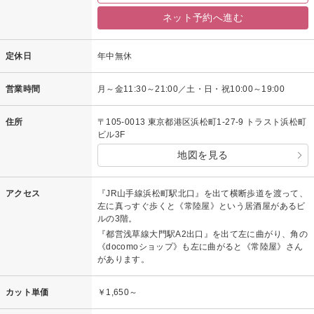
ネット予約へ進む
定休日
年中無休
営業時間
月～金11:30～21:00／土・日・祝10:00～19:00
住所
〒105-0013 東京都港区浜松町1-27-9 トラスト浜松町
ビル3F
地図を見る
アクセス
『JR山手線浜松町駅北口』を出て横断歩道を渡って、
左に真っすぐ歩くと《常陸屋》という居酒屋があるビ
ルの3階。
『都営浅草線大門駅A2出口』を出て左に曲がり、角の
《docomoショップ》も左に曲がると《常陸屋》さん
があります。
カット単価
￥1,650～