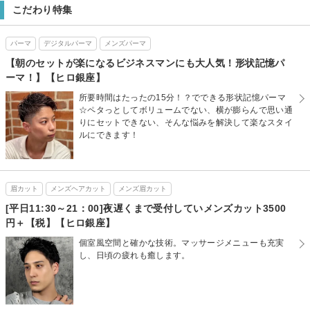
こだわり特集
パーマ
デジタルパーマ
メンズパーマ
【朝のセットが楽になるビジネスマンにも大人気！形状記憶パ
ーマ！】【ヒロ銀座】
所要時間はたったの15分！？でできる形状記憶パーマ
☆ペタっとしてボリュームでない、横が膨らんで思い通
りにセットできない、そんな悩みを解決して楽なスタイ
ルにできます！
眉カット
メンズヘアカット
メンズ眉カット
[平日11:30～21：00]夜遅くまで受付していメンズカット3500
円＋【税】【ヒロ銀座】
個室風空間と確かな技術。マッサージメニューも充実
し、日頃の疲れも癒します。