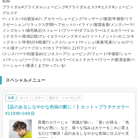
fade
ブライダル#ブライダルシェービング#ブライダルエステ#エステ#シェービン
グエステ
/ヘッドスパ/白髪染め/ヘアカラー/シェービング/マッサージ/個室/半個室/リラ
クゼーション/リラックス空間/ヘアセット/ハイライト/髪質改善/メンズパーマ/
メンズカット/縮毛矯正/ストレート/ブリーチ/ダブルカラー/エドルカラー/イル
ミナカラー/形状記憶/グレイカラー/メンズネイル/トリートメント/ハホニコ/キ
ッズカット/学割U24/前髪/ワックス/ショート/マッシュ/束感/毛束/ジェル/グリ
ース/楽チン/ツーブロック/カリアゲ/刈り上げ/フェード/
/メンズパーマ/白髪染め/ビジネスヘア/シェービング/フェード/半個室/ショー
ト/マッシュ/ツーブロック/エドルカラー/イルミナカラー/ブリーチ/髪質改善/ベ
リーショート/夜遅くまでやっている/
スペシャルメニュー
全員
カット
カラー
顔そり・シェービング
【品のあるしなやかな色味の髪に！】カット＋プラチナカラー
¥11990☆60分
普通のカラーじゃ「刺激が強い」「臭いが残る」「色
持ちが悪い」など、様々な悩みはカラーをこれに変え
るだけで解決！品のあるしなやかな色味に仕上がり支