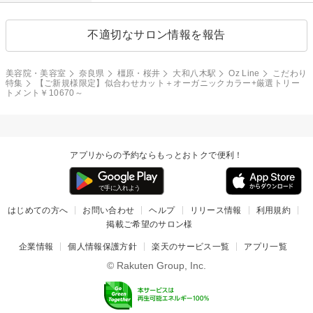
不適切なサロン情報を報告
美容院・美容室
奈良県
橿原・桜井
大和八木駅
Oz Line
こだわり
特集
【ご新規様限定】似合わせカット＋オーガニックカラー+厳選トリー
トメント￥10670～
アプリからの予約ならもっとおトクで便利！
はじめての方へ
お問い合わせ
ヘルプ
リリース情報
利用規約
掲載ご希望のサロン様
企業情報
個人情報保護方針
楽天のサービス一覧
アプリ一覧
© Rakuten Group, Inc.