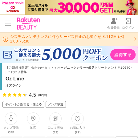
会員登録
ログイン
システムメンテナンスに伴うサービス停止のお知らせ 8月12日 (水)
2:00〜5:30
【ご新規様限定】似合わせカット＋オーガニックカラー+厳選トリートメント￥10670～
| こだわり特集
Oz Line
オズライン
4.5
(82件)
ポイントが貯まる・使える
メンズ歓迎
メンズ優先
地図
口コミ投稿
お気に入り
OFF
(82)
(72)