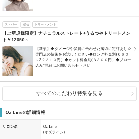
ストパー
縮毛
トリートメント
【ご新規様限定】ナチュラルストレート+うるつやトリートメン
ト￥12650～
【新規】◆ダメージや髪質に合わせた施術に定評あり☆
専門店の技術をお試しください◆ロング料金別(６６０
～2２３１０円）◆カット料金別(３３００円）◆ブロー
込み*詳細はお問い合わせ下さい
すべてのこだわり特集を見る
Oz Lineの詳細情報
サロン名
Oz Line
(オズライン)