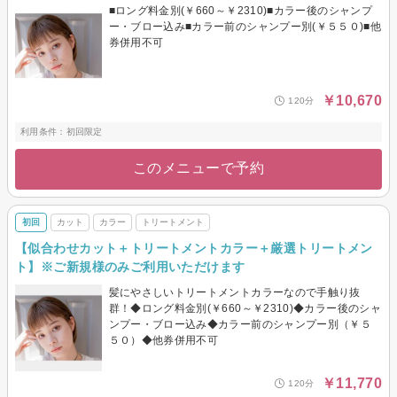
■ロング料金別(￥660～￥2310)■カラー後のシャンプ
ー・ブロー込み■カラー前のシャンプー別(￥５５０)■他
券併用不可
￥10,670
120分
利用条件：初回限定
このメニューで予約
初回
カット
カラー
トリートメント
【似合わせカット＋トリートメントカラー＋厳選トリートメン
ト】※ご新規様のみご利用いただけます
髪にやさしいトリートメントカラーなので手触り抜
群！◆ロング料金別(￥660～￥2310)◆カラー後のシャ
ンプー・ブロー込み◆カラー前のシャンプー別（￥５
５０）◆他券併用不可
￥11,770
120分