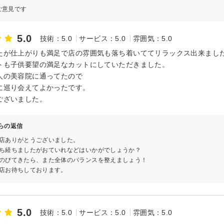
ご意見です
5.0
技術：5.0
サービス：5.0
雰囲気：5.0
たが仕上がりも満足で店の雰囲気も落ち着いててリラックス出来まし
トも子供要望の満足なカットにしていただきました。
人の美容院に通ってたので
に巡り会えてよかったです。
ございました。
からの返信
店ありがとうございました。
ち経ちましたがおていれなどはいかがでしょうか？
のびてきたら、また全体のバランスを整えましょう！
店お待ちしております。
5.0
技術：5.0
サービス：5.0
雰囲気：5.0