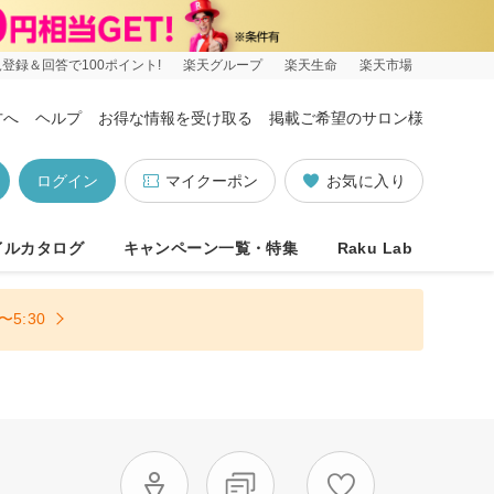
登録＆回答で100ポイント!
楽天グループ
楽天生命
楽天市場
方へ
ヘルプ
お得な情報を受け取る
掲載ご希望のサロン様
ログイン
マイクーポン
お気に入り
イルカタログ
キャンペーン一覧・特集
Raku Lab
5:30