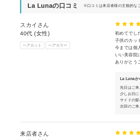
La Lunaの口コミ
※口コミは来店者様の主観的な
スカイさん
40代 (女性)
初めてでし
子供のカッ
ヘアカット
ヘアカラー
今までは個
いい美容院
ありがとう
La Luna
先日はご来
少しお日に
サイドの髪
次回のご来
来店者さん