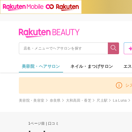
美容院・ヘアサロン
ネイル・まつげサロン
エス
シ
美容院・美容室
奈良県
大和高田・香芝
尺土駅
La Luna
1ページ目 | 口コミ