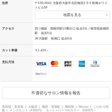
住所
〒530-0001 大阪府大阪市北区梅田2-5-5 桜橋ホワイ
トビル5F
地図を見る
アクセス
四つ橋線 西梅田駅10番出口 徒歩2分／御堂筋線梅田
駅 徒歩5分
JR大阪駅 桜橋口 徒歩6分
カット単価
￥1,430～
支払方法
不適切なサロン情報を報告
美容院・美容室
大阪府
梅田・茶屋町
梅田駅
Menon
こだわり特
集
メンズカット ♪4300円♪ カット＋パーマorカラー 6500円～