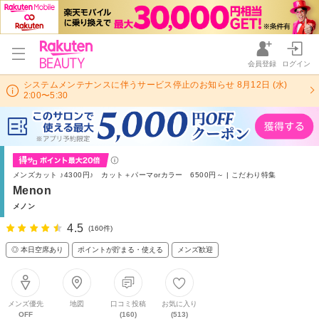
会員登録
ログイン
システムメンテナンスに伴うサービス停止のお知らせ 8月12日 (水)
2:00〜5:30
メンズカット ♪4300円♪ カット＋パーマorカラー 6500円～ | こだわり特集
Menon
メノン
4.5
(160件)
◎ 本日空席あり
ポイントが貯まる・使える
メンズ歓迎
メンズ優先
地図
口コミ投稿
お気に入り
OFF
(160)
(513)