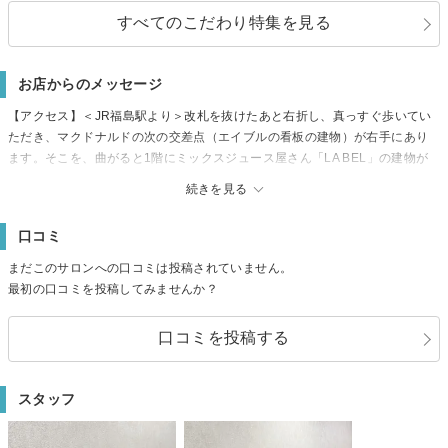
すべてのこだわり特集を見る
お店からのメッセージ
【アクセス】＜JR福島駅より＞改札を抜けたあと右折し、真っすぐ歩いてい
ただき、マクドナルドの次の交差点（エイブルの看板の建物）が右手にあり
ます。そこを、曲がると1階にミックスジュース屋さん「LA BEL」の建物が
あります。黄色の扉が目標です！2階がアイラッシュサロンとなっております
続きを見る
が迷われた場合はお気軽にお電話くださいませ♪
【駐車場】無し
口コミ
【その他】オフ、まつ毛、お爪の状態位によっては施術時間が前後する場合
がございます。お時間に余裕を持ってお越し下さい。
まだこのサロンへの口コミは投稿されていません。
最初の口コミを投稿してみませんか？
口コミを投稿する
スタッフ