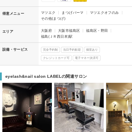
マツエク
まつげパーマ
マツエクオフのみ
得意メニュー
その他(まつげ)
大阪府
大阪市福島区
福島区・野田
エリア
福島(ＪＲ西日本)駅
設備・サービス
完全予約制
当日予約歓迎
個室あり
クレジットカード可
電子マネー決済可
eyelash&nail salon LABELの関連サロン