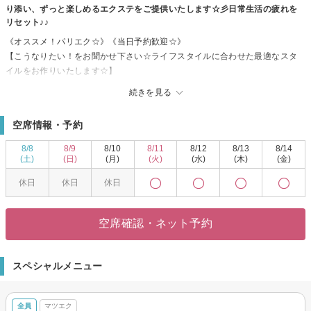
り添い、ずっと楽しめるエクステをご提供いたします☆彡日常生活の疲れを
リセット♪♪
《オススメ！パリエク☆》《当日予約歓迎☆》
【こうなりたい！をお聞かせ下さい☆ライフスタイルに合わせた最適なスタ
イルをお作りいたします☆】
お仕事帰り、お買い物帰りに気軽に立ち寄れる♪ずっときれいなまつげでいた
続きを見る
い方へ☆彡
確かな技術を持ったアイリストが、トレンドを取り入れつつピッタリなデザ
空席情報・予約
インをご提案♪
オシャレでHappyな毎日を送りませんか？一緒にお客様の魅力を引き出しま
8/8
8/9
8/10
8/11
8/12
8/13
8/14
す！
(土)
(日)
(月)
(火)
(水)
(木)
(金)
休日
休日
休日
空席確認・ネット予約
スペシャルメニュー
全員
マツエク