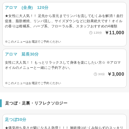
アロマ (全身) 120分
★女性に大人気！！ 足先から首元までリンパを流してむくみを解消！血行
促進、脂肪燃焼、リンパ流し、サイズダウンなどに効果絶大です！オイル
の香りは柑橘系、ハーブ系、フローラル系、スタッフおすすめの4種類
￥11,000
120分
※このメニューはお電話でご予約ください
アロマ 延長30分
女性に大人気！！ もっとリラックスして身体を楽にしたい方☆ ※アロマ
オイルのメニューと一緒にご予約下さい。
￥3,000
30分
※このメニューはお電話でご予約ください
足つぼ・足裏・リフレクソロジー
足つぼ30分
★痛気持ち良さが癖になる人急増！！！ 施術後はむくみ知らずのスッキリ