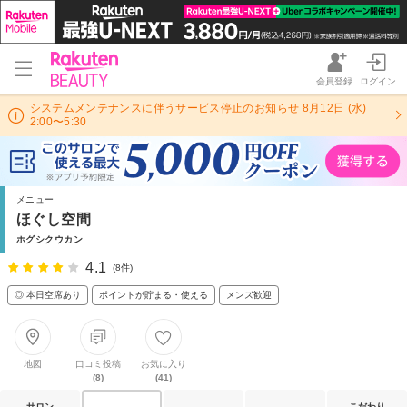
会員登録
ログイン
システムメンテナンスに伴うサービス停止のお知らせ 8月12日 (水)
2:00〜5:30
メニュー
ほぐし空間
ホグシクウカン
4.1
(8件)
◎ 本日空席あり
ポイントが貯まる・使える
メンズ歓迎
地図
口コミ投稿
お気に入り
(8)
(41)
サロン
こだわり