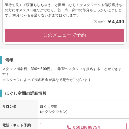
気持ち良くて寝落ちしちゃうこと間違いなし！デスクワークや偏頭痛持ち
の方にオススメ♪ 頭だけでなく、首、肩、背中の部分もしっかりほぐしま
す。30分じゃもみ足りない所までほぐします。
￥4,400
60分
このメニューで予約
備考
スタッフ指名料：300〜500円。ご希望のスタッフを指名することができま
す！
※スタッフによって指名料金が異なる場合がございます。
ほぐし空間の詳細情報
サロン名
ほぐし空間
(ホグシクウカン)
電話・ネット予約
05018668754