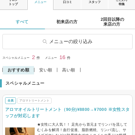
メニュー
口コミ
スタッフ
トップ
特集
2回目以降の

すべて 
初来店の方 
来店の方 
メニューの絞り込み
ボディケア
オイルマッサージ
2
16
閉じる
件
件
スペシャルメニュー
メニュー
アロマトリートメント
足つぼ・足裏・リフレクソロ
ジー
おすすめ順
安い順
高い順
ヘッドマッサージ・スパ
スペシャルメニュー
全員
アロマトリートメント
アロマオイルトリートメント（90分)¥8800→¥7000 ※女性スタ
ッフが対応します
★女性に大人気！！ 足先から首元までリンパを流して
むくみを解消！血行促進、脂肪燃焼、リンパ流し、サ