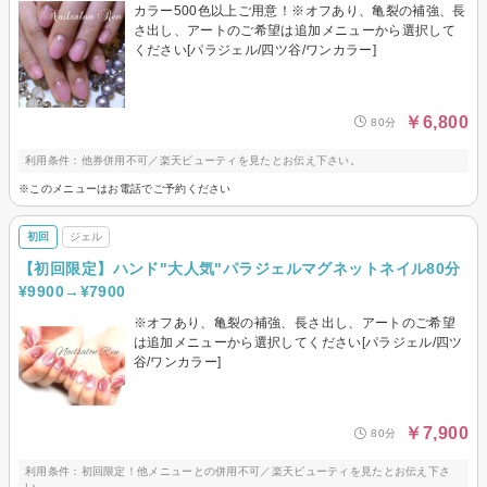
カラー500色以上ご用意！※オフあり、亀裂の補強、長
さ出し、アートのご希望は追加メニューから選択して
ください[パラジェル/四ツ谷/ワンカラー]
￥6,800
80分
利用条件：他券併用不可／楽天ビューティを見たとお伝え下さい。
※このメニューはお電話でご予約ください
初回
ジェル
【初回限定】ハンド"大人気"パラジェルマグネットネイル80分
¥9900→¥7900
※オフあり、亀裂の補強、長さ出し、アートのご希望
は追加メニューから選択してください[パラジェル/四ツ
谷/ワンカラー]
￥7,900
80分
利用条件：初回限定！他メニューとの併用不可／楽天ビューティを見たとお伝え下さ
い。