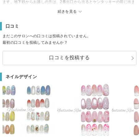
ます。地下鉄からお越しの方は、2番出口から出るとケンタッキーの前に出ま
す。新宿通り右側をまっすぐ歩いてくると四谷一丁目の信号があり、その先
続きを見る
に住友林業仲介不動産があります。そこから約50m進むと高杉不動産があ
り、その横が当サロンの入口です。※小さな看板を出しているので見逃さな
口コミ
いように
【駐車場】なし（近くにコインパーキングあり）
まだこのサロンへの口コミは投稿されていません。
最初の口コミを投稿してみませんか？
口コミを投稿する
ネイルデザイン