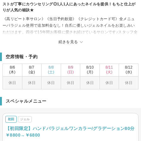
ストが丁寧にカウンセリング◎1人1人にあったネイルを提供！もちと仕上が
りが人気の秘訣★
《高リピート率サロン》《当日予約歓迎》《クレジットカード可》全メニュ
ーパラジェル使用で追加料金なし！自爪に優しいジェルネイルをお楽しみい
ただけます。四谷で15年間お客様に愛され続けているサロンです♪スタッフ全
員資格保持者なので、安心してなんでもご相談ください！トレンドを押さえ
続きを見る
た定額デザインからシンプルデザインまで、豊富なサンプルからお選びいた
だけます。カラー・パーツ・シールの豊富さは、他のサロンに負けません！
空席情報・予約
デザインだけでなくもちと仕上がりにも自信あり◎
8/6
8/7
8/8
8/9
8/10
8/11
8/12
(木)
(金)
(土)
(日)
(月)
(火)
(水)
休日
休日
休日
休日
休日
休日
休日
スペシャルメニュー
初回
ジェル
【初回限定】ハンドパラジェルワンカラー/グラデーション80分
￥8800→￥6800