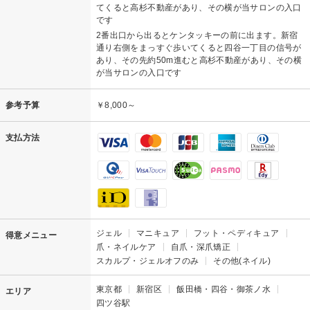
てくると高杉不動産があり、その横が当サロンの入口
です
2番出口から出るとケンタッキーの前に出ます。新宿
通り右側をまっすぐ歩いてくると四谷一丁目の信号が
あり、その先約50m進むと高杉不動産があり、その横
が当サロンの入口です
参考予算
￥8,000～
支払方法
ジェル
マニキュア
フット・ペディキュア
得意メニュー
爪・ネイルケア
自爪・深爪矯正
スカルプ・ジェルオフのみ
その他(ネイル)
東京都
新宿区
飯田橋・四谷・御茶ノ水
エリア
四ツ谷駅