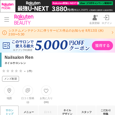
会員登録
ログイン
システムメンテナンスに伴うサービス停止のお知らせ 8月12日 (水)
2:00〜5:30
Nailsalon Ren
ネイルサロンレン
-
(-件)
メンズ歓迎
地図
口コミ投稿
お気に入り
(-)
(16)
サロン
ネイル
こだわり
メニュー
口コミ
スタッフ
トップ
デザイン
特集