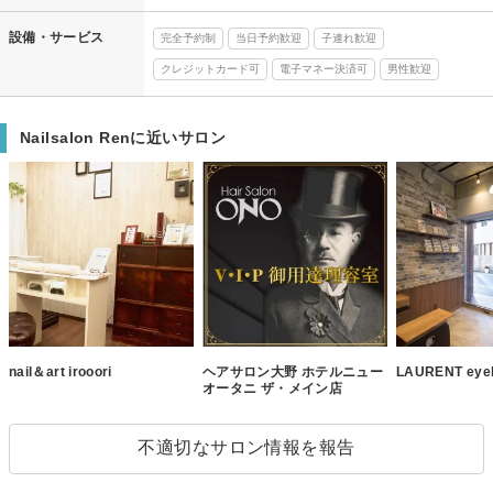
設備・サービス
完全予約制
当日予約歓迎
子連れ歓迎
クレジットカード可
電子マネー決済可
男性歓迎
Nailsalon Renに近いサロン
nail＆art irooori
ヘアサロン大野 ホテルニュー
LAURENT eyel
オータニ ザ・メイン店
不適切なサロン情報を報告