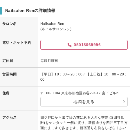
Nailsalon Renの詳細情報
サロン名
Nailsalon Ren
(ネイルサロンレン)
電話・ネット予約
05018669996
定休日
毎週月曜日
営業時間
【平日】10：00～20：00／【土日祝】10：00～20：
00
住所
〒160-0004 東京都新宿区四谷2-3-17 宮下ビル2F
地図を見る
アクセス
四ツ谷口から出て目の前にある大きな交差点(四谷見
附)をケンタッキー側に渡り、新宿通りを四谷三丁目方
面にまっすぐ歩きます。新宿通り右側をしばらく歩い