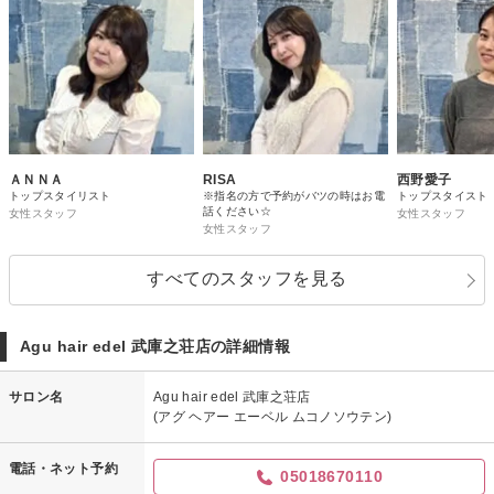
ＡＮＮＡ
RISA
西野愛子
トップスタイリスト
※指名の方で予約がバツの時はお電
トップスタイスト
話ください☆
女性スタッフ
女性スタッフ
女性スタッフ
すべてのスタッフを見る
Agu hair edel 武庫之荘店の詳細情報
サロン名
Agu hair edel 武庫之荘店
(アグ ヘアー エーベル ムコノソウテン)
電話・ネット予約
05018670110