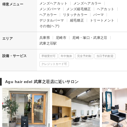
メンズヘアカット
メンズヘアカラー
得意メニュー
メンズパーマ
メンズ縮毛矯正
ヘアカット
ヘアカラー
リタッチカラー
パーマ
デジタルパーマ
縮毛矯正
トリートメント
その他(ヘア)
兵庫県
尼崎市
尼崎・塚口・武庫之荘
エリア
武庫之荘駅
設備・サービス
早朝受付可
年中無休
完全予約制
当日予約歓迎
クレジットカード可
Agu hair edel 武庫之荘店に近いサロン