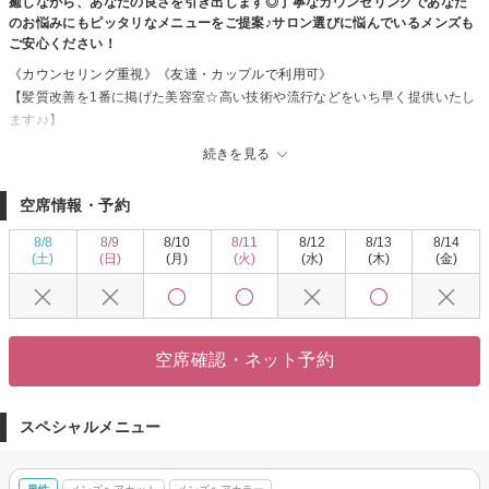
癒しながら、あなたの良さを引き出します◎丁寧なカウンセリングであなた
のお悩みにもピッタリなメニューをご提案♪サロン選びに悩んでいるメンズも
ご安心ください！
《カウンセリング重視》《友達・カップルで利用可》
【髪質改善を1番に掲げた美容室☆高い技術や流行などをいち早く提供いたし
ます♪♪】
少人数制なので密になることなく落ち着いた癒しの空間をご提供できます◎
続きを見る
丁寧なカウンセリングで、男女年齢問わずお客様ひとりひとりに合った施術
☆彡
空席情報・予約
きっと満足していただけますので、一度ぜひお立ち寄りください！！
8/8
8/9
8/10
8/11
8/12
8/13
8/14
求人募集中。
(土)
(日)
(月)
(火)
(水)
(木)
(金)
amakusa@agu-hair.com
こちらに直接メールを頂ければ
入社お祝い金10万円～最大20万円プレゼント！
条件面も柔軟に対応させていただきますので、お気軽にご連絡ください。
空席確認・ネット予約
スペシャルメニュー