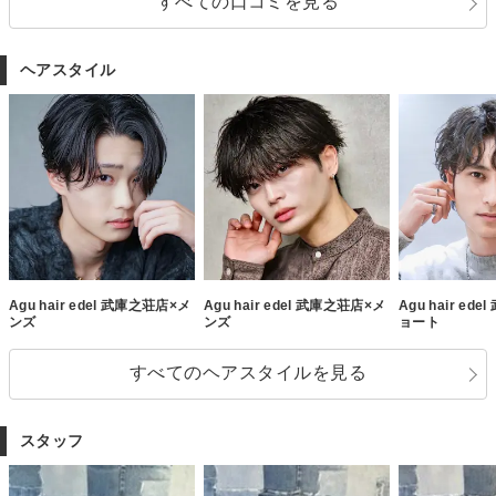
すべての口コミを見る
ヘアスタイル
Agu hair edel 武庫之荘店×メ
Agu hair edel 武庫之荘店×メ
Agu hair ed
ンズ
ンズ
ョート
すべてのヘアスタイルを見る
スタッフ