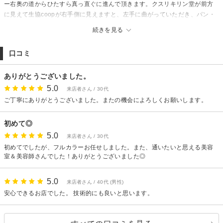
ー右奥の道からひたすら真っ直ぐに進んで頂きます。クスリキリン堂が前方
に見えて生協coopが右手側に見えますと、左手に曲がっていただき、パン・
ド・ミーさんの手前に美容院Agu hair edelがございます。お気を付けてお越
続きを見る
し下さいませ。
口コミ
ありがとうございました。
5.0
来店者さん / 30代
ご丁寧にありがとうございました。またの機会によろしくお願いします。
初めて◎
5.0
来店者さん / 30代
初めてでしたが、フルカラーお任せしました。また、通いたいと思える美容
室＆美容師さんでした！ありがとうございました◎
5.0
来店者さん / 40代 (男性)
安心できるお店でした。 技術的にも良いと思います。