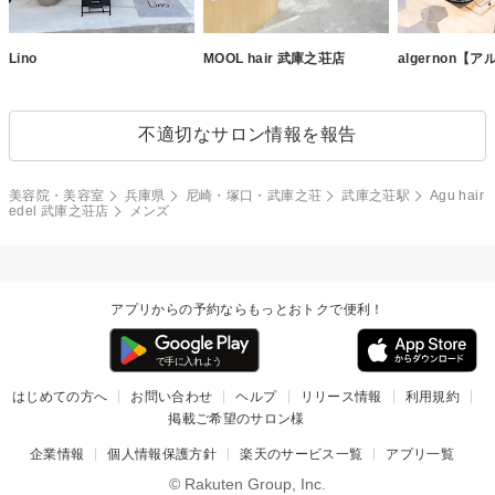
Lino
MOOL hair 武庫之荘店
algernon【
不適切なサロン情報を報告
美容院・美容室
兵庫県
尼崎・塚口・武庫之荘
武庫之荘駅
Agu hair
edel 武庫之荘店
メンズ
アプリからの予約ならもっとおトクで便利！
はじめての方へ
お問い合わせ
ヘルプ
リリース情報
利用規約
掲載ご希望のサロン様
企業情報
個人情報保護方針
楽天のサービス一覧
アプリ一覧
© Rakuten Group, Inc.