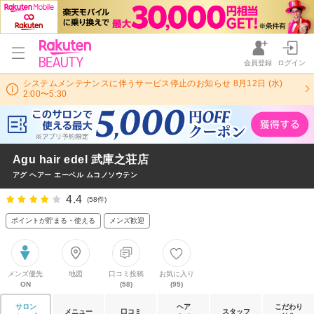
会員登録
ログイン
システムメンテナンスに伴うサービス停止のお知らせ 8月12日 (水)
2:00〜5:30
Agu hair edel 武庫之荘店
アグ ヘアー エーベル ムコノソウテン
4.4
(58件)
ポイントが貯まる・使える
メンズ歓迎
メンズ優先
地図
口コミ投稿
お気に入り
ON
(58)
(95)
サロン
ヘア
こだわり
メニュー
口コミ
スタッフ