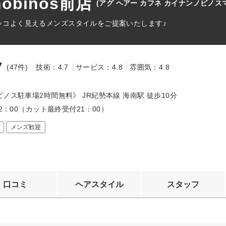
南nobinos前店
(アグ ヘアー カフネ カイナンノビノス
カッコよく見えるメンズスタイルをご提案いたします♪
7
(47件)
技術：4.7
サービス：4.8
雰囲気：4.8
～
ノス駐車場2時間無料》 JR紀勢本線 海南駅 徒歩10分
22：00（カット最終受付21：00）
メンズ歓迎
口コミ
ヘアスタイル
スタッフ