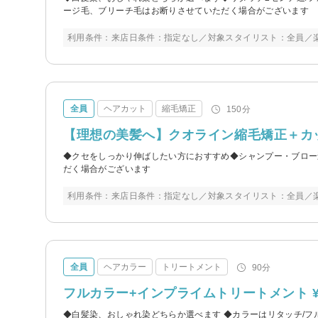
ージ毛、ブリーチ毛はお断りさせていただく場合がございます
利用条件：来店日条件：指定なし／対象スタイリスト：全員／
全員
ヘアカット
縮毛矯正
150分
【理想の美髪へ】クオライン縮毛矯正＋カット
◆クセをしっかり伸ばしたい方におすすめ◆シャンプー・ブロー
だく場合がございます
利用条件：来店日条件：指定なし／対象スタイリスト：全員／
全員
ヘアカラー
トリートメント
90分
フルカラー+インプライムトリートメント ¥8
◆白髪染、おしゃれ染どちらか選べます ◆カラーはリタッチ/フ