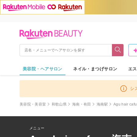
美容院・ヘアサロン
ネイル・まつげサロン
エス
シ
美容院・美容室
和歌山県
海南・有田
海南駅
Agu hair c
メニュー