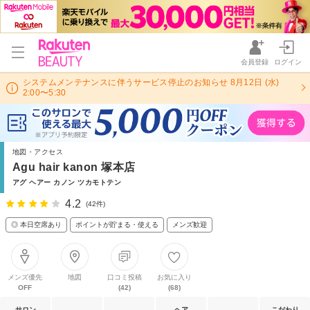
会員登録
ログイン
システムメンテナンスに伴うサービス停止のお知らせ 8月12日 (水)
2:00〜5:30
地図・アクセス
Agu hair kanon 塚本店
アグ ヘアー カノン ツカモトテン
4.2
(42件)
◎ 本日空席あり
ポイントが貯まる・使える
メンズ歓迎
メンズ優先
地図
口コミ投稿
お気に入り
OFF
(42)
(68)
サロン
ヘア
こだわり