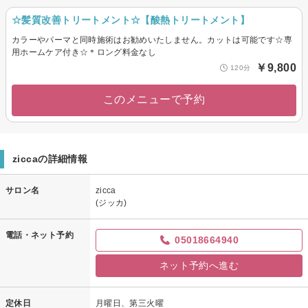
☆髪質改善トリートメント☆【酸熱トリートメント】
カラーやパーマと同時施術はお勧めいたしません。カットは可能です☆専
用ホームケア付き☆＊ロング料金なし
￥9,800
120分
このメニューで予約
ziccaの詳細情報
サロン名
zicca
(ジッカ)
電話・ネット予約
05018664940
ネット予約へ進む
定休日
月曜日、第三火曜