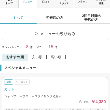
メニュー
口コミ
スタッフ
トップ
スタイル
特集
2回目以降の

すべて 
初来店の方 
来店の方 
メニューの絞り込み
ヘアカット
子供・キッズカット
8
15
閉じる
件
件
スペシャルメニュー
メニュー
学生・学割カット
ヘアカラー
おすすめ順
安い順
高い順
リタッチカラー
パーマ
スペシャルメニュー
縮毛矯正
トリートメント
初回
ヘアカット
カット
シャンプー＋ブロー＋スタイリング込み☆
￥4,380
60分