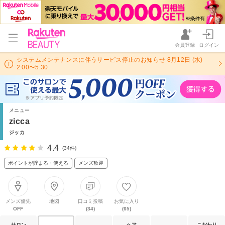
会員登録
ログイン
システムメンテナンスに伴うサービス停止のお知らせ 8月12日 (水)
2:00〜5:30
メニュー
zicca
ジッカ
4.4
(34件)
ポイントが貯まる・使える
メンズ歓迎
メンズ優先
地図
口コミ投稿
お気に入り
OFF
(34)
(65)
サロン
ヘア
こだわり