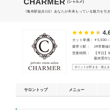
CHARMER
(シャルメ)
《亀有駅徒歩1分》あなたが本来もっている魅力を引
4.
カット単価：
￥5,500
最寄り駅：
JR常磐線
営業時間：
【平日】9
最終受付1
ポイントが貯まる・使える
サロントップ
メニュー