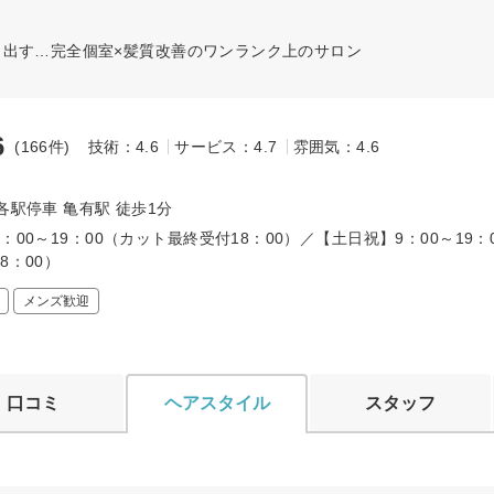
き出す…完全個室×髪質改善のワンランク上のサロン
6
(166件)
技術：4.6
サービス：4.7
雰囲気：4.6
～
各駅停車 亀有駅 徒歩1分
：00～19：00（カット最終受付18：00）／【土日祝】9：00～19：
8：00）
メンズ歓迎
口コミ
ヘアスタイル
スタッフ