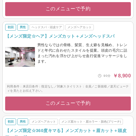
このメニューで予約
初回
男性
ヘッドスパ・頭皮ケア
メンズヘアカット
【メンズ限定☆ヘア】メンズカット＋メンズヘッドスパ
男性ならではの骨格、髪質、生え癖を見極め、トレン
ドと年代に合わせたスタイルを提案。頭皮の毛穴に詰
まった汚れを浮かび上がらせ血行促進マッサージをし
ます。
￥8,900
90分
利用条件：来店日条件：指定なし／対象スタイリスト：全員／ご新規様／楽天ビューテ
ィを見たとお伝え下さい。
このメニューで予約
初回
男性
メンズヘアカット
メンズ眉カット・眉カラー・脱色(ブリーチ)
【メンズ限定☆360度キマる】メンズカット＋眉カット＋頭皮