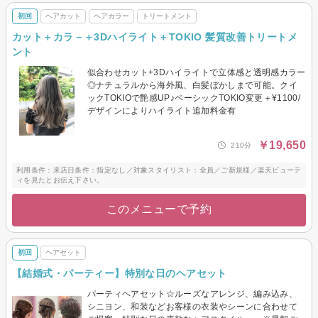
初回
ヘアカット
ヘアカラー
トリートメント
カット＋カラ－＋3Dハイライト＋TOKIO 髪質改善トリートメ
ント
似合わせカット+3Dハイライトで立体感と透明感カラー
◎ナチュラルから海外風、白髪ぼかしまで可能。クイ
ックTOKIOで艶感UP♪ベーシックTOKIO変更＋¥1100/
デザインによりハイライト追加料金有
￥19,650
210分
利用条件：来店日条件：指定なし／対象スタイリスト：全員／ご新規様／楽天ビューテ
ィを見たとお伝え下さい。
このメニューで予約
初回
ヘアセット
【結婚式・パーティー】特別な日のヘアセット
パーティヘアセット☆ルーズなアレンジ、編み込み、
シニヨン、和装などお客様の衣装やシーンに合わせて