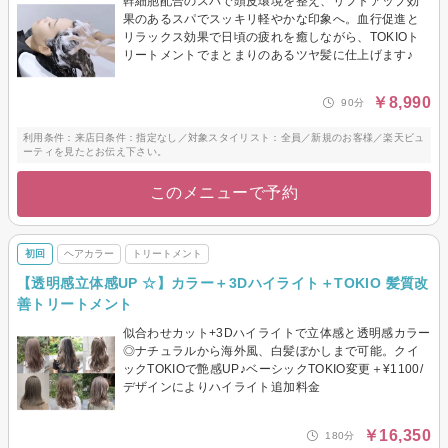
幹細胞配合のスパで頭皮環境を整え、リフトアップ効
果のあるスパでスッキリ軽やかな印象へ。血行促進と
リラックス効果で日頃の疲れを癒しながら、TOKIOト
リートメントでまとまりのあるツヤ髪に仕上げます♪
￥8,990
90分
利用条件：来店日条件：指定なし／対象スタイリスト：全員／新規のお客様／楽天ビュ
ーティを見たとお伝え下さい。
このメニューで予約
初回
ヘアカラー
トリートメント
【透明感立体感UP ☆】カラー＋3Dハイライト＋TOKIO 髪質改
善トリートメント
似合わせカット+3Dハイライトで立体感と透明感カラー
◎ナチュラルから海外風、白髪ぼかしまで可能。クイ
ックTOKIOで艶感UP♪ベーシックTOKIO変更＋¥1100/
デザインによりハイライト追加料金
￥16,350
180分