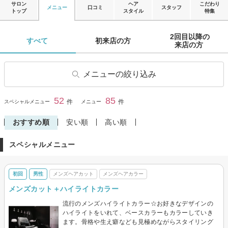
サロン
ヘア
こだわり
メニュー
口コミ
スタッフ
トップ
スタイル
特集
2回目以降の

すべて 
初来店の方 
来店の方 
メニューの絞り込み
ヘアカット
子供・キッズカット
52
85
閉じる
件
件
スペシャルメニュー
メニュー
前髪カット
ヘアカラー
おすすめ順
安い順
高い順
リタッチカラー
パーマ
スペシャルメニュー
デジタルパーマ
縮毛矯正
ストレートパーマ
トリートメント
初回
男性
メンズヘアカット
メンズヘアカラー
ヘッドスパ・頭皮ケア
炭酸ヘッドスパ
メンズカット＋ハイライトカラー
ヘアセット
着付け
流行のメンズハイライトカラー☆お好きなデザインの
眉カット・眉カラー・脱色(ブ
その他(ヘア)
ハイライトをいれて、ベースカラーもカラーしていき
リーチ)
ます。骨格や生え癖なども見極めながらスタイリング