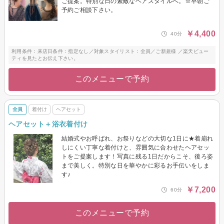
ご提案。特別な日の素敵なヘアスタイルへ。※早朝ご
予約ご相談下さい。
￥4,400
40分
利用条件：来店日条件：指定なし／対象スタイリスト：全員／ご新規様 ／楽天ビュー
ティを見たとお伝え下さい。
このメニューで予約
全員
着付け
ヘアセット
ヘアセット＋浴衣着付け
結婚式やお呼ばれ、お祭りなどの大切な1日に★着崩れ
しにくい丁寧な着付けと、雰囲気に合わせたヘアセッ
トをご提案します！写真に残る1日だからこそ、後ろ姿
まで美しく。特別な日を華やかに彩るお手伝いをしま
す♪
￥7,200
60分
このメニューで予約