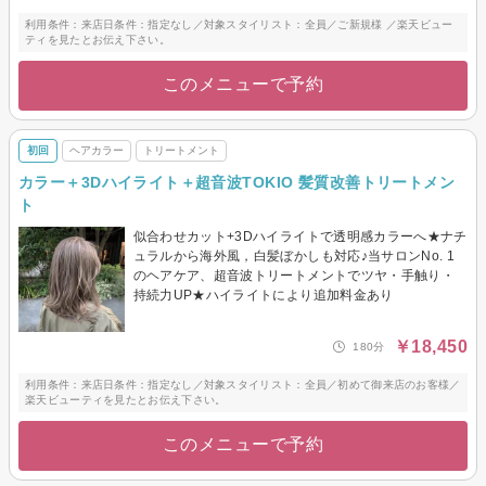
利用条件：来店日条件：指定なし／対象スタイリスト：全員／ご新規様 ／楽天ビュー
ティを見たとお伝え下さい。
このメニューで予約
初回
ヘアカラー
トリートメント
カラー＋3Dハイライト＋超音波TOKIO 髪質改善トリートメン
ト
似合わせカット+3Dハイライトで透明感カラーへ★ナチ
ュラルから海外風，白髪ぼかしも対応♪当サロンNo. 1
のヘアケア、超音波トリートメントでツヤ・手触り・
持続力UP★ハイライトにより追加料金あり
￥18,450
180分
利用条件：来店日条件：指定なし／対象スタイリスト：全員／初めて御来店のお客様／
楽天ビューティを見たとお伝え下さい。
このメニューで予約