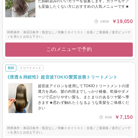
た肌馴染みのいいカラーを提案します。カラーもケア
も妥協したくない方におすすめの人気メニューです★
￥19,050
180分
利用条件：来店日条件：指定なし／対象スタイリスト：全員／ご新規様／楽天ビューテ
ィを見たとお伝え下さい。
このメニューで予約
初回
トリートメント
《浸透＆持続性》超音波TOKIO髪質改善トリートメント
超音波アイロンを使用してTOKIOトリートメントの浸
透力を高め、髪の内部までしっかり補修。乾燥やダメ
ージで広がりやすい髪も、まとまりのあるツヤ髪へ導
きます★思わず触れたくなるような美髪をご体感くだ
さい
￥7,150
60分
利用条件：来店日条件：指定なし／対象スタイリスト：全員／ご新規様／楽天ビューテ
ィを見たとお伝え下さい。