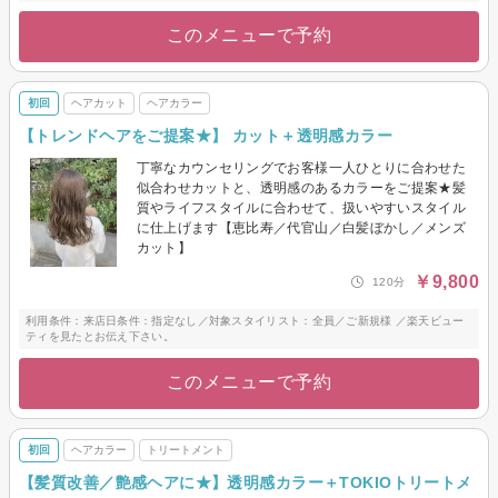
このメニューで予約
初回
ヘアカット
ヘアカラー
【トレンドヘアをご提案★】 カット＋透明感カラー
丁寧なカウンセリングでお客様一人ひとりに合わせた
似合わせカットと、透明感のあるカラーをご提案★髪
質やライフスタイルに合わせて、扱いやすいスタイル
に仕上げます【恵比寿／代官山／白髪ぼかし／メンズ
カット】
￥9,800
120分
利用条件：来店日条件：指定なし／対象スタイリスト：全員／ご新規様 ／楽天ビュー
ティを見たとお伝え下さい。
このメニューで予約
初回
ヘアカラー
トリートメント
【髪質改善／艶感ヘアに★】透明感カラー＋TOKIOトリートメ