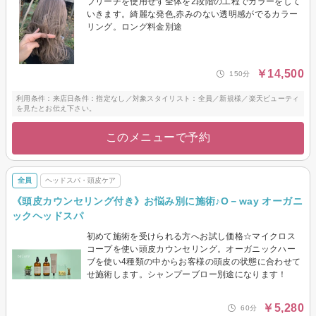
ブリーチを使用せず全体を2段階の工程でカラーをして
いきます。綺麗な発色,赤みのない透明感がでるカラー
リング。ロング料金別途
￥14,500
150分
利用条件：来店日条件：指定なし／対象スタイリスト：全員／新規様／楽天ビューティ
を見たとお伝え下さい。
このメニューで予約
全員
ヘッドスパ・頭皮ケア
《頭皮カウンセリング付き》お悩み別に施術♪O－way オーガニ
ックヘッドスパ
初めて施術を受けられる方へお試し価格☆マイクロス
コープを使い頭皮カウンセリング。オーガニックハー
ブを使い4種類の中からお客様の頭皮の状態に合わせて
せ施術します。シャンプーブロー別途になります！
￥5,280
60分