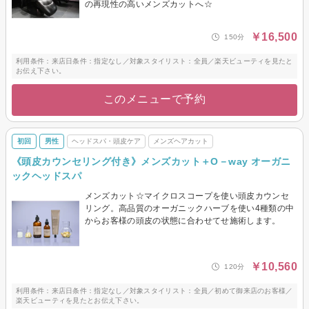
の再現性の高いメンズカットへ☆
メンズヘアカット
メンズヘアカラー
メンズパーマ
メンズ眉カット・眉カラー・
￥16,500
150分
脱色(ブリーチ)
利用条件：来店日条件：指定なし／対象スタイリスト：全員／楽天ビューティを見たと
お伝え下さい。
このメニューで予約
初回
男性
ヘッドスパ・頭皮ケア
メンズヘアカット
《頭皮カウンセリング付き》メンズカット＋O－way オーガニ
ックヘッドスパ
メンズカット☆マイクロスコープを使い頭皮カウンセ
リング。高品質のオーガニックハーブを使い4種類の中
からお客様の頭皮の状態に合わせてせ施術します。
￥10,560
120分
利用条件：来店日条件：指定なし／対象スタイリスト：全員／初めて御来店のお客様／
楽天ビューティを見たとお伝え下さい。