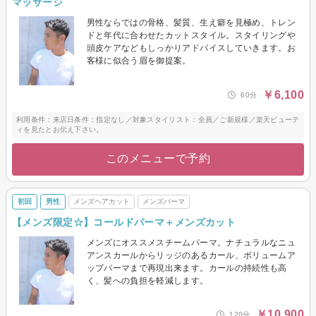
マッサージ
男性ならではの骨格、髪質、生え癖を見極め、トレン
ドと年代に合わせたカットスタイル。スタイリングや
頭皮ケアなどもしっかりアドバイスしていきます。お
客様に似合う眉を御提案。
￥6,100
60分
利用条件：来店日条件：指定なし／対象スタイリスト：全員／ご新規様／楽天ビューテ
ィを見たとお伝え下さい。
このメニューで予約
初回
男性
メンズヘアカット
メンズパーマ
【メンズ限定☆】コールドパーマ＋メンズカット
メンズにオススメスチームパーマ。ナチュラルなニュ
アンスカールからリッジのあるカール、ボリュームア
ップパーマまで再現出来ます。カールの持続性も高
く、髪への負担を軽減します。
￥10,900
120分