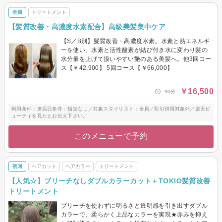
全員
トリートメント
【髪質改善・高濃度水素配合】高級美髪集中ケア
【S／B別】髪質改善・高濃度水素。水素と熱エネルギ
ーを使い、水素と活性酸素が結び付き水に変わり髪の
水分量を上げて扱いやすい艶のある美髪へ。他3回コー
ス【￥42,900】 5回コース【￥66,000】
￥16,500
90分
利用条件：来店日条件：指定なし／対象スタイリスト：全員／割引併用対象外／楽天ビ
ューティを見たとお伝え下さい。
このメニューで予約
初回
ヘアカット
ヘアカラー
トリートメント
【人気☆】ブリーチなしダブルカラーカット＋TOKIO髪質改善
トリートメント
ブリーチを使わずに明るさと透明感を引き出すダブル
カラーで、柔らかく上品なカラーを実現★赤みを抑え