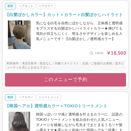
初回
ヘアカット
ヘアカラー
【白髪ぼかしカラー】カット＋カラー＋白髪ぼかしハイライト
気になる白毛を自然にぼかしながら、立体感と透明感
をプラスする白髪ぼかしハイライトカラー★伸びても
境目が目立ちにくく、明るさやデザインを楽しめる人
気メニューです！【白髪ぼかし／透明感カラー】
￥16,500
180分
利用条件：来店日条件：指定なし／対象スタイリスト：全員／ご新規のお客様／楽天ビ
ューティを見たとお伝え下さい。
このメニューで予約
初回
ヘアカラー
トリートメント
【韓国ヘア☆】透明感カラー＋TOKIOトリートメント
韓国っぽいツヤ感と透明感を叶えるカラーに、話題の
TOKIOトリートメントを組み合わせた人気メニュー。
ダメージを補修しながら毛先までまとまるうるツヤ髪
へ導きます★柔らかく垢抜けた韓国ヘアをご提案しま