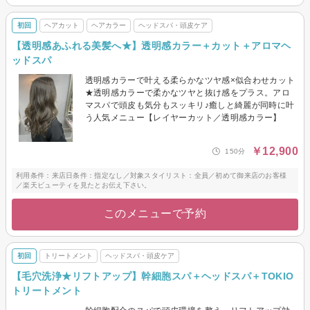
初回
ヘアカット
ヘアカラー
ヘッドスパ・頭皮ケア
【透明感あふれる美髪へ★】透明感カラー＋カット＋アロマヘ
ッドスパ
透明感カラーで叶える柔らかなツヤ感×似合わせカット
★透明感カラーで柔かなツヤと抜け感をプラス。アロ
マスパで頭皮も気分もスッキリ♪癒しと綺麗が同時に叶
う人気メニュー【レイヤーカット／透明感カラー】
￥12,900
150分
利用条件：来店日条件：指定なし／対象スタイリスト：全員／初めて御来店のお客様
／楽天ビューティを見たとお伝え下さい。
このメニューで予約
初回
トリートメント
ヘッドスパ・頭皮ケア
【毛穴洗浄★リフトアップ】幹細胞スパ＋ヘッドスパ＋TOKIO
トリートメント