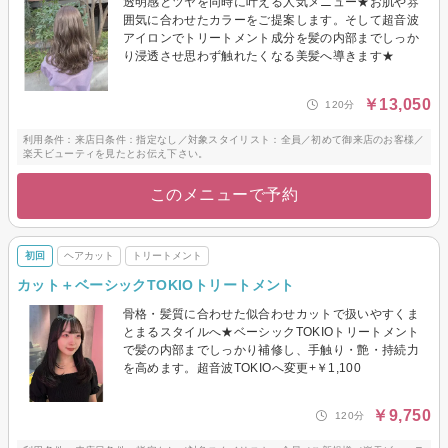
透明感とツヤを同時に叶える人気メニュー★お肌や雰
囲気に合わせたカラーをご提案します。そして超音波
アイロンでトリートメント成分を髪の内部までしっか
り浸透させ思わず触れたくなる美髪へ導きます★
￥13,050
120分
利用条件：来店日条件：指定なし／対象スタイリスト：全員／初めて御来店のお客様／
楽天ビューティを見たとお伝え下さい。
このメニューで予約
初回
ヘアカット
トリートメント
カット＋ベーシックTOKIOトリートメント
骨格・髪質に合わせた似合わせカットで扱いやすくま
とまるスタイルへ★ベーシックTOKIOトリートメント
で髪の内部までしっかり補修し、手触り・艶・持続力
を高めます。超音波TOKIOへ変更+￥1,100
￥9,750
120分