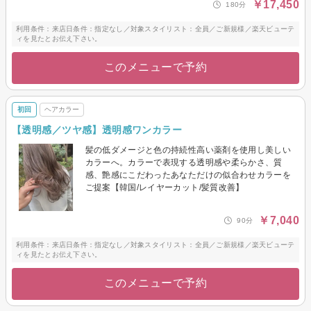
￥17,450
180分
利用条件：来店日条件：指定なし／対象スタイリスト：全員／ご新規様／楽天ビューテ
ィを見たとお伝え下さい。
このメニューで予約
初回
ヘアカラー
【透明感／ツヤ感】透明感ワンカラー
髪の低ダメージと色の持続性高い薬剤を使用し美しい
カラーへ。カラーで表現する透明感や柔らかさ、質
感、艶感にこだわったあなただけの似合わせカラーを
ご提案【韓国/レイヤーカット/髪質改善】
￥7,040
90分
利用条件：来店日条件：指定なし／対象スタイリスト：全員／ご新規様／楽天ビューテ
ィを見たとお伝え下さい。
このメニューで予約