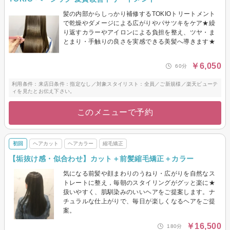
髪の内部からしっかり補修するTOKIOトリートメント
で乾燥やダメージによる広がりやパサツキをケア★繰
り返すカラーやアイロンによる負担を整え、ツヤ・ま
とまり・手触りの良さを実感できる美髪へ導きます★
￥6,050
60分
利用条件：来店日条件：指定なし／対象スタイリスト：全員／ご新規様／楽天ビューテ
ィを見たとお伝え下さい。
このメニューで予約
初回
ヘアカット
ヘアカラー
縮毛矯正
【垢抜け感・似合わせ】カット＋前髪縮毛矯正＋カラー
気になる前髪や顔まわりのうねり・広がりを自然なス
トレートに整え，毎朝のスタイリングがグッと楽に★
扱いやすく、肌馴染みのいいヘアをご提案します。ナ
チュラルな仕上がりで、毎日が楽しくなるヘアをご提
案。
￥16,500
180分