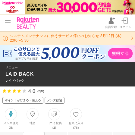
会員登録
ログイン
システムメンテナンスに伴うサービス停止のお知らせ 8月12日 (水)
2:00〜5:30
メニュー
LAID BACK
レイドバック
4.0
(2件)
ポイントが貯まる・使える
メンズ歓迎
メンズ優先
地図
口コミ投稿
お気に入り
ON
(2)
(76)