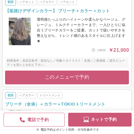
初回
ヘアカット
ヘアカラー
ヘアセット
【垢抜けデザインカラー】 ブリーチ＋カラー＋カット
透明感たっぷりのハイトーンや柔らかなベージュ、グ
レージュ、ミルクティーカラーまで、一人ひとりに似
合うブリーチカラーをご提案。カットで扱いやすさを
整えながら、トレンド感のあるスタイルに仕上げます
★
￥21,000
180分
利用条件：来店日条件：指定なし／対象スタイリスト：全員／ご新規様 ／楽天ビュー
ティを見たとお伝え下さい。
このメニューで予約
初回
ヘアカラー
トリートメント
ブリーチ（全体）＋カラー＋TOKIOトリートメント
髪全体を一度ブリーチし色を入れます。 トリートメン
ト付き。☆ベーシックTOKIO＋￥1,100★プレミアム
ネットで予約
電話で予約
TOKIO＋￥2,750変更可能★ダメージ削減プレミアムブ
リーチ変更は＋￥2,200
電話予約はポイント利用・付与対象外です