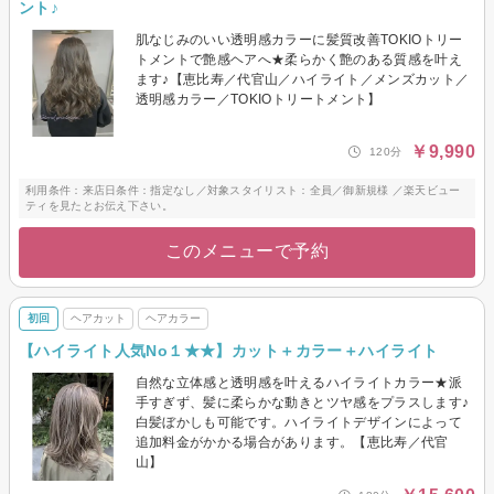
ント♪
肌なじみのいい透明感カラーに髪質改善TOKIOトリー
トメントで艶感ヘアへ★柔らかく艶のある質感を叶え
ます♪【恵比寿／代官山／ハイライト／メンズカット／
透明感カラー／TOKIOトリートメント】
￥9,990
120分
利用条件：来店日条件：指定なし／対象スタイリスト：全員／御新規様 ／楽天ビュー
ティを見たとお伝え下さい。
このメニューで予約
初回
ヘアカット
ヘアカラー
【ハイライト人気No１★★】カット＋カラー＋ハイライト
自然な立体感と透明感を叶えるハイライトカラー★派
手すぎず、髪に柔らかな動きとツヤ感をプラスします♪
白髪ぼかしも可能です。ハイライトデザインによって
追加料金がかかる場合があります。【恵比寿／代官
山】