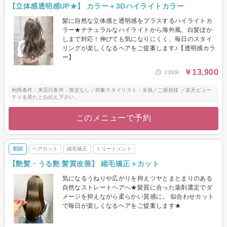
【立体感透明感UP★】 カラー＋3Dハイライトカラー
髪に自然な立体感と透明感をプラスするハイライトカ
ラー★ナチュラルなハイライトから海外風、白髪ぼか
しまで対応！伸びても気になりにくく、毎日のスタイ
リングが楽しくなるヘアをご提案します♪【透明感カラ
ー】
￥13,900
120分
利用条件：来店日条件：指定なし／対象スタイリスト：全員／ご新規様 ／楽天ビュー
ティを見たとお伝え下さい。
このメニューで予約
初回
ヘアカット
縮毛矯正
トリートメント
【艶髪・うる艶 髪質改善】 縮毛矯正＋カット
気になるうねりや広がりを抑えツヤとまとまりのある
自然なストレートヘアへ★髪質に合った薬剤選定でダ
メージを抑えながら柔らかい質感に。 似合わせカット
で毎日が楽しくなるヘアをご提案します★