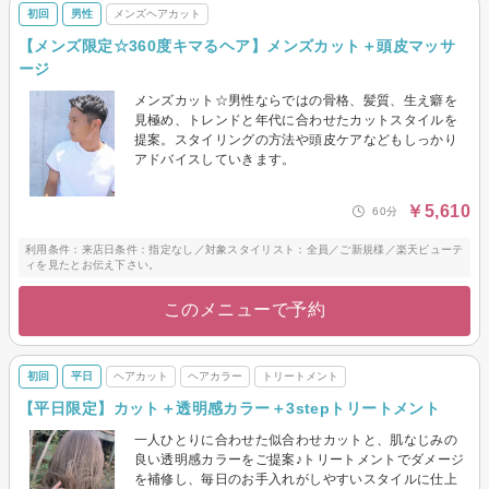
初回
男性
メンズヘアカット
【メンズ限定☆360度キマるヘア】メンズカット＋頭皮マッサ
ージ
メンズカット☆男性ならではの骨格、髪質、生え癖を
見極め、トレンドと年代に合わせたカットスタイルを
提案。スタイリングの方法や頭皮ケアなどもしっかり
アドバイスしていきます。
￥5,610
60分
利用条件：来店日条件：指定なし／対象スタイリスト：全員／ご新規様／楽天ビューテ
ィを見たとお伝え下さい。
このメニューで予約
初回
平日
ヘアカット
ヘアカラー
トリートメント
【平日限定】カット＋透明感カラー＋3stepトリートメント
一人ひとりに合わせた似合わせカットと、肌なじみの
良い透明感カラーをご提案♪トリートメントでダメージ
を補修し、毎日のお手入れがしやすいスタイルに仕上