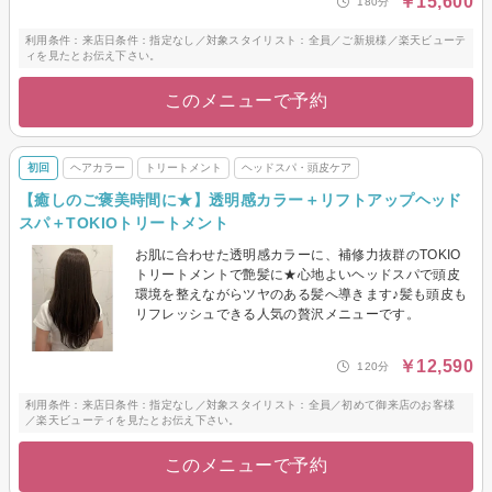
￥15,600
180分
利用条件：来店日条件：指定なし／対象スタイリスト：全員／ご新規様／楽天ビューテ
ィを見たとお伝え下さい。
このメニューで予約
初回
ヘアカラー
トリートメント
ヘッドスパ・頭皮ケア
【癒しのご褒美時間に★】透明感カラー＋リフトアップヘッド
スパ＋TOKIOトリートメント
お肌に合わせた透明感カラーに、補修力抜群のTOKIO
トリートメントで艶髪に★心地よいヘッドスパで頭皮
環境を整えながらツヤのある髪へ導きます♪髪も頭皮も
リフレッシュできる人気の贅沢メニューです。
￥12,590
120分
利用条件：来店日条件：指定なし／対象スタイリスト：全員／初めて御来店のお客様
／楽天ビューティを見たとお伝え下さい。
このメニューで予約