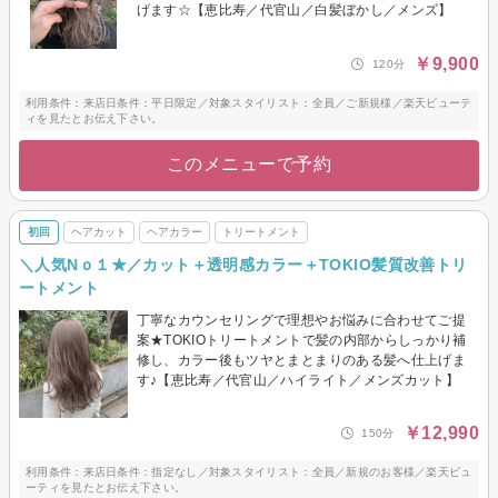
げます☆【恵比寿／代官山／白髪ぼかし／メンズ】
￥9,900
120分
利用条件：来店日条件：平日限定／対象スタイリスト：全員／ご新規様／楽天ビューテ
ィを見たとお伝え下さい。
このメニューで予約
初回
ヘアカット
ヘアカラー
トリートメント
＼人気Nｏ１★／カット＋透明感カラー＋TOKIO髪質改善トリ
ートメント
丁寧なカウンセリングで理想やお悩みに合わせてご提
案★TOKIOトリートメントで髪の内部からしっかり補
修し、カラー後もツヤとまとまりのある髪へ仕上げま
す♪【恵比寿／代官山／ハイライト／メンズカット】
￥12,990
150分
利用条件：来店日条件：指定なし／対象スタイリスト：全員／新規のお客様／楽天ビュ
ーティを見たとお伝え下さい。