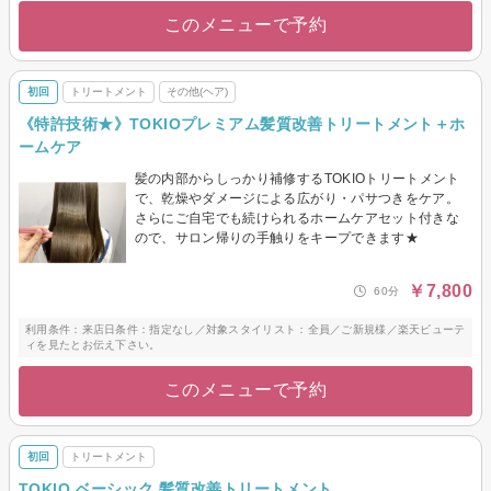
このメニューで予約
初回
トリートメント
その他(ヘア)
《特許技術★》TOKIOプレミアム髪質改善トリートメント＋ホ
ームケア
髪の内部からしっかり補修するTOKIOトリートメント
で、乾燥やダメージによる広がり・パサつきをケア。
さらにご自宅でも続けられるホームケアセット付きな
ので、サロン帰りの手触りをキープできます★
￥7,800
60分
利用条件：来店日条件：指定なし／対象スタイリスト：全員／ご新規様／楽天ビューテ
ィを見たとお伝え下さい。
このメニューで予約
初回
トリートメント
TOKIO ベーシック 髪質改善トリートメント