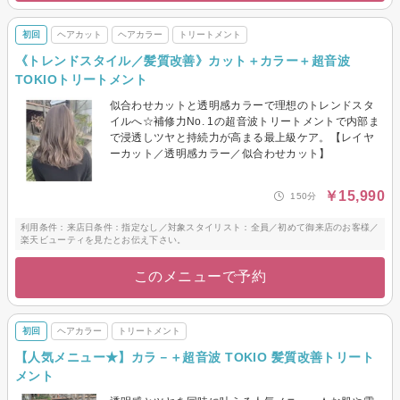
初回
ヘアカット
ヘアカラー
トリートメント
《トレンドスタイル／髪質改善》カット＋カラー＋超音波
TOKIOトリートメント
似合わせカットと透明感カラーで理想のトレンドスタ
イルへ☆補修力No. 1の超音波トリートメントで内部ま
で浸透しツヤと持続力が高まる最上級ケア。【レイヤ
ーカット／透明感カラー／似合わせカット】
￥15,990
150分
利用条件：来店日条件：指定なし／対象スタイリスト：全員／初めて御来店のお客様／
楽天ビューティを見たとお伝え下さい。
このメニューで予約
初回
ヘアカラー
トリートメント
【人気メニュー★】カラ－＋超音波 TOKIO 髪質改善トリート
メント