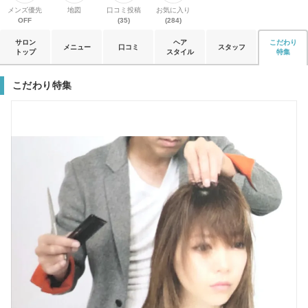
メンズ優先
地図
口コミ投稿
お気に入り
OFF
(35)
(284)
サロン
ヘア
こだわり
メニュー
口コミ
スタッフ
トップ
スタイル
特集
こだわり特集