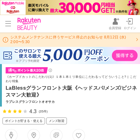
会員登録
ログイン
システムメンテナンスに伴うサービス停止のお知らせ 8月12日 (水)
2:00〜5:30
《カーブドカットのこだわり(1)》１本１本ミリ単位にこだわるってどういうこと? | こだ
わり特集
LaBlessグランフロント大阪《ヘッドスパ/メンズ/ビジネ
スマン大歓迎》
ラブレスグランフロントオオサカ
4.3
(35件)
ポイントが貯まる・使える
メンズ歓迎