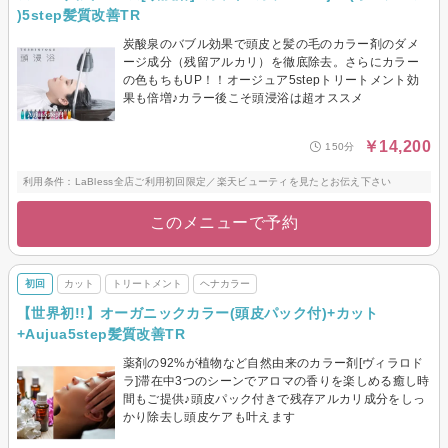
)5step髪質改善TR
炭酸泉のバブル効果で頭皮と髪の毛のカラー剤のダメ
ージ成分（残留アルカリ）を徹底除去。さらにカラー
の色もちもUP！！オージュア5stepトリートメント効
果も倍増♪カラー後こそ頭浸浴は超オススメ
￥14,200
150分
利用条件：LaBless全店ご利用初回限定／楽天ビューティを見たとお伝え下さい
このメニューで予約
初回
カット
トリートメント
ヘナカラー
【世界初!!】オーガニックカラー(頭皮パック付)+カット
+Aujua5step髪質改善TR
薬剤の92%が植物など自然由来のカラー剤[ヴィラロド
ラ]滞在中3つのシーンでアロマの香りを楽しめる癒し時
間もご提供♪頭皮パック付きで残存アルカリ成分をしっ
かり除去し頭皮ケアも叶えます