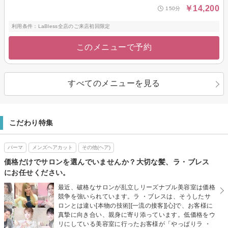
￥14,200
150分
利用条件：LaBless全店のご来店初回限定
このメニューで予約
すべてのメニューを見る
こだわり特集
パーマ
メンズヘアカット
その他(ヘア)
価格だけでサロンを選んでいませんか？大切な髪、ラ・ブレス
にお任せください。
最近、破格なサロンが乱立しリーズナブル美容室は価格
競争を強いられています。ラ ・ブレスは、そうしたサ
ロンとは違い[本物の技術][一流の接客][心]で、お客様に
真摯に向き合い、親身に寄り添っています。低価格をウ
リにしている美容室に行ったお客様が「やっぱりラ ・