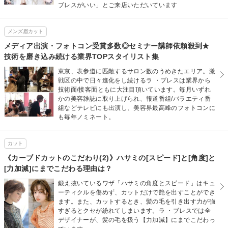
ブレスがいい」とご来店いただいています
メンズ眉カット
メディア出演・フォトコン受賞多数◎セミナー講師依頼殺到★
技術を磨き込み続ける業界TOPスタイリスト集
東京、表参道に匹敵するサロン数のうめきたエリア。激
戦区の中で日々進化をし続けるラ ・ブレスは業界から
技術面/接客面ともに大注目頂いています。毎月いずれ
かの美容雑誌に取り上げられ、報道番組/バラエティ番
組などテレビにも出演し、美容界最高峰のフォトコンに
も毎年ノミネート。
カット
《カーブドカットのこだわり(2)》ハサミの[スピード]と[角度]と
[力加減]にまでこだわる理由は？
鍛え抜いているワザ「ハサミの角度とスピード」はキュ
ーティクルを傷めず、カットだけで艶を出すことができ
ます。また、カットするとき、髪の毛を引き出す力が強
すぎるとクセが紛れてしまいます。ラ ・ブレスでは全
デザイナーが、髪の毛を扱う【力加減】にまでこだわっ