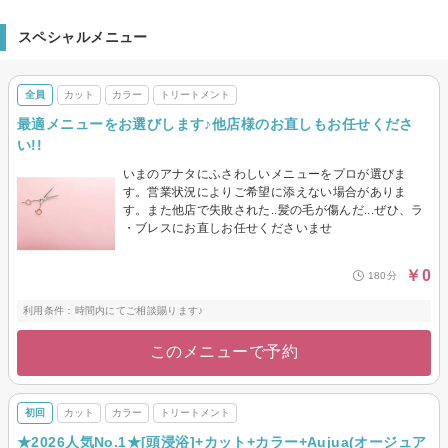
スペシャルメニュー
全員
カット
カラー
トリートメント
最適メニューをお選びします♪他店様のお直しもお任せくださ
い!!
いまのアナタにふさわしいメニューをプロが選びま
す。営業状況によりご希望に添えない場合がありま
す。また他店で失敗された..髪の毛が傷んだ...ぜひ、ラ
・ブレスにお直しお任せくださいませ
￥0
180分
利用条件：時間内にてご相談賜ります♪
このメニューで予約
初回
カット
カラー
トリートメント
★2026人気No.1★[頭浸浴]+カット+カラー+Aujua(オージュア