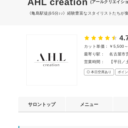
AHL creation
(アールクリエイショ
《亀島駅徒歩5分♪♪》経験豊富なスタイリストたちが
4.
カット単価：
￥5,500
最寄り駅：
名古屋市営
営業時間：
【平日／土
◎ 本日空席あり
ポイン
サロントップ
メニュー