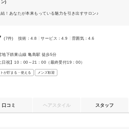
ン)
集結！あなたが本来もっている魅力を引き出すサロン♪
7
(7件)
技術：4.8
サービス：4.9
雰囲気：4.6
～
地下鉄東山線 亀島駅 徒歩5分
日祝】10：00～21：00（最終受付19：00）
トが貯まる・使える
メンズ歓迎
口コミ
ヘアスタイル
スタッフ