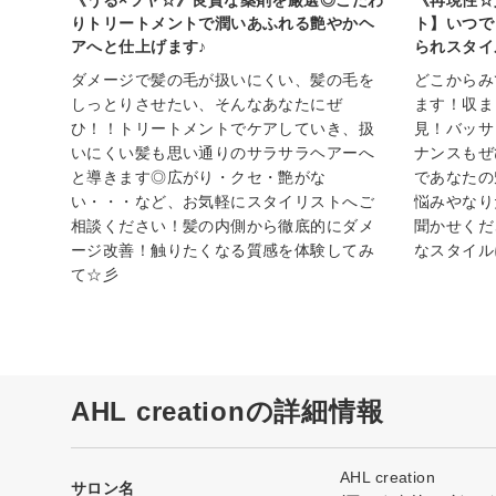
りトリートメントで潤いあふれる艶やかヘ
ト】いつで
アへと仕上げます♪
られスタイ
ダメージで髪の毛が扱いにくい、髪の毛を
どこからみ
しっとりさせたい、そんなあなたにぜ
ます！収ま
ひ！！トリートメントでケアしていき、扱
見！バッサ
いにくい髪も思い通りのサラサラヘアーへ
ナンスもぜ
と導きます◎広がり・クセ・艶がな
であなたの
い・・・など、お気軽にスタイリストへご
悩みやなり
相談ください！髪の内側から徹底的にダメ
聞かせくだ
ージ改善！触りたくなる質感を体験してみ
なスタイル
て☆彡
AHL creationの詳細情報
AHL creation
サロン名