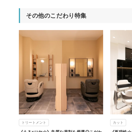
その他のこだわり特集
トリートメント
カット
《うる×ツヤ☆》良質な薬剤を厳選◎こだわ
《再現性☆