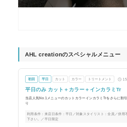
AHL creationのスペシャルメニュー
初回
平日
カット
カラー
トリートメント
1
平日のみ カット＋カラー＋インカラミTr
当店人気No.1メニューのカットカラーインカラミTrをさらに
り
利用条件：来店日条件：平日／対象スタイリスト：全員／併用不可、
下さい。／平日限定