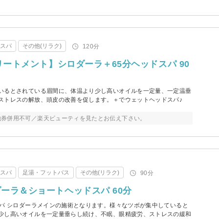
・スパ
その他(リラク)
120分
リートメント】シロダーラ＋65分ヘッドスパ 90
いるとされている眉間に、体温より少し高いオイルを一定量、一定温垂
ストレスの解放、頭皮の改善を促します。＋でウェットヘッドスパ♪
他券併用不可／楽天ビューティを見たとお伝え下さい。
・スパ
足湯・フットバス
その他(リラク)
90分
ーラ＆ショートヘッドスパ 60分
スパ シロダーラメインの施術となります。様々なツボが集中していると
少し高いオイルを一定量垂らし続け、不眠、眼精疲労、ストレスの緩和