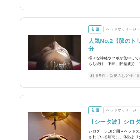
初回
ヘッドマッサージ
人気No.2【脳のト
分
様々な神経やツボが集中して
らし続け、不眠、眼精疲労、
利用条件：新規のお客様／
初回
ヘッドマッサージ
【シータ波】シロダ
シロダーラ18分間＋ヘッド
されている眉間に、体温より