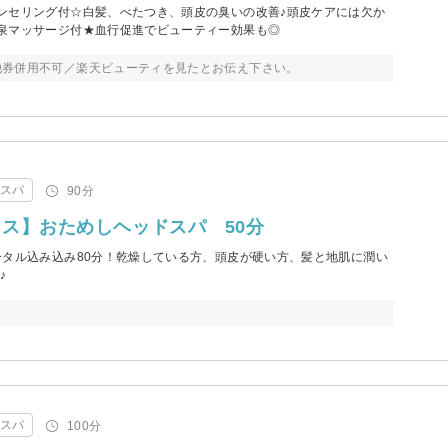
ンセリング付☆白髪、べたつき、頭皮の臭いの改善♪頭皮ケアには欠か
泉マッサージ付★血行促進でビューティー効果も◎
他券併用不可／楽天ビューティを見たとお伝え下さい。
・スパ
90分
ス】おためしヘッドスパ 50分
ータル込み込み80分！乾燥している方、頭皮が硬い方、髪と地肌に潤い
♪
・スパ
100分