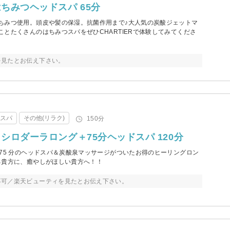
ちみつヘッドスパ 65分
ちみつ使用。頭皮や髪の保湿。抗菌作用まで♪大人気の炭酸ジェットマ
とたくさんのはちみつスパをぜひCHARTIERで体験してみてくださ
を見たとお伝え下さい。
・スパ
その他(リラク)
150分
シロダーラロング＋75分ヘッドスパ 120分
75 分のヘッドスパ＆炭酸泉マッサージがついたお得のヒーリングロン
る貴方に、癒やしがほしい貴方へ！！
不可／楽天ビューティを見たとお伝え下さい。