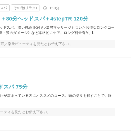
・スパ
その他(リラク)
150分
80分ヘッドスパ＋4stepTR 120分
ヘッドスパ、潤い持続TR付き♪炭酸マッサージもついたお得なロングコー
燥・髪のダメージ》など本格的にケア。ロング料金有M、L
不可／楽天ビューティを見たとお伝え下さい。
スパ 75分
れが溜まっている方にオススメのコース。頭の凝りを解すことで、眼
ューティを見たとお伝え下さい。