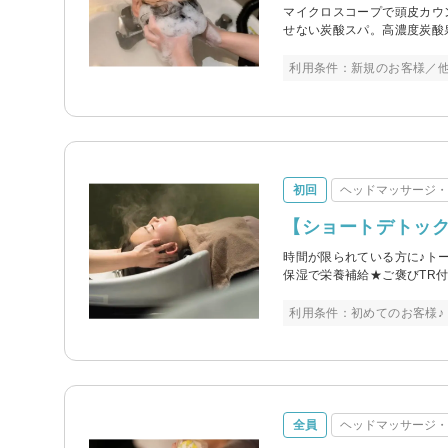
マイクロスコープで頭皮カウ
せない炭酸スパ。高濃度炭酸
利用条件：新規のお客様／
初回
ヘッドマッサージ
【ショートデトック
時間が限られている方に♪ト
保湿で栄養補給★ご褒びTR付
利用条件：初めてのお客様♪
全員
ヘッドマッサージ