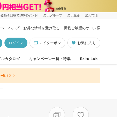
登録＆回答で100ポイント!
楽天グループ
楽天生命
楽天市場
方へ
ヘルプ
お得な情報を受け取る
掲載ご希望のサロン様
ログイン
マイクーポン
お気に入り
イルカタログ
キャンペーン一覧・特集
Raku Lab
5:30
ー