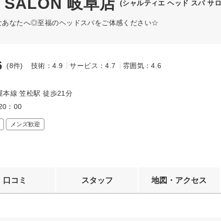
A SALON 岐阜店
(シャルティエ ヘッド スパ サロ
んなあなたへ◎至福のヘッドスパをご体感ください☆
6
(8件)
技術：4.9
サービス：4.7
雰囲気：4.6
～
本線 笠松駅 徒歩21分
20：00
メンズ歓迎
口コミ
スタッフ
地図・アクセス