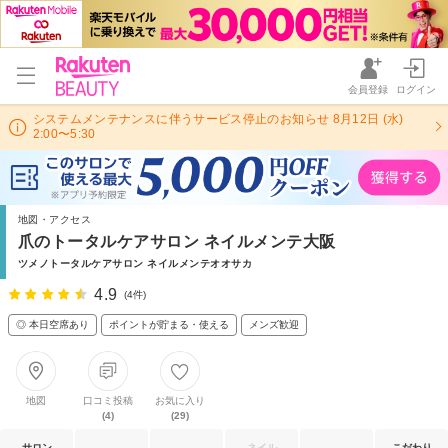
会員登録
ログイン
システムメンテナンスに伴うサービス停止のお知らせ 8月12日 (水)
2:00〜5:30
地図・アクセス
爪のトータルケアサロン ネイルメンテ大阪
ツメノトータルケアサロン ネイルメンテオオサカ
4.9
(4件)
◎ 本日空席あり
ポイントが貯まる・使える
メンズ歓迎
地図
口コミ投稿
お気に入り
(4)
(29)
サロン
ネイル
こだわり