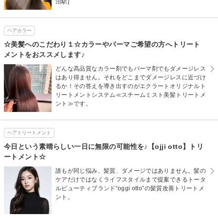
沼駅]
ヘアカラー
☆美髪へのこだわり１☆カラーやパーマご希望の方へトリート
メントをおススメします♪
どんな高品質なカラー剤でもパーマ剤でもダメージレス
はあり得ません。それをどこまでダメージレスに近づけ
るか！その答えを導き出すのがエクラートオリジナルト
リートメントシステム≪スチームミスト美髪トリートメ
ント≫です。
ヘアトリートメント
今日という素晴らしい一日に無限の可能性を♪【ojji otto】トリ
ートメント☆
誰もが同じ悩み、髪質、ダメージではありません。髪の
ケアだけではなくライフスタイルまで提案できるトータ
ルビューティブランド“oggi otto”の髪質改善トリートメ
ント。