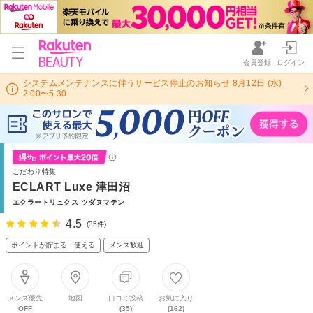
会員登録
ログイン
システムメンテナンスに伴うサービス停止のお知らせ 8月12日 (水)
2:00〜5:30
こだわり特集
ECLART Luxe 津田沼
エクラートリュクス ツダヌマテン
4.5
(35件)
ポイントが貯まる・使える
メンズ歓迎
メンズ優先
地図
口コミ投稿
お気に入り
OFF
(35)
(162)