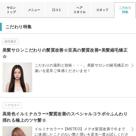
サロン
ヘア
こだわり
メニュー
口コミ
スタッフ
トップ
スタイル
特集
こだわり特集
縮毛矯正
美髪サロンこだわりの髪質改善☆至高の髪質改善×美髪縮毛矯正
☆
こだわりの薬剤と技術・・・。美髪サロンの縮毛矯正の
違いを是非ご体感くださいませ！
ヘアカラー
高発色イルミナカラー×髪質改善のスペシャルコラボ☆ふんわり
揺れる極上のツヤ髪☆
イルミナカラー×【METEO】メテオ髪質改善で今まで
に体感したことのない艶と潤いを是非一度お試しくださ