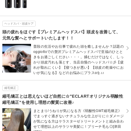
ヘッドスパ・頭皮ケア
頭の疲れをほぐす【プレミアムヘッドスパ】頭皮を改善して、
元気な髪へとサポートいたします！！
普段の生活やお仕事で疲れた頭を癒しませんか？話題の
oggiottoでの贅沢プレミアムヘッドスパで至福のひとと
きをお過ごしください・・・。揉むだけではなく、しっ
かり頭皮汚れも落とす、当店自慢のヘッドスパ☆彡【疲
れが取れにくい】【寝つきが悪い】【頭皮の乾燥やにお
いが気になる】などのお悩みにプラスαを♪♪
縮毛矯正
縮毛矯正とは思えないほど自然に☆"ECLARTオリジナル弱酸性
縮毛矯正"を使用し理想の髪質に改善♪
まとまり/うねりが気になる方《弱酸性GMT縮毛矯正》
でまっすぐ過ぎないナチュラルな仕上がりに☆ダメージ
が気になる方はケラスターゼトリートメントと組み合わ
せて理想以上のサラツヤ美髪に！ブリーチ毛も◎[津田