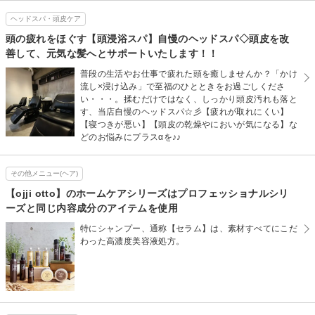
ヘッドスパ・頭皮ケア
頭の疲れをほぐす【頭浸浴スパ】自慢のヘッドスパ◇頭皮を改
善して、元気な髪へとサポートいたします！！
普段の生活やお仕事で疲れた頭を癒しませんか？「かけ
流し×浸け込み」で至福のひとときをお過ごしくださ
い・・・。揉むだけではなく、しっかり頭皮汚れも落と
す、当店自慢のヘッドスパ☆彡【疲れが取れにくい】
【寝つきが悪い】【頭皮の乾燥やにおいが気になる】な
どのお悩みにプラスαを♪♪
その他メニュー(ヘア)
【ojji otto】のホームケアシリーズはプロフェッショナルシリ
ーズと同じ内容成分のアイテムを使用
特にシャンプー、通称【セラム】は、素材すべてにこだ
わった高濃度美容液処方。