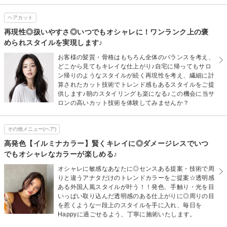
ヘアカット
再現性◎扱いやすさ◎いつでもオシャレに！ワンランク上の褒
められスタイルを実現します♪
お客様の髪質・骨格はもちろん全体のバランスを考え、
どこから見てもキレイな仕上がり♪自宅に帰ってもサロ
ン帰りのようなスタイルが続く再現性を考え、繊細に計
算されたカット技術でトレンド感もあるスタイルをご提
供します♪朝のスタイリングも楽になる♪この機会に当サ
ロンの高いカット技術を体験してみませんか？
その他メニュー(ヘア)
高発色【イルミナカラー】賢くキレイに◎ダメージレスでいつ
でもオシャレなカラーが楽しめる♪
オシャレに敏感なあなたに◎センスある提案・技術で周
りと違うアナタだけのトレンドカラーをご提案☆透明感
ある外国人風スタイルが叶う！！発色、手触り・光を目
いっぱい取り込んだ透明感のある仕上がりに◎周りの目
を惹くような一段上のスタイルを手に入れ、毎日を
Happyに過ごせるよう、丁寧に施術いたします。