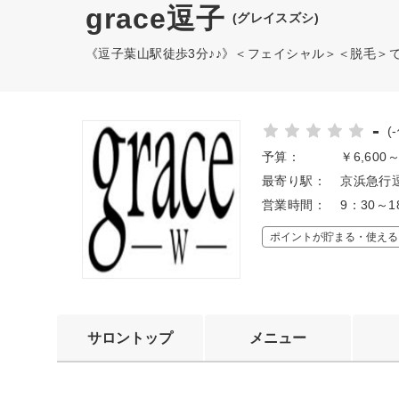
grace逗子
(グレイスズシ)
《逗子葉山駅徒歩3分♪♪》＜フェイシャル＞＜脱毛＞
-
(
予算：
￥6,600
最寄り駅：
京浜急行逗
営業時間：
9：30～1
ポイントが貯まる・使える
サロントップ
メニュー