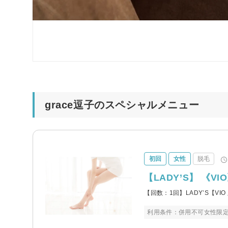
grace逗子のスペシャルメニュー
初回
女性
脱毛
【LADY’S】 《VIO
【回数：1回】LADY’S【VI
利用条件：併用不可女性限