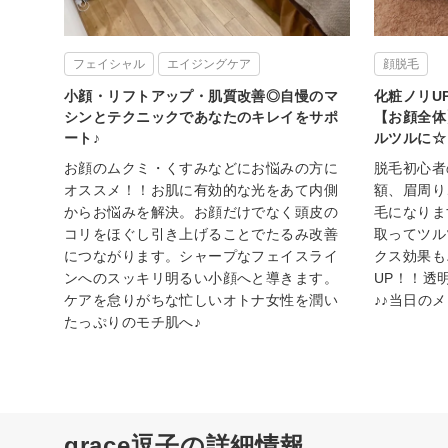
フェイシャル
エイジングケア
顔脱毛
小顔・リフトアップ・肌質改善◎自慢のマ
化粧ノリU
シンとテクニックであなたのキレイをサポ
【お顔全体
ート♪
ルツルに☆
お顔のムクミ・くすみなどにお悩みの方に
脱毛初心者
オススメ！！お肌に有効的な光をあて内側
額、眉周り
からお悩みを解決。お顔だけでなく頭皮の
毛になりま
コリをほぐし引き上げることでたるみ改善
取ってツル
につながります。シャープなフェイスライ
クス効果も
ンへのスッキリ明るい小顔へと導きます。
UP！！透
ケアを怠りがちな忙しいオトナ女性を潤い
♪♪当日の
たっぷりのモチ肌へ♪
grace逗子の詳細情報