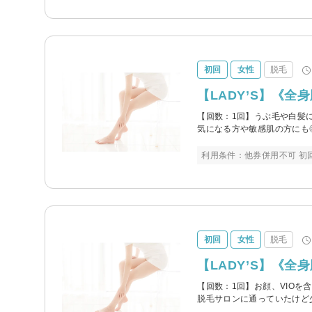
初回
女性
脱毛
【LADY’S】《全身
【回数：1回】うぶ毛や白髪
気になる方や敏感肌の方にも
利用条件：他券併用不可 初
初回
女性
脱毛
【LADY’S】《全身
【回数：1回】お顔、VIO
脱毛サロンに通っていたけど