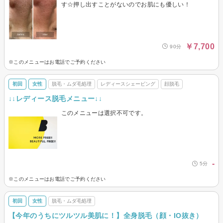
す☆押し出すことがないのでお肌にも優しい！
￥7,700
90分
※このメニューはお電話でご予約ください
初回
女性
脱毛・ムダ毛処理
レディースシェービング
顔脱毛
↓↓レディース脱毛メニュー↓↓
このメニューは選択不可です。
-
5分
※このメニューはお電話でご予約ください
初回
女性
脱毛・ムダ毛処理
【今年のうちにツルツル美肌に！】全身脱毛（顔・IO抜き）