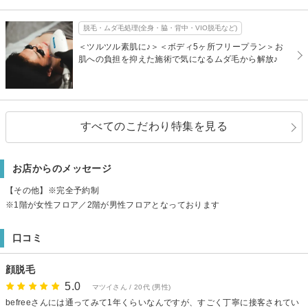
脱毛・ムダ毛処理(全身・脇・背中・VIO脱毛など)
＜ツルツル素肌に♪＞＜ボディ5ヶ所フリープラン＞お
肌への負担を抑えた施術で気になるムダ毛から解放♪
すべてのこだわり特集を見る
お店からのメッセージ
【その他】※完全予約制
※1階が女性フロア／2階が男性フロアとなっております
口コミ
顔脱毛
5.0
マツイさん / 20代 (男性)
befreeさんには通ってみて1年くらいなんですが、すごく丁寧に接客されてい