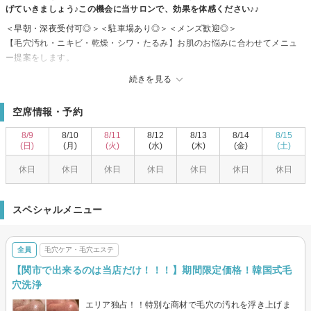
げていきましょう♪この機会に当サロンで、効果を体感ください♪♪
＜早朝・深夜受付可◎＞＜駐車場あり◎＞＜メンズ歓迎◎＞
【毛穴汚れ・ニキビ・乾燥・シワ・たるみ】お肌のお悩みに合わせてメニュ
ー提案をします。
大人気の韓国式3D毛穴洗浄導入サロン！関市で施術を受けられるのは当店だ
続きを見る
け！！！
押し出すのではなく、浮き上がらせる方法でお肌への負担なく毛穴汚れを綺
空席情報・予約
麗にします！同時に角質ケアも行えるため肌のターンオーバーを正常化さ
せ、美肌を手に入れられます‪☆
8/9
8/10
8/11
8/12
8/13
8/14
8/15
(日)
(月)
(火)
(水)
(木)
(金)
(土)
休日
休日
休日
休日
休日
休日
休日
スペシャルメニュー
全員
毛穴ケア・毛穴エステ
【関市で出来るのは当店だけ！！！】期間限定価格！韓国式毛
穴洗浄
エリア独占！！特別な商材で毛穴の汚れを浮き上げま