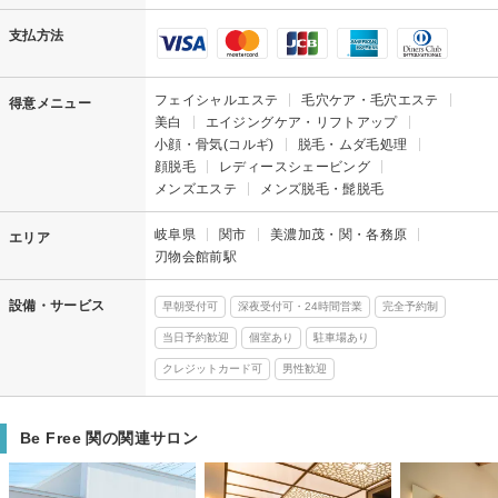
支払方法
フェイシャルエステ
毛穴ケア・毛穴エステ
得意メニュー
美白
エイジングケア・リフトアップ
小顔・骨気(コルギ)
脱毛・ムダ毛処理
顔脱毛
レディースシェービング
メンズエステ
メンズ脱毛・髭脱毛
岐阜県
関市
美濃加茂・関・各務原
エリア
刃物会館前駅
設備・サービス
早朝受付可
深夜受付可・24時間営業
完全予約制
当日予約歓迎
個室あり
駐車場あり
クレジットカード可
男性歓迎
Be Free 関の関連サロン