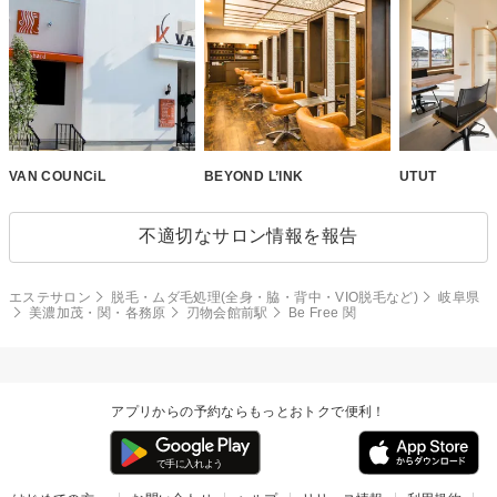
VAN COUNCiL
BEYOND L’INK
UTUT
不適切なサロン情報を報告
エステサロン
脱毛・ムダ毛処理(全身・脇・背中・VIO脱毛など)
岐阜県
美濃加茂・関・各務原
刃物会館前駅
Be Free 関
アプリからの予約ならもっとおトクで便利！