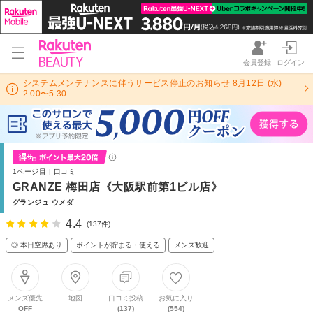
会員登録
ログイン
システムメンテナンスに伴うサービス停止のお知らせ 8月12日 (水)
2:00〜5:30
1ページ目 | 口コミ
GRANZE 梅田店《大阪駅前第1ビル店》
グランジュ ウメダ
4.4
(137件)
◎ 本日空席あり
ポイントが貯まる・使える
メンズ歓迎
メンズ優先
地図
口コミ投稿
お気に入り
OFF
(137)
(554)