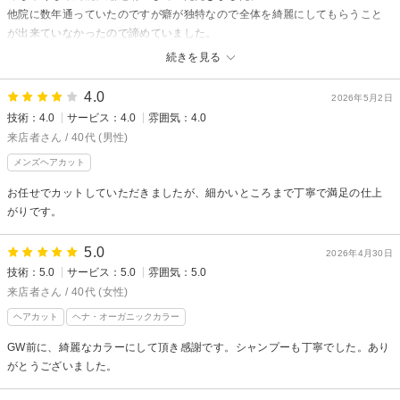
他院に数年通っていたのですが癖が独特なので全体を綺麗にしてもらうこと
が出来ていなかったので諦めていました。
他の美容室を探している時に当院の口コミをみて初来院しました。
続きを見る
綺麗な仕上がりと手触りは電車に乗ってでも通いたいと思いました。
4.0
2026年5月2日
技術：4.0
サービス：4.0
雰囲気：4.0
来店者さん / 40代 (男性)
メンズヘアカット
お任せでカットしていただきましたが、細かいところまで丁寧で満足の仕上
がりです。
5.0
2026年4月30日
技術：5.0
サービス：5.0
雰囲気：5.0
来店者さん / 40代 (女性)
ヘアカット
ヘナ・オーガニックカラー
GW前に、綺麗なカラーにして頂き感謝です。シャンプーも丁寧でした。あり
がとうございました。