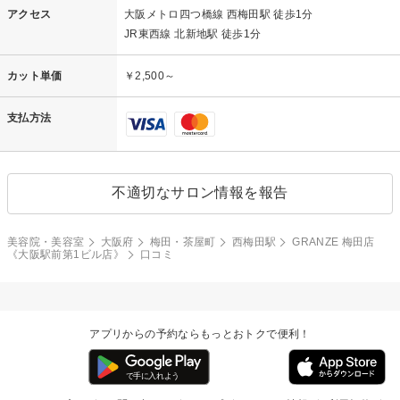
アクセス
大阪メトロ四つ橋線 西梅田駅 徒歩1分
JR東西線 北新地駅 徒歩1分
カット単価
￥2,500～
支払方法
不適切なサロン情報を報告
美容院・美容室
大阪府
梅田・茶屋町
西梅田駅
GRANZE 梅田店
《大阪駅前第1ビル店》
口コミ
アプリからの予約ならもっとおトクで便利！