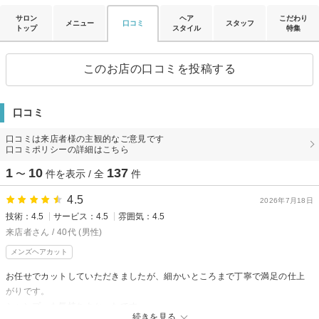
サロン
ヘア
こだわり
メニュー
口コミ
スタッフ
トップ
スタイル
特集
このお店の口コミを投稿する
口コミ
口コミは来店者様の主観的なご意見です
口コミポリシーの詳細はこちら
1
10
137
〜
件を表示 / 全
件
4.5
2026年7月18日
技術：4.5
サービス：4.5
雰囲気：4.5
来店者さん / 40代 (男性)
メンズヘアカット
お任せでカットしていただきましたが、細かいところまで丁寧で満足の仕上
がりです。
シャンプーも気持ちよかったです。
続きを見る