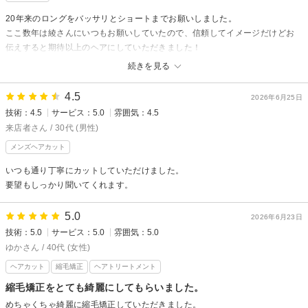
20年来のロングをバッサリとショートまでお願いしました。
ここ数年は綾さんにいつもお願いしていたので、信頼してイメージだけどお
伝えすると期待以上のヘアにしていただきました！
夫からまた今まではロング一択だったけど、ショートも良い！！と絶賛して
続きを見る
もらえました笑
4.5
2026年6月25日
技術：4.5
サービス：5.0
雰囲気：4.5
来店者さん / 30代 (男性)
メンズヘアカット
いつも通り丁寧にカットしていただけました。
要望もしっかり聞いてくれます。
5.0
2026年6月23日
技術：5.0
サービス：5.0
雰囲気：5.0
ゆかさん / 40代 (女性)
ヘアカット
縮毛矯正
ヘアトリートメント
縮毛矯正をとても綺麗にしてもらいました。
めちゃくちゃ綺麗に縮毛矯正していただきました。