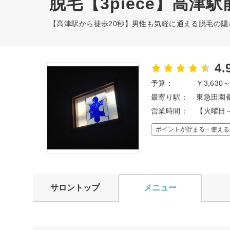
脱毛【3piece】高津駅
【高津駅から徒歩20秒】男性も気軽に通える脱毛の
4.
予算：
￥3,630
最寄り駅：
東急田園都
営業時間：
【火曜日～
ポイントが貯まる・使える
サロントップ
メニュー