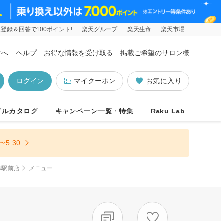
登録＆回答で100ポイント!
楽天グループ
楽天生命
楽天市場
方へ
ヘルプ
お得な情報を受け取る
掲載ご希望のサロン様
ログイン
マイクーポン
お気に入り
イルカタログ
キャンペーン一覧・特集
Raku Lab
5:30
高津駅前店
メニュー