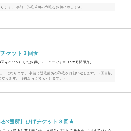
ります。 事前に脱毛箇所の剃毛をお願い致します。
げチケット３回★
3回をパックにしたお得なメニューです☆（6カ月間限定）
ューになります。 事前に脱毛箇所の剃毛をお願い致します。 2回目以
約になります。（初回時にお伝えします。）
る3箇所】ひげチケット３回★
・口下・顎下と首の中から、お好きな3箇所の脱毛を、3回までパックと