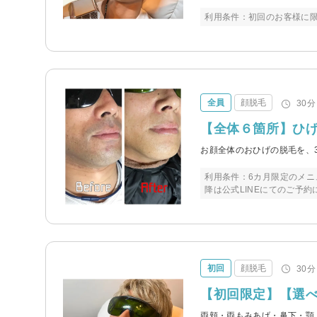
利用条件：初回のお客様に限
全員
顔脱毛
30分
【全体６箇所】ひ
お顔全体のおひげの脱毛を、
利用条件：6カ月限定のメニ
降は公式LINEにてのご予
初回
顔脱毛
30分
【初回限定】【選べ
両頬・両もみあげ・鼻下・顎