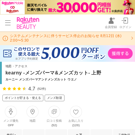
会員登録
ログイン
システムメンテナンスに伴うサービス停止のお知らせ 8月12日 (水)
2:00〜5:30
地図・アクセス
kearny -メンズパーマ&メンズカット- 上野
カーニー メンズパーマアンドメンズカット ウエノ
4.7
(52件)
ポイントが貯まる・使える
メンズ歓迎
メンズ優先
地図
口コミ投稿
お気に入り
OFF
(52)
(120)
サロン
ヘア
こだわり