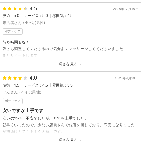
wa様
4.5
楽一楽座をご利用頂き、誠にありがとうございます。
2025年12月15日
技術：5.0
サービス：5.0
雰囲気：4.5
貴重な口コミ投稿、非常に嬉しい限りです^_^
来店者さん / 40代 (男性)
出張の際は、移動でお疲れだと思いますので、今後も隙間にご利用頂ける
ボディケア
と幸いです。
待ち時間もなく
またのご利用をお待ちしております！
強さも調整してくださるので気分よくマッサージしてくださいました
村中
またリピートします
続きを見る
楽一楽座【RAKU RAKU】からの返信
先日はご来店ありがとうございました。
4.0
2025年4月20日
高評価いただき ありがとうございます。
技術：4.5
サービス：4.5
雰囲気：3.5
お疲れの際は是非またご来店ください(^^♪
けんさん / 40代 (男性)
スタッフ一同、心よりお待ちしております
ボディケア
安いですが上手です
カナ
安いので少し不安でしたが、とても上手でした。
朝早くいったので、少ない店員さんでお店を回しており、不安になりました
が施術はとても上手く大満足です。
続きを見る
少し店内は老朽化しているので、キレイな店内がいい方は、気になるかもし