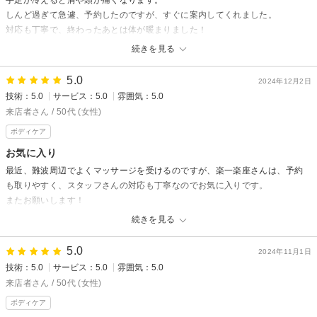
しんど過ぎて急遽、予約したのですが、すぐに案内してくれました。
村中
対応も丁寧で、終わったあとは体が暖まりました！
本当にありがとうございました。
続きを見る
また、お願いします。
5.0
2024年12月2日
楽一楽座【RAKU RAKU】からの返信
技術：5.0
サービス：5.0
雰囲気：5.0
楽一楽座店にご来店いただき、ありがとうございます！
来店者さん / 50代 (女性)
高評価の口コミをいただき、大変嬉しく、励みになります。
ボディケア
お疲れの際には、ぜひ、ご来店ください。
スタッフ一同、心よりお待ちしております。
お気に入り
最近、難波周辺でよくマッサージを受けるのですが、楽一楽座さんは、予約
も取りやすく、スタッフさんの対応も丁寧なのでお気に入りです。
またお願いします！
続きを見る
楽一楽座【RAKU RAKU】からの返信
来店者様
5.0
2024年11月1日
いつもご利用ありがとうございます。
技術：5.0
サービス：5.0
雰囲気：5.0
朝早く寒い中お越しいただき、大変うれしく思います。
来店者さん / 50代 (女性)
12月もお忙しいと思われますが、空き時間少しでもございましたら、いつ
ボディケア
でもお越しください。