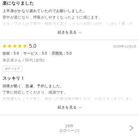
楽になりました
またのご来店をお待ちしております。
上半身がかなり疲れていたのでお願いしました。
楽一楽座店 店長
背中が楽になり、呼吸がしやすくなったように感じます。
スタッフさんは丁寧で、技術力も高く、コスパが良いので、しばらく通って
みようと思います。
続きを見る
ありがとうございました！
5.0
2024年11月1日
楽一楽座【RAKU RAKU】からの返信
技術：5.0
サービス：5.0
雰囲気：5.0
来店者様、この度はご来店ありがとうございます。
来店者さん / 50代 (女性)
今回は30分間お背中を中心にさせていただいただきました。
ボディケア
少しでも楽になられたみたいで、とても良かったです。
スッキリ！
またのご来店をお待ちしております。
頭痛が酷く、急遽、予約しました。
ありがとうございました！！
丁寧に対応してくださり、感謝です。
力加減もちょうど良く、終わった後は体が軽くなり、かなりスッキリしまし
た。
続きを見る
また、よろしくお願いします。
楽一楽座【RAKU RAKU】からの返信
16件
(1/2ページ)
来店者様