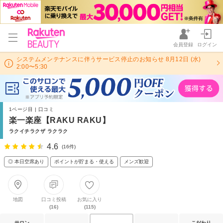
会員登録
ログイン
システムメンテナンスに伴うサービス停止のお知らせ 8月12日 (水)
2:00〜5:30
1ページ目 | 口コミ
楽一楽座【RAKU RAKU】
ラクイチラクザ ラクラク
4.6
(16件)
◎ 本日空席あり
ポイントが貯まる・使える
メンズ歓迎
地図
口コミ投稿
お気に入り
(16)
(115)
サロン
こだわり