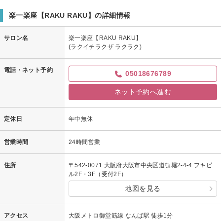
この度はご予約、ご来店ありがとうございます。
お身体軽くなられたみたいで、とても嬉しいです。
楽一楽座【RAKU RAKU】の詳細情報
またお疲れの際は是非ご利用くださいませ。
次回もどうぞよろしくお願いいたします。
サロン名
楽一楽座【RAKU RAKU】
(ラクイチラクザ ラクラク)
楽一楽座店 店長
電話・ネット予約
05018676789
ネット予約へ進む
定休日
年中無休
営業時間
24時間営業
住所
〒542-0071 大阪府大阪市中央区道頓堀2-4-4 フキビ
ル2F・3F（受付2F）
地図を見る
アクセス
大阪メトロ御堂筋線 なんば駅 徒歩1分