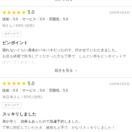
れません。
5.0
2025年4月4日
楽一楽座【RAKU RAKU】からの返信
技術：5.0
サービス：5.0
雰囲気：5.0
けん様
Mさん / 40代 (女性)
この度はご来店誠にありがとうございます。
ボディケア
技術面での高評価大変励みになります。
ピンポイント
今後は店内清掃や清潔な環境整備につとめて参ります。
寝れないぐらい身体がバキバキだったので、行かせていただきました。
次回も是非ご来店お待ちいたしております。
お店も綺麗で担当してくださった方も丁寧で、しんどい所をピンポイントで
スタッフ カジ
ほぐしてくれました。
次回は時間長くして行かせてもらいます。
続きを見る
ありがとうございました。
5.0
2025年2月4日
楽一楽座【RAKU RAKU】からの返信
技術：5.0
サービス：5.0
雰囲気：5.0
楽一楽座店にご来店いただき、ありがとうございます！
来店者さん / 50代 (女性)
高評価の口コミをいただき、大変嬉しく、励みになります。
ボディケア
お疲れの際には、ぜひ、ご来店ください。
スタッフ一同、心よりお待ちしております
スッキリしました
肩が辛く、頭痛もあったので急遽予約しました。
スタッフ スズ
丁寧に対応していただき、施術も上手で、かなりスッキリしました！