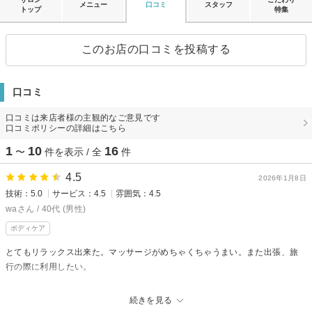
メニュー
口コミ
スタッフ
トップ
特集
このお店の口コミを投稿する
口コミ
口コミは来店者様の主観的なご意見です
口コミポリシーの詳細はこちら
1
10
16
〜
件を表示 / 全
件
4.5
2026年1月8日
技術：5.0
サービス：4.5
雰囲気：4.5
waさん / 40代 (男性)
ボディケア
とてもリラックス出来た。マッサージがめちゃくちゃうまい。また出張、旅
行の際に利用したい。
楽一楽座【RAKU RAKU】からの返信
続きを見る