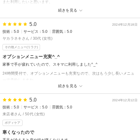
また利用したいと思います。
ありがとうございました。
続きを見る
楽一楽座【RAKU RAKU】からの返信
5.0
2024年12月18日
楽一楽座店にご来店いただき、ありがとうございます！
技術：5.0
サービス：5.0
雰囲気：5.0
肩周りがかなりお疲れでしたが、その後いかがですか？
ヤカラネキさん / 30代 (女性)
上半身が凝り固まっていると、頭痛や歯痛が出ることがあります。
その他メニュー(リラク)
気になるようでしたら、いつでもご来店ください。
スタッフ一同、心よりお待ちしております。
オプションメニュー充実^_^
家事で手が疲れていたので、スキマに利用しました^_^
村中
24時間受付で、オプションメニューも充実なので、次はもう少し長いメニュ
ーで予約しますね。
続きを見る
ありがとうございました♪
5.0
2024年12月12日
楽一楽座【RAKU RAKU】からの返信
技術：5.0
サービス：5.0
雰囲気：5.0
ヤカラネキ 様
来店者さん / 50代 (女性)
楽一楽座店にご来店いただき、ありがとうございます！
ボディケア
高評価の口コミをいただき、大変嬉しく、励みになります。
寒くなったので
また、お疲れの際には、ぜひ、ご来店ください。
スタッフ一同、心よりお待ちしております。
手足が冷えると肩や頭が痛くなります。