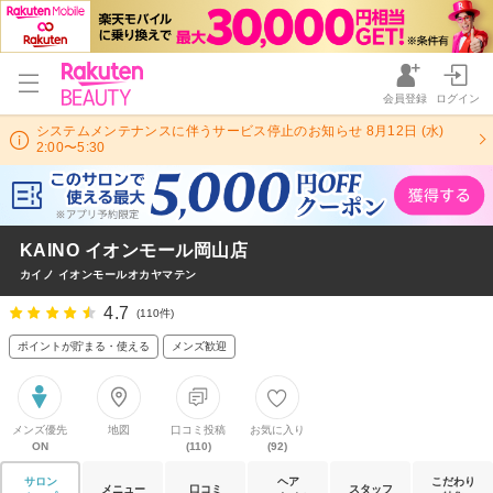
会員登録
ログイン
システムメンテナンスに伴うサービス停止のお知らせ 8月12日 (水)
2:00〜5:30
KAINO イオンモール岡山店
カイノ イオンモールオカヤマテン
4.7
(110件)
ポイントが貯まる・使える
メンズ歓迎
メンズ優先
地図
口コミ投稿
お気に入り
ON
(110)
(92)
サロン
ヘア
こだわり
メニュー
口コミ
スタッフ