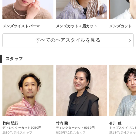
メンズツイストパーマ
メンズカット＋眉カット
メンズカット
すべてのヘアスタイルを見る
スタッフ
竹内 弘行
竹内 蘭
有川 穂
ディレクターカット6050円
ディレクターカット6050円
トップスタイリスト
歴20年/男性スタッフ
歴20年/女性スタッフ
歴18年/男性スタ