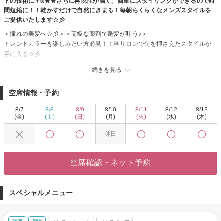
トの技術に＋α★★さらに再現性が高く、簡単にスタイリングができるので時
間短縮に！！乾かすだけで自然にきまる！毎朝らくらくなメンズスタイルを
ご提供いたします☆彡
＜憧れの美髪へ☆彡＞＜高級な薬剤で艶髪が叶う♪＞
トレンドカラーを楽しみたい方必見！！当サロンで旬を押さえたスタイルが
手に入る☆彡
手触り×持続性ばっちり！！うるうるカラーでクオリティの高い仕上がりに導
続きを見る
きます◎
カラーチェンジで雰囲気を変えて新しい自分に♪♪
空席情報・予約
カットにカラーも合わせてトータルバランスのよい似合わせをご提供いたし
ます☆彡
8/7
8/8
8/9
8/10
8/11
8/12
8/13
きっと満足していただけますので、お気軽にご来店くださいませ。
(金)
(土)
(日)
(月)
(火)
(水)
(木)
休日
空席確認・ネット予約
スペシャルメニュー