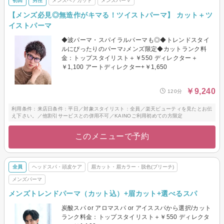
初回
男性
メンズヘアカット
メンズパーマ
【メンズ必見◎無造作がキマる！ツイストパーマ】 カット＋ツ
イストパーマ
◆波パーマ・スパイラルパーマも◎◆トレンドスタイ
ルにぴったりのパーマ♪メンズ限定◆カットランク料
金：トップスタイリスト＋￥550 ディレクター＋
￥1,100 アートディレクター+￥1,650
￥9,240
120分
利用条件：来店日条件：平日／対象スタイリスト：全員／楽天ビューティを見たとお伝
え下さい。／他割引サービスとの併用不可／KAINOご利用初めての方限定
このメニューで予約
全員
ヘッドスパ・頭皮ケア
眉カット・眉カラー・脱色(ブリーチ)
メンズパーマ
メンズトレンドパーマ（カット込）+眉カット+選べるスパ
炭酸スパ or アロマスパ or アイススパから選択/カット
ランク料金：トップスタイリスト＋￥550 ディレクタ