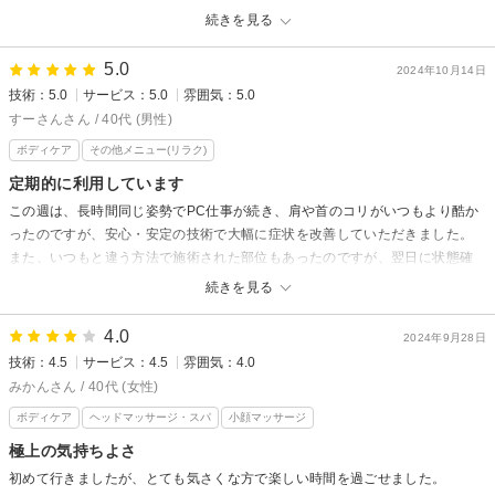
安定と安心の技術です。
また温まりにいらしてくださいね★
続きを見る
また利用させていただきます。
5.0
2024年10月14日
温熱療法院えがおからの返信
技術：5.0
サービス：5.0
雰囲気：5.0
すーさん様
すーさんさん / 40代 (男性)
いつもご来店ありがとうございます^o^
ボディケア
その他メニュー(リラク)
定期的に利用しています
疲労が取れた様で良かったですね♪
この週は、長時間同じ姿勢でPC仕事が続き、肩や首のコリがいつもより酷か
また温まりにいらしてくださいね^ ^
ったのですが、安心・安定の技術で大幅に症状を改善していただきました。
また、いつもと違う方法で施術された部位もあったのですが、翌日に状態確
認のご連絡までいただき、本当に信頼できるお店だなと思いました。
続きを見る
ゴルファー向けのコースもできたそうで、次はそのコースを利用してみたい
と思います。
4.0
2024年9月28日
技術：4.5
サービス：4.5
雰囲気：4.0
温熱療法院えがおからの返信
みかんさん / 40代 (女性)
すーさん様
ボディケア
ヘッドマッサージ・スパ
小顔マッサージ
いつもご来店ありがとうございます！
極上の気持ちよさ
前回は結構辛そうでしたね(⁠T⁠T⁠)
初めて行きましたが、とても気さくな方で楽しい時間を過ごせました。