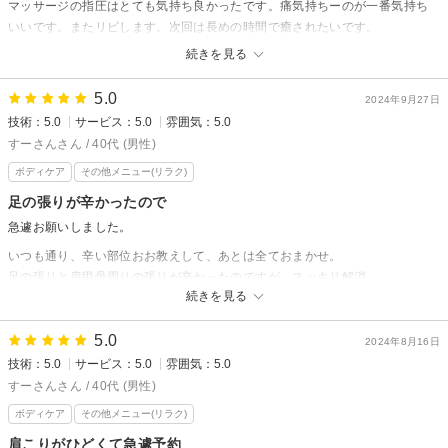
因みに
マッサージの指圧はとても気持ち良かったです。痛気持ちーのが一番気持ち
ゴルファー専用のクーポンは
いいです。またリピします。次回は長めの時間で癒されたいです。
他社さまでございます…
続きを見る
温熱療法院えがおからの返信
また
みかん様
ほぐされにいらしてくださいね★
5.0
2024年9月27日
技術：5.0
サービス：5.0
雰囲気：5.0
ご来店&口コミありがとうございます^o^
すーさんさん / 40代 (男性)
イタ気持ち〜をまた体験しにいらしてくださいね^ ^
ボディケア
その他メニュー(リラク)
お待ちしております(o^^o)
足の張りが辛かったので
急遽お願いしました。
いつも通り、辛い部位おお教えして、あとは全ておまかせ。
足の張りと肩甲骨周りの張りが辛かったのですが、スッキリ解消。
続きを見る
安心と安定の技術です。
とても助かりました。10月も伺いたいと思います。
5.0
2024年8月16日
技術：5.0
サービス：5.0
雰囲気：5.0
温熱療法院えがおからの返信
すーさんさん / 40代 (男性)
すーさん様
ボディケア
その他メニュー(リラク)
ご来店&口コミありがとうございます^o^
肩こりがひどくて急遽予約