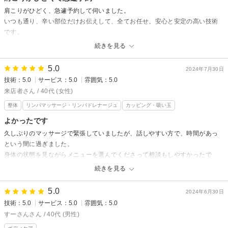
１０月は感謝祭を開催しますので
肩こりがひどく、急遽予約して伺いました。
くじ引きしにいらしてくださいね(o^^o)
いつも通り、辛い部位だけお伝えして、全てお任せ。安心と安定の高い技術
です。
辛さもスッキリ解消！
続きを見る
本当におすすめのお店です。
5.0
2024年7月30日
温熱療法院えがおからの返信
技術：5.0
サービス：5.0
雰囲気：5.0
すーさん様
来店者さん / 40代 (女性)
ご来店&口コミありがとうございます^o^
整体
リンパマッサージ・リンパドレナージュ
カッピング・吸い玉
また辛い時に解されにいらしてくださいね★
よかったです
久しぶりのマッサージで緊張していましたが、話しやすい方で、時間があっ
という間に過ぎました。
身体の状態を見ながらメニューを選んでくださって相談もしやすかったで
す。
続きを見る
自分の身体がボロボロすぎてさすがに１回じゃ楽になるほど甘くないんだな
ということがよくわかりました(笑)時間を作って通いたいと思います。
5.0
2024年6月30日
吸い玉の痕が予想以上についていてびっくりしました(;^_^A
技術：5.0
サービス：5.0
雰囲気：5.0
またよろしくお願いします！
すーさんさん / 40代 (男性)
ありがとうございました！