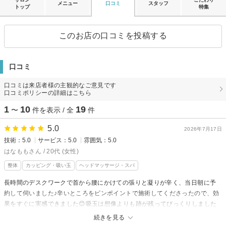
メニュー
口コミ
スタッフ
トップ
特集
このお店の口コミを投稿する
口コミ
口コミは来店者様の主観的なご意見です
口コミポリシーの詳細はこちら
1
10
19
〜
件を表示 / 全
件
5.0
2026年7月17日
技術：5.0
サービス：5.0
雰囲気：5.0
はなももさん / 20代 (女性)
整体
カッピング・吸い玉
ヘッドマッサージ・スパ
長時間のデスクワークで首から腰にかけての張りと凝りが辛く、当日朝に予
約して伺いました♪辛いところをピンポイントで施術してくださったので、効
果をすぐに実感できました😊吸玉は想像よりも跡が残ってびっくりしました
が、水分補給とストレッチを意識して、日々過ごしたいと思います！また伺
続きを見る
います！！