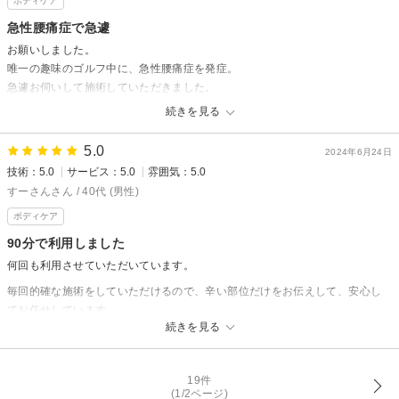
ボディケア
急性腰痛症で急遽
温熱療法院えがおからの返信
お願いしました。
ご来店&クチコミありがとうございます^ ^
唯一の趣味のゴルフ中に、急性腰痛症を発症。
吸い玉は徐々に消えていきますので
急遽お伺いして施術していただきました。
ご安心くださいね☆
真っ直ぐ立つこともままならない状態でしたが、色々な技術を駆使してご対
続きを見る
お身体の状態が辛い様でしたね…
応いただき、施術後は大きな痛みは殆ど解消されました。
本当に助かりました。ありがとうございました。
また近いうちに
5.0
2024年6月24日
解されににいらしてくださいね^o^
技術：5.0
サービス：5.0
雰囲気：5.0
温熱療法院えがおからの返信
すーさんさん / 40代 (男性)
すーさんサマ
ボディケア
当店を選んで頂きありがとうございます(⁠•⁠‿⁠•⁠)
90分で利用しました
その後、お身体は如何でしょうか？
何回も利用させていただいています。
あまり無理せず動いてくださいね♪
毎回的確な施術をしていただけるので、辛い部位だけをお伝えして、安心し
ストレッチ忘れずに♪
てお任せしています。
続きを見る
お大事になさってくださいね(⁠◍⁠•⁠ᴗ⁠•⁠◍⁠)
前日までの出張などもあり、疲労感は抜けませんでしたが、腰・肩・首の辛
さはスッキリ解消できました。
おすすめです。
19件
(1/2ページ)