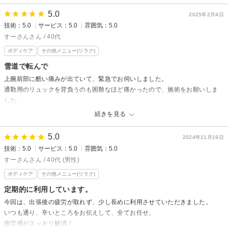
5.0
2025年2月4日
温熱療法院えがおからの返信
技術：5.0
サービス：5.0
雰囲気：5.0
はなもも様
すーさんさん / 40代
この度はご来院いただき、また嬉しい口コミをありがとうございます😊
ボディケア
その他メニュー(リラク)
長時間のデスクワークで
首から腰までかなり張りや凝りが強い状態でしたので
雪道で転んで
効果をすぐに実感していただけたとのこと、大変嬉しく思います。
上腕前部に酷い痛みが出ていて、緊急でお伺いしました。
吸い玉の跡には驚かれたと思いますが
通勤用のリュックを背負うのも困難なほど痛かったので、施術をお願いしま
お身体の状態に合わせて施術させていただきました。
した。
水分補給やストレッチもぜひ続けてみてくださいね♪
あらゆる手技を駆使して施術をしていただいたおかげで、翌々日には痛みも
続きを見る
お仕事柄、お身体への負担が溜まりやすいと思いますので
引いて、腕の動きも相当楽になりました。
つらくなる前のメンテナンスがおすすめです。
リュックも楽々背負えるように。
5.0
2024年11月19日
またお疲れの際は、いつでもお気軽にお越しください😊
非常に助かりました。ありがとうございました！！
技術：5.0
サービス：5.0
雰囲気：5.0
はなもも様のご来院を心よりお待ちしております。
すーさんさん / 40代 (男性)
温熱療法院えがおからの返信
ボディケア
その他メニュー(リラク)
すーさん様
定期的に利用しています。
ご来店&口コミありがとうございます！
今回は、出張後の疲労が取れず、少し長めに利用させていただきました。
リュックが背負えるようになって良かったですね♪
いつも通り、辛いところをお伝えして、全てお任せ。
ストレッチしてあげてくださいね^^
疲労感がスッキリ解消！