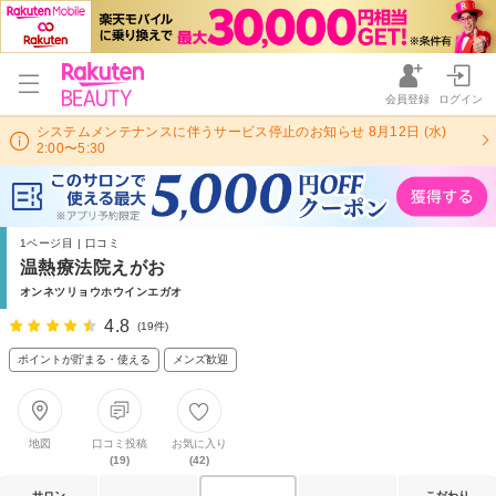
会員登録
ログイン
システムメンテナンスに伴うサービス停止のお知らせ 8月12日 (水)
2:00〜5:30
1ページ目 | 口コミ
温熱療法院えがお
オンネツリョウホウインエガオ
4.8
(19件)
ポイントが貯まる・使える
メンズ歓迎
地図
口コミ投稿
お気に入り
(19)
(42)
サロン
こだわり