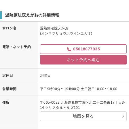
温熱療法院えがおからの返信
すーさんサマ
温熱療法院えがおの詳細情報
クチコミ&ご来店ありがとうございます♪
疲労感もとれる様に
サロン名
温熱療法院えがお
次は致しますね^o^
(オンネツリョウホウインエガオ)
また、解消しにいらしてくださいね☆
電話・ネット予約
05018677935
ネット予約へ進む
定休日
水曜日
営業時間
平日9時00分〜19時00分 土日祝日10:00〜18:00
住所
〒065-0022 北海道札幌市東区北二十二条東17丁目3-
14 クリスタルヒルズ101
地図を見る