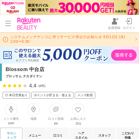
会員登録
ログイン
システムメンテナンスに伴うサービス停止のお知らせ 8月12日 (水)
2:00〜5:30
Blossom 中台店
ブロッサム ナカダイテン
4.4
(4件)
◎ 本日空席あり
ポイントが貯まる・使える
メンズ歓迎
メンズ優先
地図
口コミ投稿
お気に入り
OFF
(4)
(11)
サロン
ヘア
こだわり
メニュー
口コミ
スタッフ
トップ
スタイル
特集