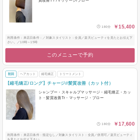
質改善Tｒ/マッサージ/ブロー
￥15,400
180分
利用条件：来店日条件：／対象スタイリスト：全員／楽天ビューティを見たとお伝え下
さい。／10時～15時
このメニューで予約
初回
ヘアカット
縮毛矯正
トリートメント
【縮毛矯正/ロング】チャージ//髪質改善（カット付）
シャンプー・スキャルプマッサージ・縮毛矯正・カッ
ト・髪質改善Tr・マッサージ・ブロー
￥17,600
180分
利用条件：来店日条件：指定なし／対象スタイリスト：全員／併用可／楽天ビューティ
を見たとお伝え下さい。