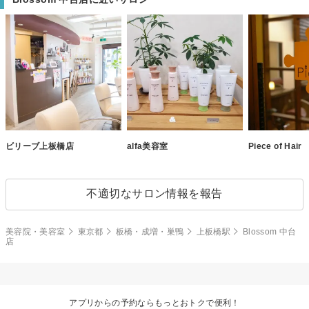
ビリーブ上板橋店
alfa美容室
Piece of Hair
不適切なサロン情報を報告
美容院・美容室
東京都
板橋・成増・巣鴨
上板橋駅
Blossom 中台
店
アプリからの予約ならもっとおトクで便利！