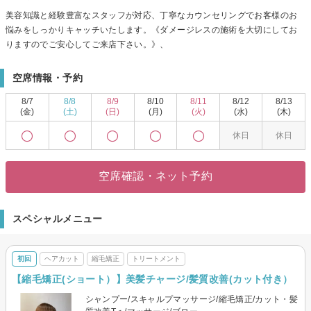
美容知識と経験豊富なスタッフが対応、丁寧なカウンセリングでお客様のお
悩みをしっかりキャッチいたします。《ダメージレスの施術を大切にしてお
りますのでご安心してご来店下さい。》、
空席情報・予約
8/7
8/8
8/9
8/10
8/11
8/12
8/13
(金)
(土)
(日)
(月)
(火)
(水)
(木)
休日
休日
空席確認・ネット予約
スペシャルメニュー
初回
ヘアカット
縮毛矯正
トリートメント
【縮毛矯正(ショート）】美髪チャージ/髪質改善(カット付き）
シャンプー/スキャルプマッサージ/縮毛矯正/カット・髪