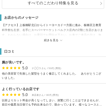
すべてのこだわり特集を見る
お店からのメッセージ
【アクセス】上板橋駅北口からイトーヨーカドー方面に進み、板橋区立教育
科学館を左折、右手にスーパーマーケットベルクス店内の2階に当店がありま
す。わからない場合は、お電話でお問合せ下さい。お車でご来店の方は、無
料の大型駐車（50台）までご利用可です。
続きを見る
口コミ
腕が良いです。
5.0
ナ◯◯ラさん / 50代 (男性)
他の美容室で失敗した髪型をうまく修正してくれました。 ありがとうござ
いました。
よく行っているお店です
5.0
来店者さん / 30代 (男性)
以前よりカット料金が高くなってしまい、頻繁に行くことはできませんが、
前日や最悪当日朝でも予約出来るので、助かっています。 様々なコースと併