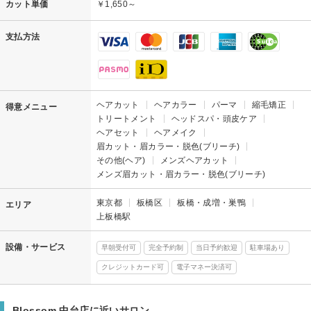
カット単価
￥1,650～
支払方法
ヘアカット
ヘアカラー
パーマ
縮毛矯正
得意メニュー
トリートメント
ヘッドスパ・頭皮ケア
ヘアセット
ヘアメイク
眉カット・眉カラー・脱色(ブリーチ)
その他(ヘア)
メンズヘアカット
メンズ眉カット・眉カラー・脱色(ブリーチ)
東京都
板橋区
板橋・成増・巣鴨
エリア
上板橋駅
設備・サービス
早朝受付可
完全予約制
当日予約歓迎
駐車場あり
クレジットカード可
電子マネー決済可
Blossom 中台店に近いサロン