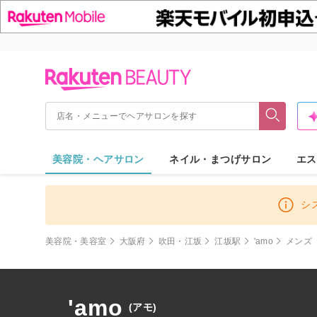
美容院・ヘアサロン
ネイル・まつげサロン
エス
シ
美容院・美容室
大阪府
吹田・江坂
江坂駅
'amo
メンズ
'amo
(アモ)