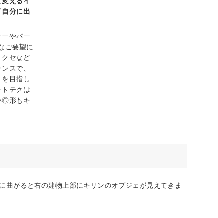
と変えるイ
イ自分に出
ラーやパー
なご要望に
・クセなど
ランスで、
トを目指し
ットテクは
い◎形もキ
右に曲がると右の建物上部にキリンのオブジェが見えてきま