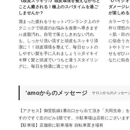
《頭皮スッキリ♪》頭皮環境を整えながらと
《ハイクオ
ことん癒される！極上のスパタイムを過ご
ダメージレ
しませんか？
が楽しめる
溜まった疲れをリセット♪ワンランク上のテ
カラーでう
クニックで頭皮のお悩みを改善へ導きます
作り理想の
♪♪皮脂汚れ、自宅で落としきれない汚れ
＜肌・目の
も、しっかり洗い流すと頭皮もスッキリ清
に似合うカ
潔に！！頭皮環境を整えて、毎日セットの
トやトリー
しやすい髪を手に入れましょう☆彡イキイ
せもぜひ♪
キ輝く髪と頭皮でいつもと違うスタイリン
なたに似合
グに。毎日を快適に過ごせる♪♪
'amoからのメッセージ
サロンからのメッセー
【アクセス】御堂筋線1番出口から出て頂き「大同生命」
すのですぐ左のビル1階です。※駐車場は店前にございます
【駐車場】店舗前に駐車場有 自転車置き場有