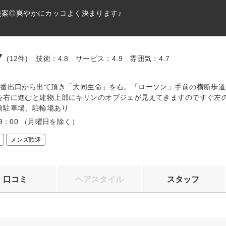
提案◎爽やかにカッコよく決まります♪
7
(12件)
技術：4.8
サービス：4.9
雰囲気：4.7
～
1番出口から出て頂き「大同生命」を右。「ローソン」手前の横断歩道
を右に進むと建物上部にキリンのオブジェが見えてきますのですぐ左の
前駐車場、駐輪場あり
19：00 （月曜日を除く）
メンズ歓迎
口コミ
ヘアスタイル
スタッフ