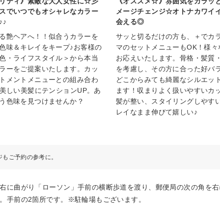
リティ》素敵な大人女性に☆彡
《オススメ☆》雰囲気をガラッ
スでいつでもオシャレなカラー
メージチェンジ☆オトナカワイ
♪♪
会える◎
る艶ヘアへ！！似合うカラーを
サッと切るだけの方も、＋でカ
色味＆キレイをキープ♪お客様の
マのセットメニューもOK！様々
色・ライフスタイル＞から本当
お応えいたします。骨格・髪質
ラーをご提案いたします。カッ
を考慮し、その方に合った好バ
トメントメニューとの組み合わ
どこからみても綺麗なシルエッ
♪美しい美髪にテンションUP。あ
ます！収まりよく扱いやすいカ
う色味を見つけませんか？
髪が整い、スタイリングしやす
レイなまま伸びて嬉しい♪
ジもご予約の参考に。
を右に曲がり「ローソン」手前の横断歩道を渡り、郵便局の次の角を
。手前の2箇所です。※駐輪場もございます。