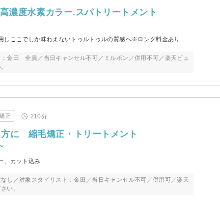
.超高濃度水素カラー.スパトリートメント
用しここでしか味わえないトゥルトゥルの質感へ※ロング料金あり
ト：金田 全員／当日キャンセル不可／ミルボン／併用不可／楽天ビュ
い。
矯正
210分
る方に 縮毛矯正・トリートメント
~
ー、カット込み
定なし／対象スタイリスト：金田／当日キャンセル不可／併用可／楽天
下さい。