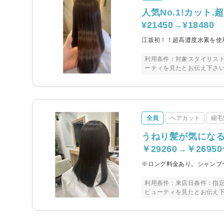
人気No.1!カット
¥21450→¥18480
江坂初！！超高濃度水素を使
利用条件：対象スタイリス
ーティを見たとお伝え下さ
全員
ヘアカット
縮毛
うねり髪が気にな
￥29260→￥26950
※ロング料金あり。シャンプ
利用条件：来店日条件：指
ビューティを見たとお伝え