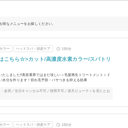
お得なメニューをお探しください。
カラー
ヘッドスパ・頭皮ケア
150分
はこちら☆>カット/高濃度水素カラー/スパトリ
いたしました!!美容業界ではまだ珍しい＜毛髪再生トリートメント＞ド
い水分を作ります！切れ毛予防・パサつきを抑える効果
ト：金田／当日キャンセル不可／併用不可／楽天ビューティを見たとお
カラー
ヘッドスパ・頭皮ケア
150分