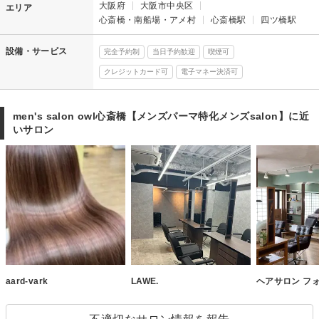
大阪府
大阪市中央区
エリア
心斎橋・南船場・アメ村
心斎橋駅
四ツ橋駅
設備・サービス
完全予約制
当日予約歓迎
喫煙可
クレジットカード可
電子マネー決済可
men's salon owl心斎橋【メンズパーマ特化メンズsalon】に近
いサロン
aard‐vark
LAWE.
ヘアサロン フ