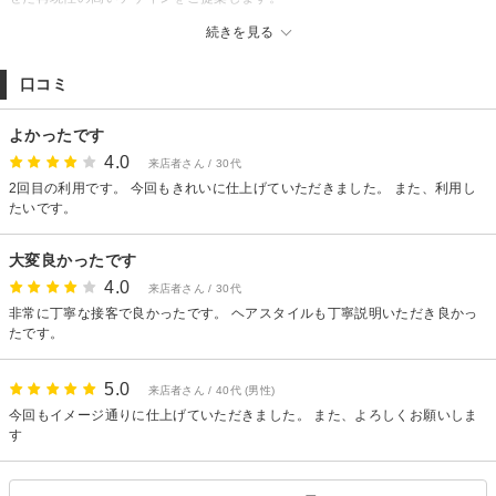
パーマ初心者の方や、なんとなくイメチェンしたい方でも安心して任せられ
続きを見る
るように、丁寧なカウンセリングを心がけています。「セットが苦手」「直
毛で動きが出ない」などのお悩みもお任せください。
口コミ
落ち着いた空間で周りを気にせず過ごせるので、サロンが苦手な男性にも好
評です。あなたのライフスタイルに合う“ちょうどいいカッコよさ”を一緒に作
よかったです
ります。
【メンズパーマ/メンズカット/メンズサロン/ヘッドスパ】
4.0
来店者さん / 30代
2回目の利用です。 今回もきれいに仕上げていただきました。 また、利用し
たいです。
大変良かったです
4.0
来店者さん / 30代
非常に丁寧な接客で良かったです。 ヘアスタイルも丁寧説明いただき良かっ
たです。
5.0
来店者さん / 40代 (男性)
今回もイメージ通りに仕上げていただきました。 また、よろしくお願いしま
す