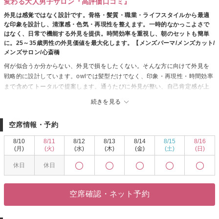
変わる大人男子サロン『高評価口コミ』
外見は感覚ではなく設計です。骨格・髪質・職業・ライフスタイルから最適
な印象を設計し、清潔感・色気・再現性を整えます。一時的なかっこよさで
はなく、日常で機能する外見を提供。時間効率を重視し、朝のセットも簡単
に。25～35歳男性の外見価値を最大化します。【メンズパーマ/メンズカット/
メンズサロン/心斎橋
何が似合うか分からない、外見で損をしたくない。そんな方に向けて外見を
戦略的に設計しています。owlでは髪型だけでなく、印象・再現性・時間効率
まで含めてトータルで提案します。通うたびに外見が整い、自己肯定感が上
がる状態を作ることが目的です。まずは一度ご相談ください。【メンズカッ
続きを見る
ト/メンズパーマ/メンズサロン/センターパート/スパイキーショート/ニュアン
スパーマ心斎橋】
空席情報・予約
8/10
8/11
8/12
8/13
8/14
8/15
8/16
(月)
(火)
(水)
(木)
(金)
(土)
(日)
休日
休日
空席確認・ネット予約