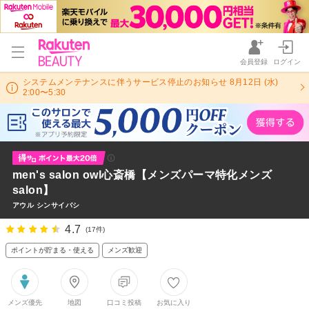
会員登録
ログイン
システムメンテナンスに伴うサービス停止のお知らせ 8月12日 (水)
2:00〜5:30
men's salon owl心斎橋【メンズパーマ特化メンズ
salon】
アウル シンサイバシ
4.7
(17件)
ポイントが貯まる・使える
メンズ歓迎
メンズ優先
地図
口コミ投稿
お気に入り