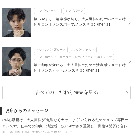
メンズヘアカット
メンズパーマ
扱いやすく、清潔感が続く。大人男性のためのパーマ特
化サロン【メンズパーマ/メンズサロン/men's】
ヘッドスパ・頭皮ケア
メンズヘアカット
メンズ眉カット・眉カラー・脱色(ブリーチ)・眉エクステ
第一印象が変わる。大人男性のための清潔感ショート特
化【メンズカット/メンズサロン/men's】
すべてのこだわり特集を見る
お店からのメッセージ
owl心斎橋は、大人男性が“無理なくカッコよく”いられるためのメンズ専門サ
ロンです。仕事での印象・清潔感・扱いやすさを重視し、骨格や髪質に合わ
せた再現性の高いデザインをご提案します。