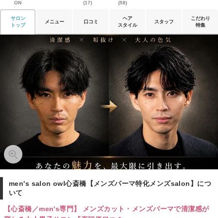
ON
(17)
(58)
サロン
ヘア
こだわり
メニュー
口コミ
スタッフ
トップ
スタイル
特集
men's salon owl心斎橋【メンズパーマ特化メンズsalon】につ
いて
【心斎橋／men's専門】 メンズカット・メンズパーマで清潔感が