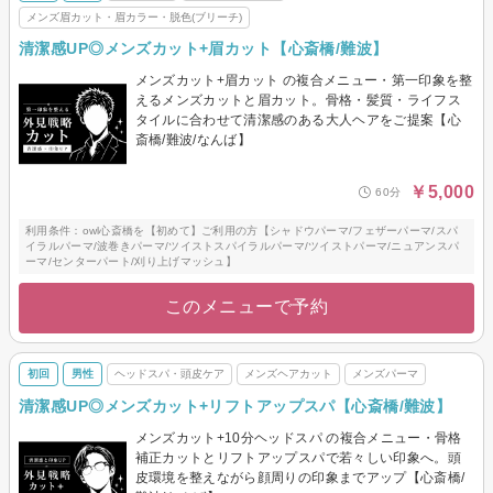
メンズ眉カット・眉カラー・脱色(ブリーチ)
清潔感UP◎メンズカット+眉カット【心斎橋/難波】
メンズカット+眉カット の複合メニュー・第一印象を整
えるメンズカットと眉カット。骨格・髪質・ライフス
タイルに合わせて清潔感のある大人ヘアをご提案【心
斎橋/難波/なんば】
￥5,000
60分
利用条件：owl心斎橋を【初めて】ご利用の方【シャドウパーマ/フェザーパーマ/スパ
イラルパーマ/波巻きパーマ/ツイストスパイラルパーマ/ツイストパーマ/ニュアンスパ
ーマ/センターパート/刈り上げマッシュ】
このメニューで予約
初回
男性
ヘッドスパ・頭皮ケア
メンズヘアカット
メンズパーマ
清潔感UP◎メンズカット+リフトアップスパ【心斎橋/難波】
メンズカット+10分ヘッドスパ の複合メニュー・骨格
補正カットとリフトアップスパで若々しい印象へ。頭
皮環境を整えながら顔周りの印象までアップ【心斎橋/