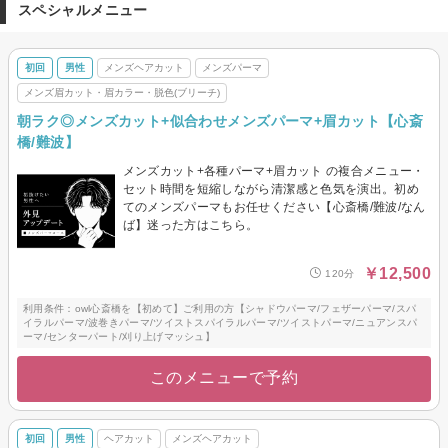
スペシャルメニュー
初回
男性
メンズヘアカット
メンズパーマ
メンズ眉カット・眉カラー・脱色(ブリーチ)
朝ラク◎メンズカット+似合わせメンズパーマ+眉カット【心斎
橋/難波】
メンズカット+各種パーマ+眉カット の複合メニュー・
セット時間を短縮しながら清潔感と色気を演出。初め
てのメンズパーマもお任せください【心斎橋/難波/なん
ば】迷った方はこちら。
￥12,500
120分
利用条件：owl心斎橋を【初めて】ご利用の方【シャドウパーマ/フェザーパーマ/スパ
イラルパーマ/波巻きパーマ/ツイストスパイラルパーマ/ツイストパーマ/ニュアンスパ
ーマ/センターパート/刈り上げマッシュ】
このメニューで予約
初回
男性
ヘアカット
メンズヘアカット