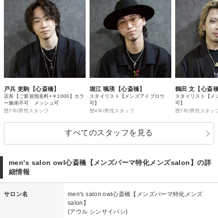
戸兵 吏駒【心斎橋】
堀江 颯瑛【心斎橋】
鶴田 文【心斎
店長【ご新規指名料+￥1000】カラ
スタイリスト【メンズアイブロウ
スタイリスト【メ
ー施術不可 メッシュ可
可】
可】
歴7年/男性スタッフ
歴4年/男性スタッフ
歴7年/男性スタッ
すべてのスタッフを見る
men's salon owl心斎橋【メンズパーマ特化メンズsalon】の詳
細情報
サロン名
men's salon owl心斎橋【メンズパーマ特化メンズ
salon】
(アウル シンサイバシ)