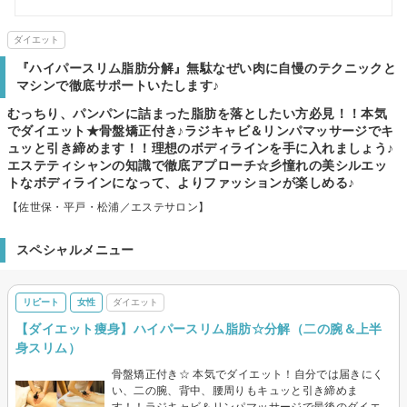
ダイエット
『ハイパースリム脂肪分解』無駄なぜい肉に自慢のテクニックと
マシンで徹底サポートいたします♪
むっちり、パンパンに詰まった脂肪を落としたい方必見！！本気
でダイエット★骨盤矯正付き♪ラジキャビ＆リンパマッサージでキ
ュッと引き締めます！！理想のボディラインを手に入れましょう♪
エステティシャンの知識で徹底アプローチ☆彡憧れの美シルエッ
トなボディラインになって、よりファッションが楽しめる♪
【佐世保・平戸・松浦／エステサロン】
スペシャルメニュー
リピート
女性
ダイエット
【ダイエット痩身】ハイパースリム脂肪☆分解（二の腕＆上半
身スリム）
骨盤矯正付き☆ 本気でダイエット！自分では届きにく
い、二の腕、背中、腰周りもキュッと引き締めま
す！！ラジキャビ＆リンパマッサージで最後のダイエ