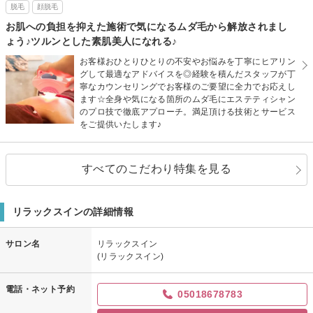
脱毛
顔脱毛
お肌への負担を抑えた施術で気になるムダ毛から解放されまし
ょう♪ツルンとした素肌美人になれる♪
お客様おひとりひとりの不安やお悩みを丁寧にヒアリン
グして最適なアドバイスを◎経験を積んだスタッフが丁
寧なカウンセリングでお客様のご要望に全力でお応えし
ます☆全身や気になる箇所のムダ毛にエステティシャン
のプロ技で徹底アプローチ。満足頂ける技術とサービス
をご提供いたします♪
すべてのこだわり特集を見る
リラックスインの詳細情報
サロン名
リラックスイン
(リラックスイン)
電話・ネット予約
05018678783