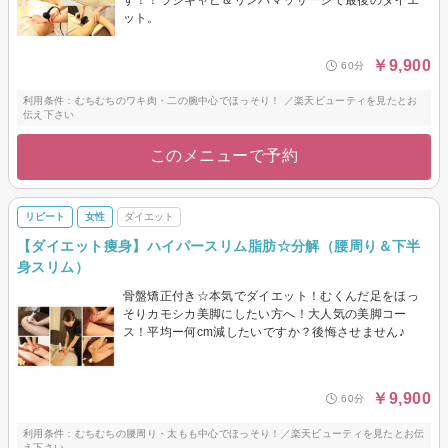
ット。
￥9,900
60分
利用条件：むちむちのワキ肉・二の腕中心でほっそり！ ／楽天ビューティを見たとお
伝え下さい
このメニューで予約
リピート
女性
ダイエット
【ダイエット痩身】ハイパースリム脂肪☆分解（腰周り＆下半
身スリム）
骨盤矯正付き☆本気でダイエット！むくんだ足をほっ
そりカモシカ美脚にしたい方へ！大人気の美脚コー
ス！平均ー何cm減したいですか？後悔させません♪
￥9,900
60分
利用条件：むちむちの腰周り・太もも中心でほっそり！／楽天ビューティを見たとお伝
え下さい