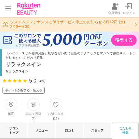
会員登録
ログイン
システムメンテナンスに伴うサービス停止のお知らせ 8月12日 (水)
2:00〜5:30
『ハイパースリム脂肪分解』無駄なぜい肉に自慢のテクニックとマシンで徹底サポートい
たします♪ | こだわり特集
リラックスイン
リラックスイン
5.0
(4件)
ポイントが貯まる・使える
地図
口コミ投稿
お気に入り
(4)
(13)
サロン
こだわり
メニュー
口コミ
スタッフ
トップ
特集