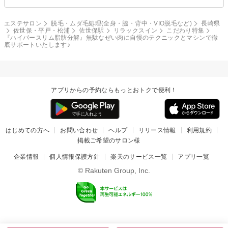
エステサロン
脱毛・ムダ毛処理(全身・脇・背中・VIO脱毛など)
長崎県
佐世保・平戸・松浦
佐世保駅
リラックスイン
こだわり特集
『ハイパースリム脂肪分解』無駄なぜい肉に自慢のテクニックとマシンで徹
底サポートいたします♪
アプリからの予約ならもっとおトクで便利！
はじめての方へ
お問い合わせ
ヘルプ
リリース情報
利用規約
掲載ご希望のサロン様
企業情報
個人情報保護方針
楽天のサービス一覧
アプリ一覧
© Rakuten Group, Inc.