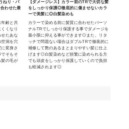
でうねり・パ
【ダメージレス】カラー前のTRで大切な髪
に合わせた最
をしっかり保護◎徹底的に傷ませないカラ
ーで美髪に◎白髪染めも
は年齢と共
カラーで染める前に髪質に合わせたパーソ
にくくなり
ナルTRでしっかり保護する事でダメージを
わせたあな
最小限に抑える事ができます◎また、リタ
の空洞を穴
ッチで問題ない場合はダブルTRで徹底的に
髪に変身さ
補修して艶のあるまとまりやすい髪に仕上
事でそもそ
げます◎白髪染めなど頻繁に染められる方
る髪の毛が
でも頭皮をしっかり保護していくので負担
も軽減されます◎