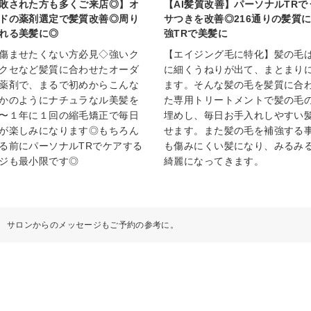
敗された方も多くご来店◎】オ
【AI髪質改善】パーソナルTR
ドの薬剤選定で髪質改善◎周り
サつきを改善◎216通りの髪質
れる美髪に◎
強TRで美髪に
傷ませたくない方必見◇強いク
【エイジング毛に特化】髪の毛
クセなど髪質に合わせたオーダ
に細くうねりが出て、まとまり
薬剤で、まるで初めからこんな
ます。そんな髪の毛を髪質に合
かのようにナチュラなル美髪を
た専用トリートメントで髪の毛
〜１年に１回の縮毛矯正で毎日
埋めし、毎日お手入れしやすい
が楽しみになります◎もちろん
せます。また髪の毛を補強する
る前にパーソナルTRでケアする
も傷みにくい髪になり、みるみ
ジも最小限です◎
綺麗になってきます。
サロンからのメッセージもご予約の参考に。