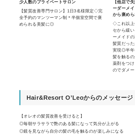
少人数のプライベートサロン
【他店で失
ーダーメイ
【髪質改善専門サロン】1日3名様限定◇完
から褒めら
全予約のマンツーマン制＊半個室空間で褒
◇これ以上
められる美髪に◎
セから緩い
ーメイドの
髪質だった
実現◎半年
髪を触るの
薬剤をつけ
のでダメー
Hair&Resort O’Leoからのメッセージ
【オレオの髪質改善を受けると】
◎毎朝サラサラで艶のある髪になって気分が上がる
◎鏡を見ながら自分の髪の毛を触るのが楽しみになる