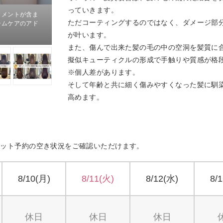
っていきます。
トメントが含ま
ただコーティングするのではなく、ダメージ部
ームケアのアド
が叶います。
また、傷んで出来た髪の毛の中の空洞を髪質に
擬似キューティクルの形成で手触りや質感が格
※個人差があります。
そして年齢と共に細く傷みやすくなった髪に馴染
高めます。
ネット予約の空き状況をご確認いただけます。
8/10(月)
8/11(火)
8/12(水)
8/
休日
休日
休日