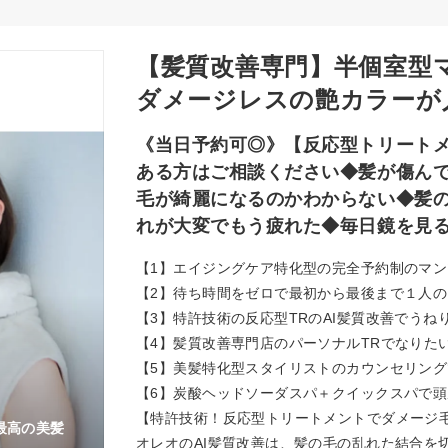
【髪質改善専門】半個室型
ダメージレスの艶カラーが
《当日予約可◎》【反応型トリート
ある方はご相談ください◆髪が傷ん
毛が綺麗になるのかわからない◆髪
れが大変でもう疲れた◆毎日鏡を見る
【1】エイジングケア特化型の完全予約制のマ
【2】待ち時間をゼロで最初から最後まで１人
【3】特許技術の反応型TRのAI髪質改善でうね
【4】髪質改善専門店のパーソナルTRでなりた
【5】美髪特化型スタイリストのカウンセリン
【6】炭酸ヘッドソーダスパ＋クイックスパで
【特許技術！反応型トリートメントでダメージ
最高の美髪
オレオのAI髪質改善は、髪の毛の乱れた結合を