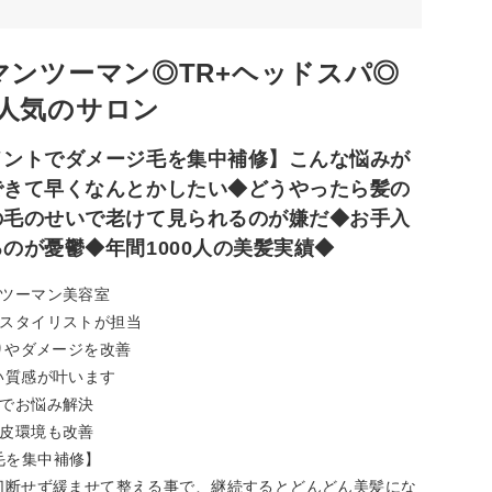
マンツーマン◎TR+ヘッドスパ◎
人気のサロン
メントでダメージ毛を集中補修】こんな悩みが
できて早くなんとかしたい◆どうやったら髪の
の毛のせいで老けて見られるのが嫌だ◆お手入
のが憂鬱◆年間1000人の美髪実績◆
ンツーマン美容室
のスタイリストが担当
りやダメージを改善
い質感が叶います
グでお悩み解決
頭皮環境も改善
毛を集中補修】
切断せず緩ませて整える事で、継続するとどんどん美髪にな