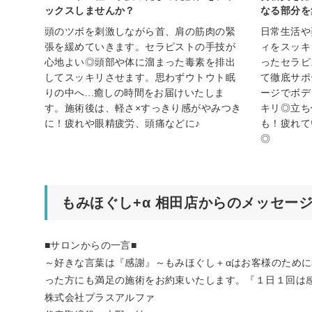
ックスしませんか？
なる部分を
頭のツボを刺激しながら首、肩の筋肉の緊
日常生活や
張を緩めていきます。セラピストの手技が
ィをスッキ
心地よい◎頭部や体に溜まった毒素を排出
ったセラピ
してスッキリさせます。思わずウトウト眠
て徹底サポ
りの中へ...癒しの時間をお届けいたしま
ージでボデ
す。施術後は、軽さ×すっきり感がやみつき
キリ◎立ち
に！疲れや眼精疲労、頭痛などに♪
も！疲れて
◎
もみほぐし+α 相田店からのメッセー
■サロンからの一言■
～好きな言葉は『感謝』～もみほぐし＋αはお客様のため
った方にも満足の施術をお約束いたします。『１日１回は
株式会社プラスアルファ