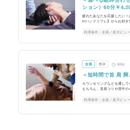
ション）60分￥4,2
疲れたあなたを応援したい！ほ
orハンドリフレ】からお好き
利用条件：全員／楽天ビュ
全員
整体
60分
＜短時間で首 肩 脚
カウンセリングなどを通して
もちろん、首肩コリや背中の
利用条件：全員／楽天ビュ