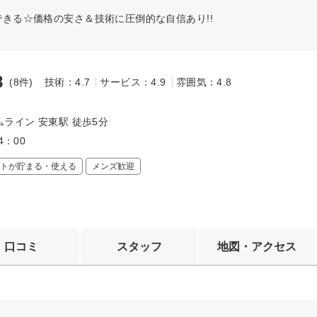
そできる☆価格の安さ＆技術に圧倒的な自信あり!!
8
(8件)
技術：4.7
サービス：4.9
雰囲気：4.8
～
ライン 安東駅 徒歩5分
4：00
トが貯まる・使える
メンズ歓迎
口コミ
スタッフ
地図・アクセス