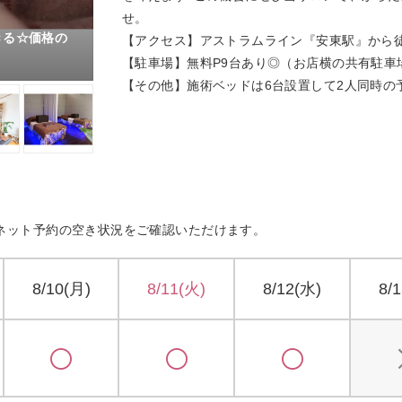
せ。
きる☆価格の
【アクセス】アストラムライン『安東駅』から徒
【駐車場】無料P9台あり◎（お店横の共有駐車
【その他】施術ベッドは6台設置して2人同時の
ネット予約の空き状況をご確認いただけます。
8/10(月)
8/11(火)
8/12(水)
8/