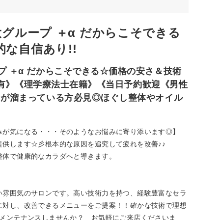
大グループ ＋α だからこそできる
な自信あり!!
プ ＋α だからこそできる☆価格の安さ＆技術
無料P有》《理学療法士在籍》《当日予約歓迎《男性
レスが溜まっている方必見◎ほぐし整体やオイル
みが気になる・・・そのようなお悩みに寄り添います◎】
供します☆彡根本的な原因を追究して疲れを改善♪♪
整体で健康的なカラダへと導きます。
雰囲気のサロンです。高い技術力を持つ、経験豊富なセラ
に対し、改善できるメニューをご提案！！確かな技術で理想
だメンテナンスしませんか？ お気軽にご来店くださいま