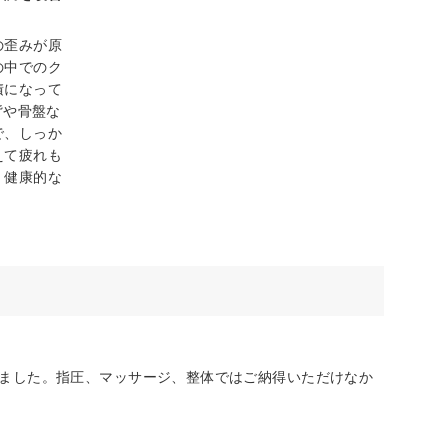
の歪みが原
の中でのク
積になって
背や骨盤な
で、しっか
えて疲れも
、健康的な
しました。指圧、マッサージ、整体ではご納得いただけなか