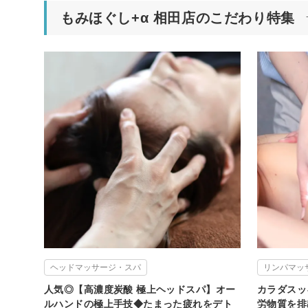
もみほぐし+α 相田店のこだわり特集
ヘッドマッサージ・スパ
リンパマッ
人気◎【高濃度炭酸 極上ヘッドスパ】オー
カラダスッ
ルハンドの極上手技◆たまった疲れをデト
労物質を排