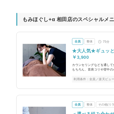
もみほぐし+α 相田店のスペシャルメ
全員
整体
75分
★大人気★ギュッと
￥3,900
カウンセリングなどを通して
もちろん、首肩コリや背中の
利用条件：全員／楽天ビュ
全員
整体
その他(リラ
＜選べる組み合わ