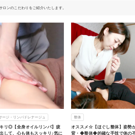
サロンのこだわりをご紹介いたします。
サージ・リンパドレナージュ
整体
キリ◎【全身オイルリンパ】疲
オススメ☆【ほぐし整体】姿勢
出して、心も体もスッキリ♪気に
背・◆整体◆的確な手技で体の