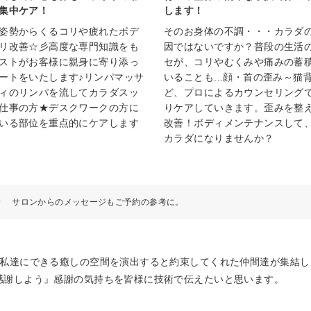
集中ケア！
します！
姿勢からくるコリや疲れたボデ
そのお身体の不調・・・カラダ
リ改善☆彡高度な専門知識をも
因ではないですか？普段の生活
ストがお客様に親身に寄り添っ
セが、コリやむくみや痛みの蓄
ートをいたします♪リンパマッサ
いることも...顔・首の歪み～猫
ィのリンパを流してカラダスッ
ど、プロによるカウンセリング
仕事の方★デスクワークの方に
りケアしていきます。歪みを整
いる部位を重点的にケアします
改善！ボディメンテナンスして
カラダになりませんか？
ジ
サロンからのメッセージもご予約の参考に。
に私達にできる癒しの空間を演出すると約束してくれた仲間達が集結
感謝しよう』感謝の気持ちを皆様に技術で伝えたいと思います。