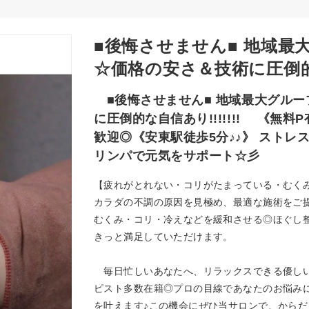
■後悔させません■ 地域最
☆価格の安さ＆技術に圧倒的
■後悔させません■ 地域最大グルー
に圧倒的な自信あり!!!!!!! 《
歓迎◎《安東駅徒歩5分♪♪》 スト
リンパで元気をサポート☆彡
【疲れがとれない・コリがたまっている・むく
カラダの不調の原因を見極め、最適な施術をご提
むくみ・コリ・冷えなどを緩和させる◎ほぐし
きっと満足していただけます。
毎日忙しいあなたへ、リラックスできる優しい
ピスト多数在籍◎プロの目線であなたのお悩み
を叶えます♪この機会にぜひ当サロンで、から