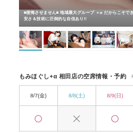
■後悔させません■ 地域最大グループ ＋α だからこそで
安さ＆技術に圧倒的な自信あり!!
もみほぐし+α 相田店の空席情報・予約
8/7(金)
8/8(土)
8/9(日)