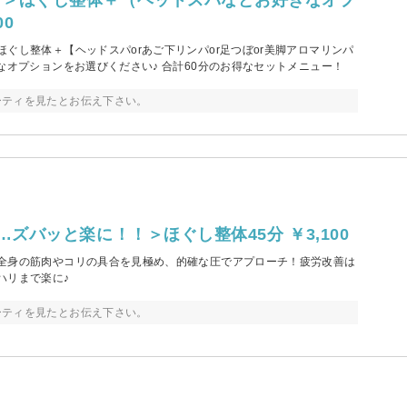
00
ぐし整体＋【ヘッドスパorあご下リンパor足つぼor美脚アロマリンパ
なオプションをお選びください♪ 合計60分のお得なセットメニュー！
ーティを見たとお伝え下さい。
…ズバッと楽に！！＞ほぐし整体45分 ￥3,100
全身の筋肉やコリの具合を見極め、的確な圧でアプローチ！疲労改善は
ハリまで楽に♪
ーティを見たとお伝え下さい。