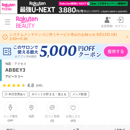
会員登録
ログイン
システムメンテナンスに伴うサービス停止のお知らせ 8月12日 (水)
2:00〜5:30
地図・アクセス
ABBEY3
アビースリー
4.8
(2件)
◎ 本日空席あり
ポイントが貯まる・使える
メンズ歓迎
メンズ優先
地図
口コミ投稿
お気に入り
OFF
(2)
(43)
サロン
ヘア
こだわり