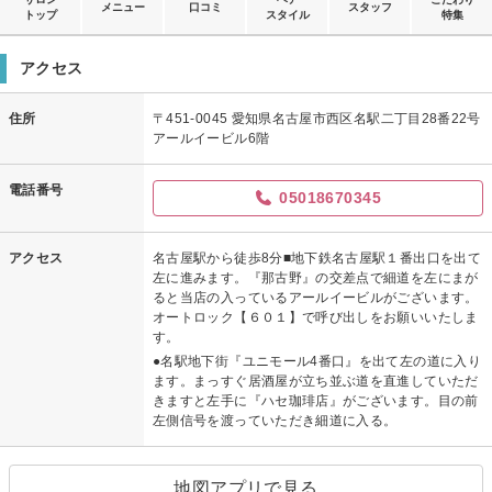
メニュー
口コミ
スタッフ
トップ
スタイル
特集
アクセス
住所
〒451-0045 愛知県名古屋市西区名駅二丁目28番22号
アールイービル6階
電話番号
05018670345
アクセス
名古屋駅から徒歩8分■地下鉄名古屋駅１番出口を出て
左に進みます。『那古野』の交差点で細道を左にまが
ると当店の入っているアールイービルがございます。
オートロック【６０１】で呼び出しをお願いいたしま
す。
●名駅地下街『ユニモール4番口』を出て左の道に入り
ます。まっすぐ居酒屋が立ち並ぶ道を直進していただ
きますと左手に『ハセ珈琲店』がございます。目の前
左側信号を渡っていただき細道に入る。
地図アプリで見る