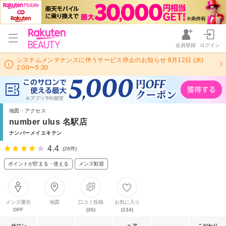
会員登録
ログイン
システムメンテナンスに伴うサービス停止のお知らせ 8月12日 (水)
2:00〜5:30
地図・アクセス
number ulus 名駅店
ナンバーメイエキテン
4.4
(26件)
ポイントが貯まる・使える
メンズ歓迎
メンズ優先
地図
口コミ投稿
お気に入り
OFF
(26)
(134)
サロン
ヘア
こだわり