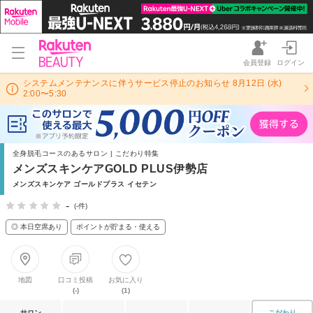
会員登録
ログイン
システムメンテナンスに伴うサービス停止のお知らせ 8月12日 (水)
2:00〜5:30
全身脱毛コースのあるサロン | こだわり特集
メンズスキンケアGOLD PLUS伊勢店
メンズスキンケア ゴールドプラス イセテン
-
(-件)
◎ 本日空席あり
ポイントが貯まる・使える
地図
口コミ投稿
お気に入り
(-)
(1)
サロン
こだわり