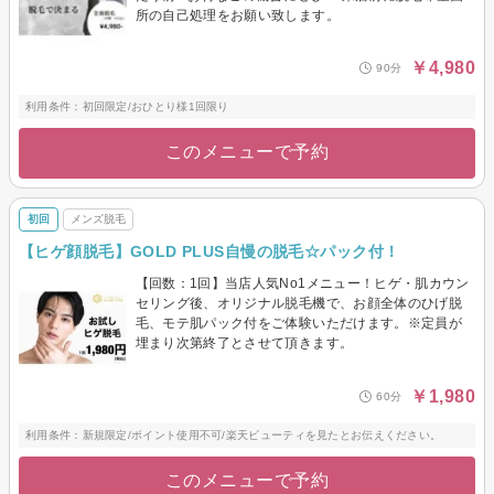
所の自己処理をお願い致します。
￥4,980
90分
利用条件：初回限定/おひとり様1回限り
このメニューで予約
初回
メンズ脱毛
【ヒゲ顔脱毛】GOLD PLUS自慢の脱毛☆パック付！
【回数：1回】当店人気No1メニュー！ヒゲ・肌カウン
セリング後、オリジナル脱毛機で、お顔全体のひげ脱
毛、モテ肌パック付をご体験いただけます。※定員が
埋まり次第終了とさせて頂きます。
￥1,980
60分
利用条件：新規限定/ポイント使用不可/楽天ビューティを見たとお伝えください。
このメニューで予約