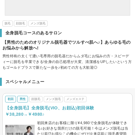
脱毛
顔脱毛
メンズ脱毛
全身脱毛コースのあるサロン
【男性のためのオリジナル脱毛器でツルすべ肌へ♪】あらゆる毛の
お悩みから解放へ!
男性特有の太くて濃い毛専用の脱毛器だからムダ毛にお悩みの方・スピーデ
ィーに脱毛を卒業できる!全身の自己処理が大変、清潔感をUPしたいという方
もゴールドプラスで新たな一歩を♪初めての方も大歓迎◎
スペシャルメニュー
初回
男性
顔脱毛
メンズ脱毛
メンズエステ
【全身脱毛】全身脱毛(VIO、お顔込)初回体験
￥38,280→￥4980♪
初回来店のお客様に限り¥4,980で全身脱毛が体験でき
る♪お好きな箇所だけの脱毛可能！今はメンズ脱毛は当
たり前!?お得なこの機会にぜひ!※来店前に脱毛希望箇