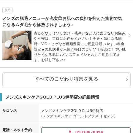
脱毛
メンズの脱毛メニューが充実◎お肌への負担を抑えた施術で気
になるムダ毛から解放されましょう♪
青ヒゲやカミソリ負け・毛深いなど人に言えないお悩み
や不安は、プロにお任せください！全身・気になる箇
所・VIO・ヒゲなど種類豊富にご用意◎通いやすい料金
設定★美肌脱毛が人気☆毎日のヒゲソリも楽に！つい触
りたくなる肌に♪メンズフェイシャルもご用意してま
す。お試し下さい♪
すべてのこだわり特集を見る
メンズスキンケアGOLD PLUS伊勢店の詳細情報
サロン名
メンズスキンケアGOLD PLUS伊勢店
(メンズスキンケア ゴールドプラス イセテン)
電話・ネット予約
05018678994