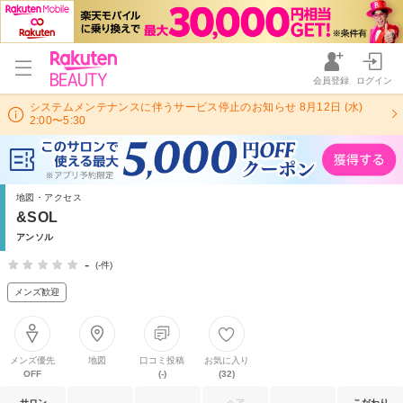
会員登録
ログイン
システムメンテナンスに伴うサービス停止のお知らせ 8月12日 (水)
2:00〜5:30
地図・アクセス
&SOL
アンソル
-
(-件)
メンズ歓迎
メンズ優先
地図
口コミ投稿
お気に入り
OFF
(-)
(32)
サロン
ヘア
こだわり