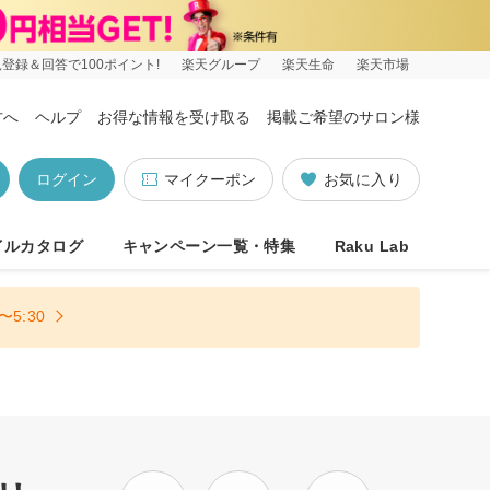
登録＆回答で100ポイント!
楽天グループ
楽天生命
楽天市場
方へ
ヘルプ
お得な情報を受け取る
掲載ご希望のサロン様
ログイン
マイクーポン
お気に入り
イルカタログ
キャンペーン一覧・特集
Raku Lab
5:30