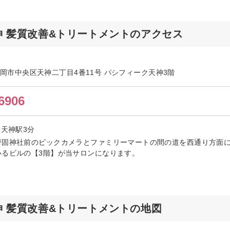
天神 髪質改善&トリートメントのアクセス
岡県福岡市中央区天神二丁目4番11号 パシフィーク天神3階
6906
鉄天神駅3分
警固神社前のビックカメラとファミリーマートの間の道を西通り方面に
いるビルの【3階】が当サロンになります。
天神 髪質改善&トリートメントの地図