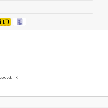
acebook
X