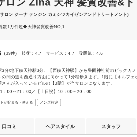
ン Zina 天神 髪質改善&
サロン ジーナ テンジン カミシツカイゼンアンドトリートメント)
コミ総数1万件超◆天神髪質改善NO,1
6
(39件)
技術：4.7
サービス：4.7
雰囲気：4.6
～
駅3分/地下鉄天神駅3分、【西鉄天神駅】から警固神社前のビックカ
トの間の道を西通り方面に向かって1分程歩きます。1階に【キルフェ
屋さんが入っているビルの【3階】が当サロンになります。
1：00～21：00／【土日祝】10：00～20：00
トが貯まる・使える
メンズ歓迎
口コミ
ヘアスタイル
スタッフ