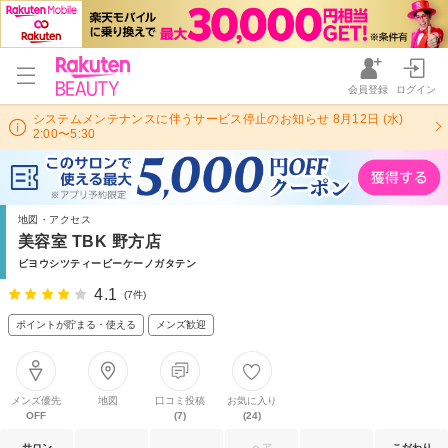
会員登録
ログイン
システムメンテナンスに伴うサービス停止のお知らせ 8月12日 (水)
2:00〜5:30
地図・アクセス
美容室 TBK 野方店
ビヨウシツティービーケーノガタテン
4.1
(7件)
ポイントが貯まる・使える
メンズ歓迎
メンズ優先
地図
口コミ投稿
お気に入り
OFF
(7)
(24)
サロン
ヘア
こだわり