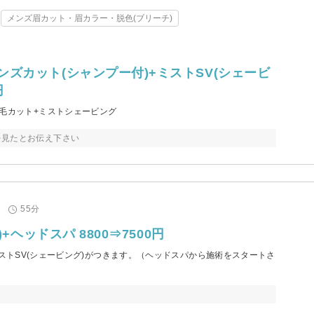
メンズ眉カット・眉カラー・脱色(ブリーチ)
メンズカット(シャンプー付)+ミストSV(シェービ
円
眉毛カット+ミストシェービング
を見たとお伝え下さい
55分
ヘッドスパ 8800⇒7500円
ミストSV(シェービング)がつきます。（ヘッドスパから施術をスタートさ