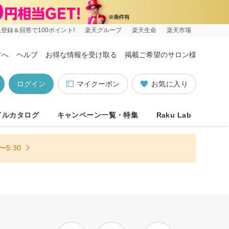
登録＆回答で100ポイント!
楽天グループ
楽天生命
楽天市場
方へ
ヘルプ
お得な情報を受け取る
掲載ご希望のサロン様
ログイン
マイクーポン
お気に入り
イルカタログ
キャンペーン一覧・特集
Raku Lab
5:30