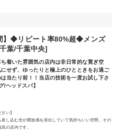
間】◆リピート率80%超◆メンズ
千葉/千葉中央]
落ち着いた雰囲気の店内は非日常的な寛ぎ空
気にせず、ゆったりと極上のひとときをお過ご
のは当たり前！！当店の技術を一度お試し下さ
グ/ヘッドスパ】
ださい】
ら差し込む光が開放感を演出していて気持ちいい空間。その
最高の店内です。