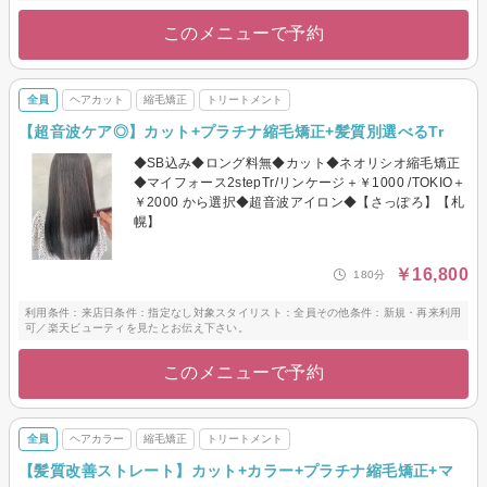
このメニューで予約
全員
ヘアカット
縮毛矯正
トリートメント
【超音波ケア◎】カット+プラチナ縮毛矯正+髪質別選べるTr
◆SB込み◆ロング料無◆カット◆ネオリシオ縮毛矯正
◆マイフォース2stepTr/リンケージ＋￥1000 /TOKIO＋
￥2000 から選択◆超音波アイロン◆【さっぽろ】【札
幌】
￥16,800
180分
利用条件：来店日条件：指定なし対象スタイリスト：全員その他条件：新規・再来利用
可／楽天ビューティを見たとお伝え下さい。
このメニューで予約
全員
ヘアカラー
縮毛矯正
トリートメント
【髪質改善ストレート】カット+カラー+プラチナ縮毛矯正+マ