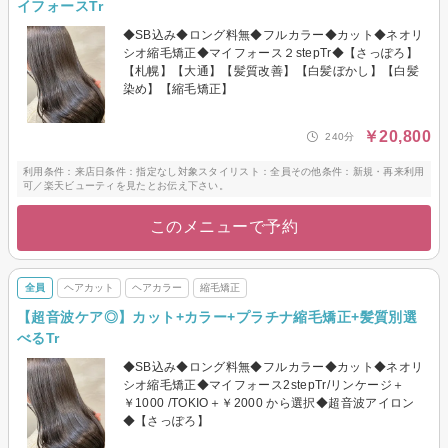
イフォースTr
◆SB込み◆ロング料無◆フルカラー◆カット◆ネオリ
シオ縮毛矯正◆マイフォース２stepTr◆【さっぽろ】
【札幌】【大通】【髪質改善】【白髪ぼかし】【白髪
染め】【縮毛矯正】
￥20,800
240分
利用条件：来店日条件：指定なし対象スタイリスト：全員その他条件：新規・再来利用
可／楽天ビューティを見たとお伝え下さい。
このメニューで予約
全員
ヘアカット
ヘアカラー
縮毛矯正
【超音波ケア◎】カット+カラー+プラチナ縮毛矯正+髪質別選
べるTr
◆SB込み◆ロング料無◆フルカラー◆カット◆ネオリ
シオ縮毛矯正◆マイフォース2stepTr/リンケージ＋
￥1000 /TOKIO＋￥2000 から選択◆超音波アイロン
◆【さっぽろ】