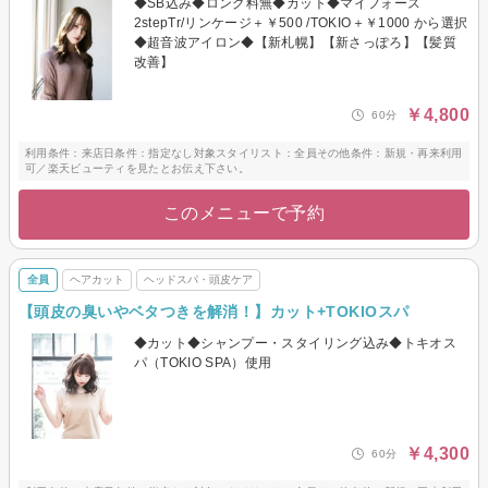
◆SB込み◆ロング料無◆カット◆マイフォース
2stepTr/リンケージ＋￥500 /TOKIO＋￥1000 から選択
◆超音波アイロン◆【新札幌】【新さっぽろ】【髪質
改善】
￥4,800
60分
利用条件：来店日条件：指定なし対象スタイリスト：全員その他条件：新規・再来利用
可／楽天ビューティを見たとお伝え下さい。
このメニューで予約
全員
ヘアカット
ヘッドスパ・頭皮ケア
【頭皮の臭いやベタつきを解消！】カット+TOKIOスパ
◆カット◆シャンプー・スタイリング込み◆トキオス
パ（TOKIO SPA）使用
￥4,300
60分