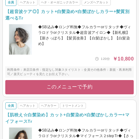
全員
ヘアカット
ヘナ・オーガニックカラー
メンズヘアカット
【超音波ケア◎】カット+白髪染め×白髪ぼかしカラー+髪質別
選べるTr
◆SB込み◆ロング料無◆フルカラーorリタッチ◆ヴィ
ラロドラorクリスタル◆超音波アイロン◆【新札幌】
【新さっぽろ】【髪質改善】【白髪ぼかし】【白髪染
め】
￥10,800
120分
利用条件：来店日条件：指定なし対象スタイリスト：全員その他条件：新規・再来利用
可／楽天ビューティを見たとお伝え下さい。
このメニューで予約
全員
ヘアカット
ヘアカラー
トリートメント
【肌映え☆白髪染め】カット+白髪染め×白髪ぼかしカラー+マ
イフォースTr
◆SB込み◆ロング料無◆フルカラーorリタッチ◆ヴィ
ラロドラorクリスタル◆マイフォース２stepTr◆【さっ