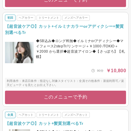
初回
ヘアカラー
トリートメント
メンズヘアカラー
【超音波ケア◎】カット+イルミナカラーorアディクシー+髪質
別選べるTr
◆SB込み◆ロング料無◆イルミナorアディクシー◆マ
イフォース2stepTr/リンケージ＋￥1000 /TOKIO＋
￥2000 から選択◆超音波アイロン◆【さっぽろ】【札
幌】
￥10,800
90分
利用条件：来店日条件：指定なし対象スタイリスト：全員その他条件：新規利用可／楽
天ビューティを見たとお伝え下さい。
このメニューで予約
全員
ヘアカット
トリートメント
メンズヘアカット
【超音波ケア◎】カット+髪質別選べるTr