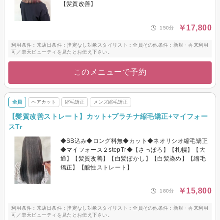
【髪質改善】
￥17,800
150分
利用条件：来店日条件：指定なし対象スタイリスト：全員その他条件：新規・再来利用
可／楽天ビューティを見たとお伝え下さい。
このメニューで予約
全員
ヘアカット
縮毛矯正
メンズ縮毛矯正
【髪質改善ストレート】カット+プラチナ縮毛矯正+マイフォー
スTr
◆SB込み◆ロング料無◆カット◆ネオリシオ縮毛矯正
◆マイフォース２stepTr◆【さっぽろ】【札幌】【大
通】【髪質改善】【白髪ぼかし】【白髪染め】【縮毛
矯正】【酸性ストレート】
￥15,800
180分
利用条件：来店日条件：指定なし対象スタイリスト：全員その他条件：新規・再来利用
可／楽天ビューティを見たとお伝え下さい。