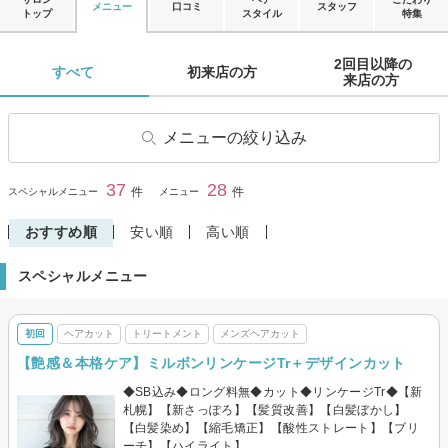
メニュー
口コミ
スタッフ
トップ
スタイル
特集
2回目以降の

すべて 
初来店の方 
来店の方 
メニューの絞り込み
ヘアカット
前髪カット
37
28
閉じる
件
件
スペシャルメニュー
メニュー
ヘアカラー
リタッチカラー
おすすめ順
安い順
高い順
ヘナ・オーガニックカラー
パーマ
スペシャルメニュー
縮毛矯正
トリートメント
ヘッドスパ・頭皮ケア
ヘアセット
初回
ヘアカット
トリートメント
メンズヘアカット
その他(ヘア)
メンズヘアカット
【艶感＆本格ケア】ミルボンリンケージTr＋デザインカット
メンズヘアカラー
メンズパーマ
◆SB込み◆ロング料無◆カット◆リンケージTr◆【新
メンズ縮毛矯正
札幌】【新さっぽろ】【髪質改善】【白髪ぼかし】
【白髪染め】【縮毛矯正】【酸性ストレート】【ブリ
ーチ】【ハイライト】