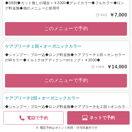
◆SB別◆カット無しの場合＋￥2000◆グレイカラー◆フルカラー◆ロン
グ料金無◆他のメニューと併用可
￥7,000
90分
このメニューで予約
ケアブリーチ１回＋オーガニックカラー
◆シャンプー・ブロー込◆ロング料金無◆ケアブリーチ１回＋オンカラー
のWカラー◆イルミナorアディクシーorエノグ＋￥2000◆
￥14,000
150分
このメニューで予約
ケアブリーチ2回＋オーガニックカラー
◆シャンプー・ブロー込◆ロング料金無◆ケアブリーチを２回＋オンカラ
ーのトリプルカラー◆イルミナorアディクシーorエノグ＋￥2000◆
ネットで予約
電話で予約
￥20,000
210分
電話予約はポイント利用・付与対象外です