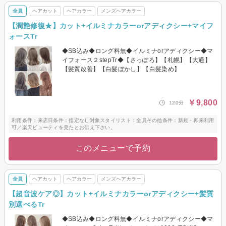
全員
ヘアカット
ヘアカラー
メンズヘアカラー
【潤艶修復★】カット+イルミナカラーorアディクシー+マイフ
ォースTr
◆SB込み◆ロング料無◆イルミナorアディクシー◆マ
イフォース２stepTr◆【さっぽろ】【札幌】【大通】
【髪質改善】【白髪ぼかし】【白髪染め】
￥9,800
120分
利用条件：来店日条件：指定なし対象スタイリスト：全員その他条件：新規・再来利用
可／楽天ビューティを見たとお伝え下さい。
このメニューで予約
全員
ヘアカット
ヘアカラー
メンズヘアカラー
【超音波ケア◎】カット+イルミナカラーorアディクシー+髪質
別選べるTr
◆SB込み◆ロング料無◆イルミナorアディクシー◆マ