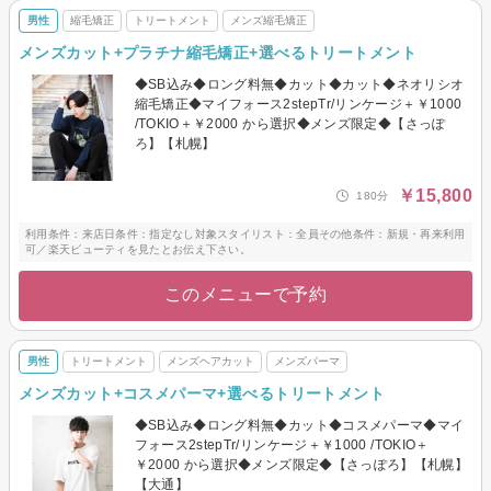
男性
縮毛矯正
トリートメント
メンズ縮毛矯正
メンズカット+プラチナ縮毛矯正+選べるトリートメント
◆SB込み◆ロング料無◆カット◆カット◆ネオリシオ
縮毛矯正◆マイフォース2stepTr/リンケージ＋￥1000
/TOKIO＋￥2000 から選択◆メンズ限定◆【さっぽ
ろ】【札幌】
￥15,800
180分
利用条件：来店日条件：指定なし対象スタイリスト：全員その他条件：新規・再来利用
可／楽天ビューティを見たとお伝え下さい。
このメニューで予約
男性
トリートメント
メンズヘアカット
メンズパーマ
メンズカット+コスメパーマ+選べるトリートメント
◆SB込み◆ロング料無◆カット◆コスメパーマ◆マイ
フォース2stepTr/リンケージ＋￥1000 /TOKIO＋
￥2000 から選択◆メンズ限定◆【さっぽろ】【札幌】
【大通】