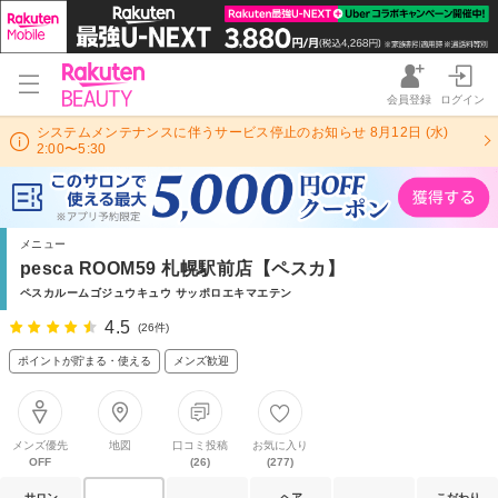
会員登録
ログイン
システムメンテナンスに伴うサービス停止のお知らせ 8月12日 (水)
2:00〜5:30
メニュー
pesca ROOM59 札幌駅前店【ペスカ】
ペスカルームゴジュウキュウ サッポロエキマエテン
4.5
(26件)
ポイントが貯まる・使える
メンズ歓迎
メンズ優先
地図
口コミ投稿
お気に入り
OFF
(26)
(277)
サロン
ヘア
こだわり