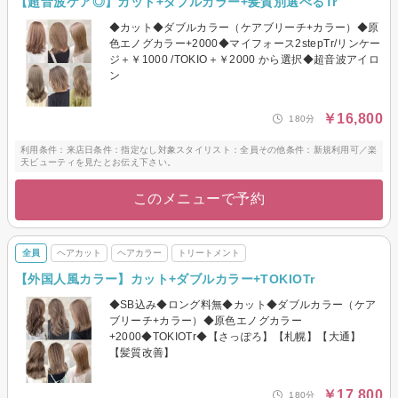
【超音波ケア◎】カット+ダブルカラー+髪質別選べるTr
◆カット◆ダブルカラー（ケアブリーチ+カラー）◆原
色エノグカラー+2000◆マイフォース2stepTr/リンケー
ジ＋￥1000 /TOKIO＋￥2000 から選択◆超音波アイロ
ン
￥16,800
180分
利用条件：来店日条件：指定なし対象スタイリスト：全員その他条件：新規利用可／楽
天ビューティを見たとお伝え下さい。
このメニューで予約
全員
ヘアカット
ヘアカラー
トリートメント
【外国人風カラー】カット+ダブルカラー+TOKIOTr
◆SB込み◆ロング料無◆カット◆ダブルカラー（ケア
ブリーチ+カラー）◆原色エノグカラー
+2000◆TOKIOTr◆【さっぽろ】【札幌】【大通】
【髪質改善】
￥17,800
180分