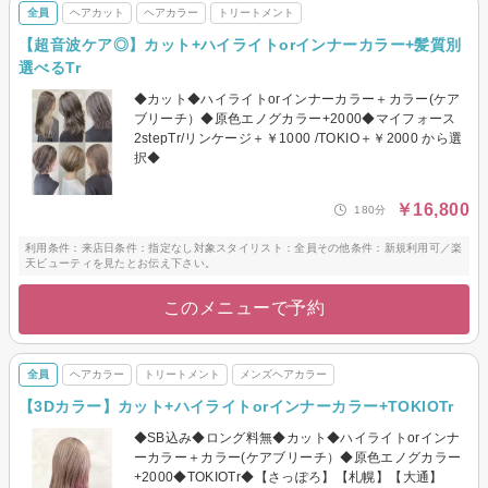
全員
ヘアカット
ヘアカラー
トリートメント
【超音波ケア◎】カット+ハイライトorインナーカラー+髪質別
選べるTr
◆カット◆ハイライトorインナーカラー＋カラー(ケア
ブリーチ）◆原色エノグカラー+2000◆マイフォース
2stepTr/リンケージ＋￥1000 /TOKIO＋￥2000 から選
択◆
￥16,800
180分
利用条件：来店日条件：指定なし対象スタイリスト：全員その他条件：新規利用可／楽
天ビューティを見たとお伝え下さい。
このメニューで予約
全員
ヘアカラー
トリートメント
メンズヘアカラー
【3Dカラー】カット+ハイライトorインナーカラー+TOKIOTr
◆SB込み◆ロング料無◆カット◆ハイライトorインナ
ーカラー＋カラー(ケアブリーチ）◆原色エノグカラー
+2000◆TOKIOTr◆【さっぽろ】【札幌】【大通】