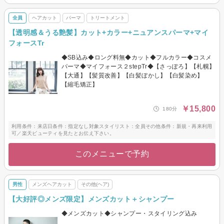
全員
ヘアカット
パーマ
トリートメント
【透明感＆うる艶髪】カット+カラー+ニュアンスパーマ+マイ
フォースTr
◆SB込み◆ロング料無◆カット◆フルカラー◆コスメ
パーマ◆マイフォース２stepTr◆【さっぽろ】【札幌】
【大通】【髪質改善】【白髪ぼかし】【白髪染め】
【縮毛矯正】
￥15,800
180分
利用条件：来店日条件：指定なし対象スタイリスト：全員その他条件：新規・再来利用
可／楽天ビューティを見たとお伝え下さい。
このメニューで予約
男性
メンズヘアカット
その他(ヘア)
【大好評◎メンズ限定】メンズカット＋シャンプー
◆メンズカット◆シャンプー・スタイリング込み