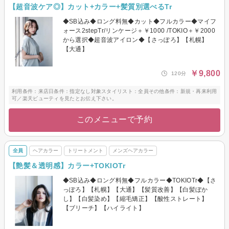
【超音波ケア◎】カット+カラー+髪質別選べるTr
◆SB込み◆ロング料無◆カット◆フルカラー◆マイフ
ォース2stepTr/リンケージ＋￥1000 /TOKIO＋￥2000
から選択◆超音波アイロン◆【さっぽろ】【札幌】
【大通】
￥9,800
120分
利用条件：来店日条件：指定なし対象スタイリスト：全員その他条件：新規・再来利用
可／楽天ビューティを見たとお伝え下さい。
このメニューで予約
全員
ヘアカラー
トリートメント
メンズヘアカラー
【艶髪＆透明感】カラー+TOKIOTr
◆SB込み◆ロング料無◆フルカラー◆TOKIOTr◆【さ
っぽろ】【札幌】【大通】【髪質改善】【白髪ぼか
し】【白髪染め】【縮毛矯正】【酸性ストレート】
【ブリーチ】【ハイライト】