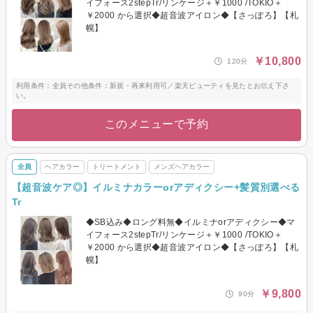
イフォース2stepTr/リンケージ＋￥1000 /TOKIO＋
￥2000 から選択◆超音波アイロン◆【さっぽろ】【札
幌】
￥10,800
120分
利用条件：全員その他条件：新規・再来利用可／楽天ビューティを見たとお伝え下さ
い。
このメニューで予約
全員
ヘアカラー
トリートメント
メンズヘアカラー
【超音波ケア◎】イルミナカラーorアディクシー+髪質別選べる
Tr
◆SB込み◆ロング料無◆イルミナorアディクシー◆マ
イフォース2stepTr/リンケージ＋￥1000 /TOKIO＋
￥2000 から選択◆超音波アイロン◆【さっぽろ】【札
幌】
￥9,800
90分