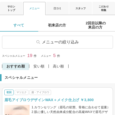
サロン
こだわり
メニュー
口コミ
スタッフ
トップ
特集
2回目以降の

すべて 
初来店の方 
来店の方 
メニューの絞り込み
マツエク
眉・アイブロウ
19
5
閉じる
件
件
スペシャルメニュー
メニュー
おすすめ順
安い順
高い順
スペシャルメニュー
初回
マツエク
眉・アイブロウ
眉毛アイブロウデザインWAX＋メイク仕上げ ￥3,800
1.カウンセリング（眉毛の状態、骨格に合わせて提案）
2.肌に優しい天然由来成分配合の高級WAXで眉毛デザ