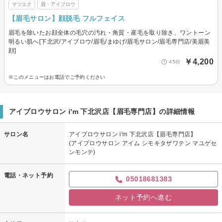
マツエク
眉・アイブロウ
【眉毛サロン】顔脱毛 フルフェイス
眉毛を除いたお顔全体の毛穴の汚れ・角質・産毛を取り除き、ワントーン
明るい肌へ[下北沢/アイブロウ/眉毛/まゆげ/眉毛サロン/眉毛専門店/美眉美
顔]
￥4,200
45分
※このメニューはお電話でご予約ください
アイブロウサロン i'm 下北沢店【眉毛専門店】の詳細情報
サロン名
アイブロウサロン i'm 下北沢店【眉毛専門店】
(アイブロウサロン アイム シモキタザワテン マユゲセ
ンモンテ)
電話・ネット予約
05018681383
ネット予約へ進む