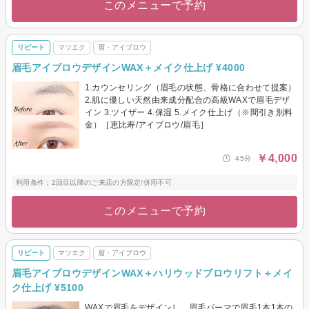
このメニューで予約
リピート
マツエク
眉・アイブロウ
眉毛アイブロウデザインWAX＋メイク仕上げ ¥4000
1.カウンセリング（眉毛の状態、骨格に合わせて提案）
2.肌に優しい天然由来成分配合の高級WAXで眉毛デザ
イン 3.ツイザー 4.保湿 5.メイク仕上げ（※間引き別料
金）［恵比寿/アイブロウ/眉毛］
￥4,000
45分
利用条件：2回目以降のご来店の方限定/併用不可
このメニューで予約
リピート
マツエク
眉・アイブロウ
眉毛アイブロウデザインWAX＋ハリウッドブロウリフト＋メイ
ク仕上げ ¥5100
WAXで眉毛をデザインし、眉毛パーマで眉毛1本1本の