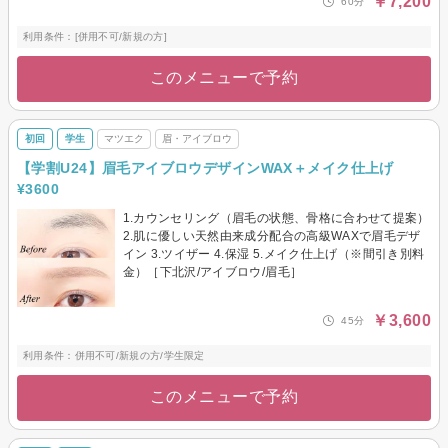
￥7,200
60分
利用条件：[併用不可/新規の方]
このメニューで予約
初回
学生
マツエク
眉・アイブロウ
【学割U24】眉毛アイブロウデザインWAX＋メイク仕上げ
¥3600
1.カウンセリング（眉毛の状態、骨格に合わせて提案）
2.肌に優しい天然由来成分配合の高級WAXで眉毛デザ
イン 3.ツイザー 4.保湿 5.メイク仕上げ（※間引き別料
金）［下北沢/アイブロウ/眉毛］
￥3,600
45分
利用条件：併用不可/新規の方/学生限定
このメニューで予約