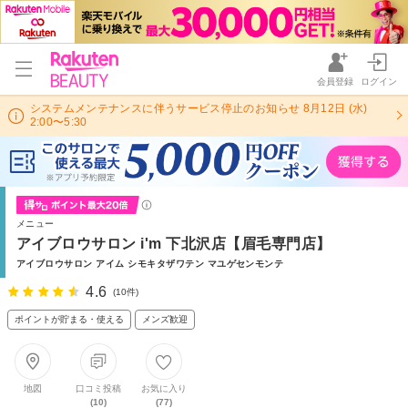
会員登録
ログイン
システムメンテナンスに伴うサービス停止のお知らせ 8月12日 (水)
2:00〜5:30
メニュー
アイブロウサロン i'm 下北沢店【眉毛専門店】
アイブロウサロン アイム シモキタザワテン マユゲセンモンテ
4.6
(10件)
ポイントが貯まる・使える
メンズ歓迎
地図
口コミ投稿
お気に入り
(10)
(77)