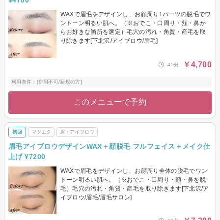
¥4700
WAXで眉毛をデザインし、お顔周り1パーツの脱毛でワ
ントーン明るい肌へ。（※おでこ・口周り・頬・鼻か
らお好きな箇所を選定）毛穴の汚れ・角質・産毛を取
り除きます[下北沢/アイブロウ/眉毛]
￥4,700
45分
利用条件：[併用不可/新規の方]
このメニューで予約
初回
マツエク
眉・アイブロウ
眉毛アイブロウデザインWAX＋顔脱毛 フルフェイス＋メイク仕
上げ ¥7200
WAXで眉毛をデザインし、お顔周り全体の脱毛でワン
トーン明るい肌へ。（※おでこ・口周り・頬・鼻を脱
毛）毛穴の汚れ・角質・産毛を取り除きます[下北沢/ア
イブロウ/眉毛/眉毛サロン]