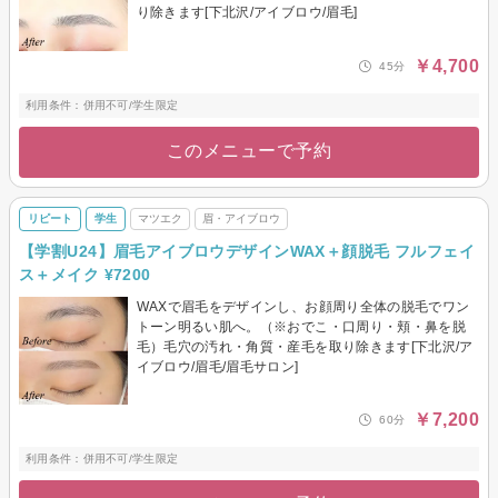
り除きます[下北沢/アイブロウ/眉毛]
￥4,700
45分
利用条件：併用不可/学生限定
このメニューで予約
リピート
学生
マツエク
眉・アイブロウ
【学割U24】眉毛アイブロウデザインWAX＋顔脱毛 フルフェイ
ス＋メイク ¥7200
WAXで眉毛をデザインし、お顔周り全体の脱毛でワン
トーン明るい肌へ。（※おでこ・口周り・頬・鼻を脱
毛）毛穴の汚れ・角質・産毛を取り除きます[下北沢/ア
イブロウ/眉毛/眉毛サロン]
￥7,200
60分
利用条件：併用不可/学生限定