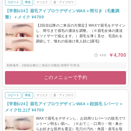
リピート
学生
マツエク
眉・アイブロウ
【学割U24】眉毛アイブロウデザインWAX＋間引き（毛量調
整）＋メイク ¥4700
【2回目以降のご来店の方限定】WAXで眉毛をデザイン
し、間引きで眉毛の濃淡を調整。（※眉毛全体の濃淡
をツイザーで揃えます。）眉毛を薄く見せ、毛流れを
調節して、憧れの垢抜け美人顔に[眉毛]
￥4,700
45分
利用条件：2回目以降のご来店の方限定/併用不可/学生
このメニューで予約
リピート
学生
マツエク
眉・アイブロウ
【学割U24】眉毛アイブロウデザインWAX＋顔脱毛 1パーツ＋
メイク仕上げ ¥4700
WAXで眉毛をデザインし、お顔周り1パーツの脱毛でワ
ントーン明るい肌へ。（※おでこ・口周り・頬・鼻か
らお好きな箇所を選定）毛穴の汚れ・角質・産毛を取