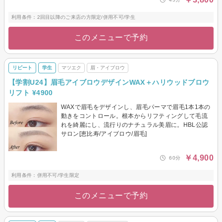
利用条件：2回目以降のご来店の方限定/併用不可/学生
このメニューで予約
リピート
学生
マツエク
眉・アイブロウ
【学割U24】眉毛アイブロウデザインWAX＋ハリウッドブロウ
リフト ¥4900
WAXで眉毛をデザインし、眉毛パーマで眉毛1本1本の
動きをコントロール。根本からリフティングして毛流
れを綺麗にし、流行りのナチュラル美眉に。HBL公認
サロン[恵比寿/アイブロウ/眉毛]
￥4,900
60分
利用条件：併用不可/学生限定
このメニューで予約