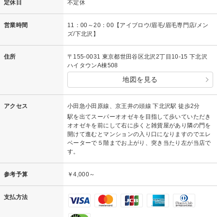
定休日
不定休
営業時間
11：00～20：00【アイブロウ/眉毛/眉毛専門店/メン
ズ/下北沢】
住所
〒155-0031 東京都世田谷区北沢2丁目10-15 下北沢
ハイタウンA棟508
地図を見る
アクセス
小田急小田原線、京王井の頭線 下北沢駅 徒歩2分
駅を出てスーパーオオゼキを目指して歩いていただき
オオゼキを前にして右に歩くと雑貨屋があり隣の門を
開けて進むとマンションの入り口になりますのでエレ
ベーターで５階までお上がり、突き当たり左が当店で
す。
参考予算
￥4,000～
支払方法