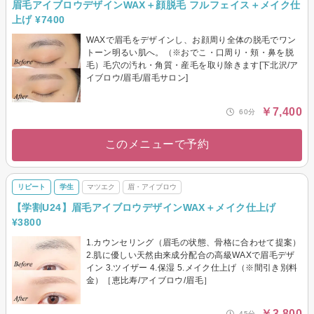
眉毛アイブロウデザインWAX＋顔脱毛 フルフェイス＋メイク仕
上げ ¥7400
WAXで眉毛をデザインし、お顔周り全体の脱毛でワン
トーン明るい肌へ。（※おでこ・口周り・頬・鼻を脱
毛）毛穴の汚れ・角質・産毛を取り除きます[下北沢/ア
イブロウ/眉毛/眉毛サロン]
￥7,400
60分
このメニューで予約
リピート
学生
マツエク
眉・アイブロウ
【学割U24】眉毛アイブロウデザインWAX＋メイク仕上げ
¥3800
1.カウンセリング（眉毛の状態、骨格に合わせて提案）
2.肌に優しい天然由来成分配合の高級WAXで眉毛デザ
イン 3.ツイザー 4.保湿 5.メイク仕上げ（※間引き別料
金）［恵比寿/アイブロウ/眉毛］
￥3,800
45分