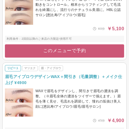
動きをコントロール。根本からリフティングして毛流
れを綺麗にし、流行りのナチュラル美眉に。HBL公認
サロン[恵比寿/アイブロウ/眉毛]
￥5,100
60分
利用条件：2回目以降のご来店の方限定/併用不可
このメニューで予約
リピート
マツエク
眉・アイブロウ
眉毛アイブロウデザインWAX＋間引き（毛量調整）＋メイク仕
上げ ¥4900
WAXで眉毛をデザインし、間引きで眉毛の濃淡を調
整。（※眉毛全体の濃淡をツイザーで揃えます。）眉
毛を薄く見せ、毛流れを調節して、憧れの垢抜け美人
顔に[恵比寿/アイブロウ/眉毛/眉毛サロン]
￥4,900
45分