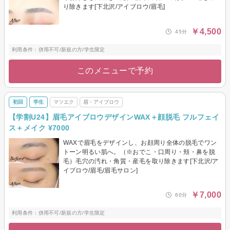
り除きます[下北沢/アイブロウ/眉毛]
￥4,500
45分
利用条件：併用不可/新規の方/学生限定
このメニューで予約
初回
学生
マツエク
眉・アイブロウ
【学割U24】眉毛アイブロウデザインWAX＋顔脱毛 フルフェイ
ス＋メイク ¥7000
WAXで眉毛をデザインし、お顔周り全体の脱毛でワン
トーン明るい肌へ。（※おでこ・口周り・頬・鼻を脱
毛）毛穴の汚れ・角質・産毛を取り除きます[下北沢/ア
イブロウ/眉毛/眉毛サロン]
￥7,000
60分
利用条件：併用不可/新規の方/学生限定