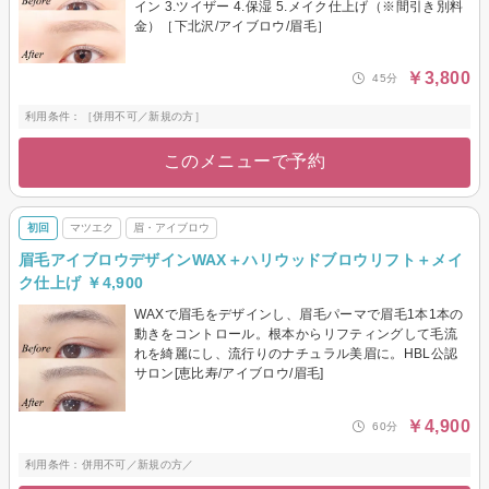
イン 3.ツイザー 4.保湿 5.メイク仕上げ（※間引き別料
金）［下北沢/アイブロウ/眉毛］
￥3,800
45分
利用条件：［併用不可／新規の方］
このメニューで予約
初回
マツエク
眉・アイブロウ
眉毛アイブロウデザインWAX＋ハリウッドブロウリフト＋メイ
ク仕上げ ￥4,900
WAXで眉毛をデザインし、眉毛パーマで眉毛1本1本の
動きをコントロール。根本からリフティングして毛流
れを綺麗にし、流行りのナチュラル美眉に。HBL公認
サロン[恵比寿/アイブロウ/眉毛]
￥4,900
60分
利用条件：併用不可／新規の方／