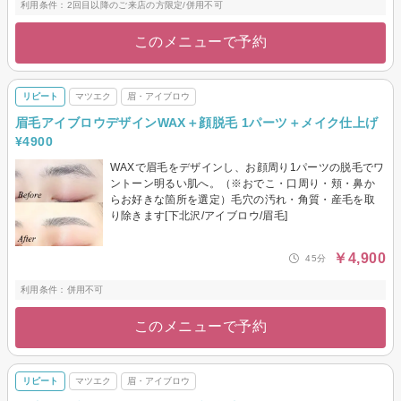
利用条件：2回目以降のご来店の方限定/併用不可
このメニューで予約
リピート
マツエク
眉・アイブロウ
眉毛アイブロウデザインWAX＋顔脱毛 1パーツ＋メイク仕上げ
¥4900
WAXで眉毛をデザインし、お顔周り1パーツの脱毛でワ
ントーン明るい肌へ。（※おでこ・口周り・頬・鼻か
らお好きな箇所を選定）毛穴の汚れ・角質・産毛を取
り除きます[下北沢/アイブロウ/眉毛]
￥4,900
45分
利用条件：併用不可
このメニューで予約
リピート
マツエク
眉・アイブロウ