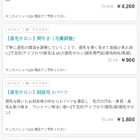
￥4,200
60分
※このメニューはお電話でご予約ください
マツエク
眉・アイブロウ
【眉毛サロン】間引き（毛量調整）
丁寧に眉毛の濃淡を調整していくことで、眉毛を薄く見せて垢抜け美人顔
に[下北沢/アイブロウ/眉毛/まゆげ/眉毛サロン/眉毛専門店/眉毛特化/美眉]
￥900
5分
※このメニューはお電話でご予約ください
マツエク
眉・アイブロウ
【眉毛サロン】顔脱毛 1パーツ
眉毛を除いたお顔全体の中から1パーツを選定し、毛穴の汚れ・角質・産
毛を取り除き、ワントーン明るい肌へ[下北沢/アイブロウ/眉毛/眉/眉毛サロ
ン]
￥1,800
15分
※このメニューはお電話でご予約ください