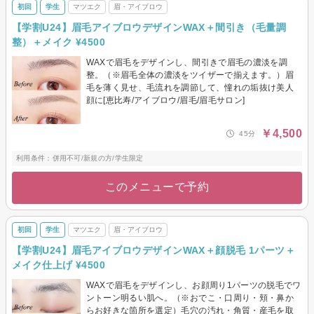
初回
学生
マツエク
眉・アイブロウ
【学割U24】眉毛アイブロウデザインWAX＋間引き（毛量調
整）＋メイク ¥4500
WAXで眉毛をデザインし、間引きで眉毛の濃淡を調
整。（※眉毛全体の濃淡をツイザーで揃えます。）眉
毛を薄く見せ、毛流れを調節して、憧れの垢抜け美人
顔に[恵比寿/アイブロウ/眉毛/眉毛サロン]
￥4,500
45分
利用条件：併用不可/新規の方/学生限定
このメニューで予約
初回
学生
マツエク
眉・アイブロウ
【学割U24】眉毛アイブロウデザインWAX＋顔脱毛 1パーツ＋
メイク仕上げ ¥4500
WAXで眉毛をデザインし、お顔周り1パーツの脱毛でワ
ントーン明るい肌へ。（※おでこ・口周り・頬・鼻か
らお好きな箇所を選定）毛穴の汚れ・角質・産毛を取