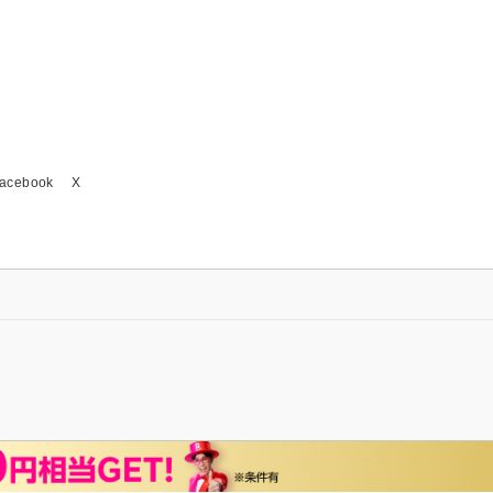
acebook
X