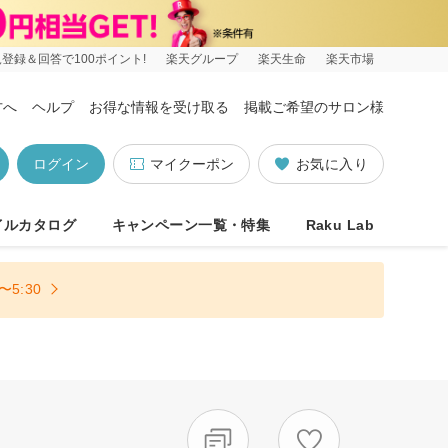
登録＆回答で100ポイント!
楽天グループ
楽天生命
楽天市場
方へ
ヘルプ
お得な情報を受け取る
掲載ご希望のサロン様
ログイン
マイクーポン
お気に入り
イルカタログ
キャンペーン一覧・特集
Raku Lab
5:30