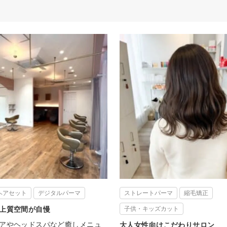
ヘアセット
デジタルパーマ
ストレートパーマ
縮毛矯正
上質空間が自慢
子供・キッズカット
アやヘッドスパなど癒しメニュ
大人女性向けこだわりサロン