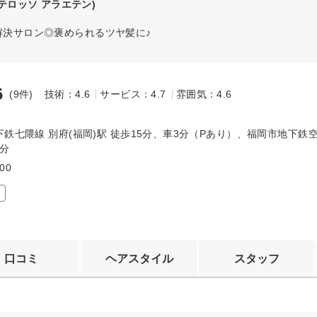
テロッソ アラエテン)
解決サロン◎褒められるツヤ髪に♪
6
(9件)
技術：4.6
サービス：4.7
雰囲気：4.6
～
鉄七隈線 別府(福岡)駅 徒歩15分、車3分（Pあり）、福岡市地下鉄空
0分
00
口コミ
ヘアスタイル
スタッフ