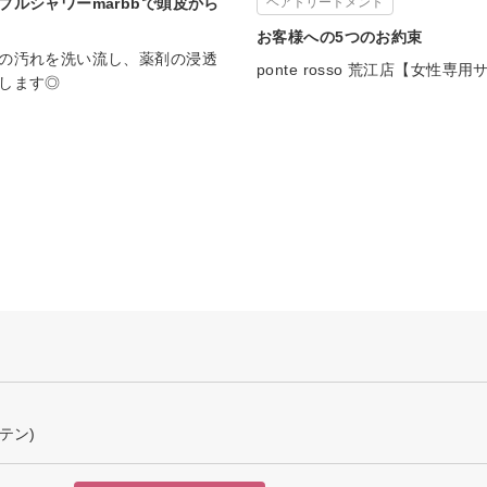
ブルシャワーmarbbで頭皮から
ヘアトリートメント
お客様への5つのお約束
の汚れを洗い流し、薬剤の浸透
ponte rosso 荒江店【女性専
します◎
テン)