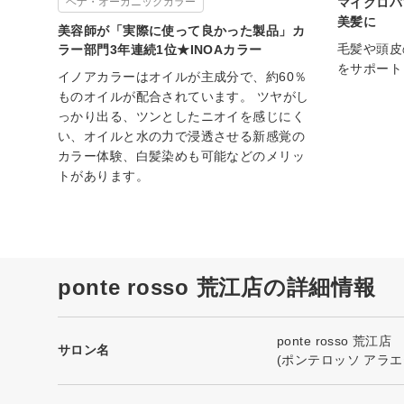
ヘナ・オーガニックカラー
マイクロバ
美髪に
美容師が「実際に使って良かった製品」カ
毛髪や頭皮
ラー部門3年連続1位★INOAカラー
をサポート
イノアカラーはオイルが主成分で、約60％
ものオイルが配合されています。 ツヤがし
っかり出る、ツンとしたニオイを感じにく
い、オイルと水の力で浸透させる新感覚の
カラー体験、白髪染めも可能などのメリッ
トがあります。
ponte rosso 荒江店の詳細情報
ponte rosso 荒江店
サロン名
(ポンテロッソ アラエ