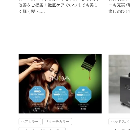
改善をご提案！徹底ケアでいつまでも美し
ーも充実♪
く輝く髪へ…。
癒しのひと
ヘアカラー
リタッチカラー
ヘッドスパ