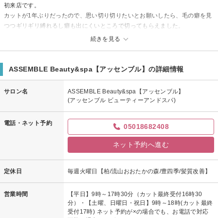
初来店です。
カットが1年ぶりだったので、思い切り切りたいとお願いしたら、毛の癖を見
つつギリギリ縛れるし癖も出にくいところで切ってもらえました。
提案もわかりやすくてとても良かったです。
続きを見る
眉毛カットもきれいに整えてもらえました！
ありがとうございます
ASSEMBLE Beauty&spa【アッセンブル】の詳細情報
ASSEMBLE Beauty&spa【アッセンブル】からの返信
やすたか様先日はご来店いただき誠にありがとうございました！！
サロン名
ASSEMBLE Beauty&spa【アッセンブル】
(アッセンブル ビューティーアンドスパ)
お忙しい中とっても嬉しい口コミも書いていただきありがとうございま
す！
電話・ネット予約
05018682408
スタイルも気に入っていただいたようで私もとても嬉しいです(^^)/
これからもやすたか様の髪の状態をよくみて、色々な提案やアドバイスが
ネット予約へ進む
出来るよう精一杯頑張ります(^^)/
またのご来店を心からお待ちしております！！！
定休日
毎週火曜日【柏/流山おおたかの森/豊四季/髪質改善】
原久美子
営業時間
【平日】9時～17時30分（カット最終受付16時30
分）・【土曜、日曜日・祝日】9時～18時(カット最終
受付17時) ネット予約が×の場合でも、お電話で対応