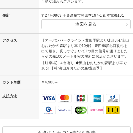
可能な場合もございます。
住所
〒277-0863 千葉県柏市豊四季197-1 山本電機101
地図を見る
アクセス
【アーバンパークライン・豊四季駅より徒歩3分/流山
おおたかの森駅より車で10分】 豊四季駅北口改札を
出て頂き、真っすぐ歩いて1つ目の信号を渡りました
らその先100メートル程の場所にお店がございます。
【駐車場】４台有り ◆流山おおたかの森駅より車で
10分 【柏/流山おおたかの森/豊四季】
カット単価
￥4,980～
支払方法
不適切なサロン情報を報告