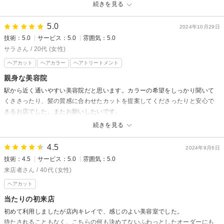
続きを見る
ASSEMBLE Beauty&spa【アッセンブル】からの返信
先日はご来店ありがとうございました！
5.0
2024年10月29日
初めてのパーマ任せてくださりありがとうございました！
技術：5.0
サービス：5.0
雰囲気：5.0
是非次回お子様とご来店ください！
サラさん / 20代 (女性)
スタイリスト 武藤
ヘアカット
ヘアカラー
ヘアトリートメント
【柏/流山おおたかの森/豊四季/髪質改善/白髪染め】
親身な美容院
駅から近く通いやすい美容院だと思います。カラーの希望をしっかり聞いて
くささったり、髪の質感に合わせたカットを提案してくださったりと安心で
きるお店でした。またお願いしたいです。
続きを見る
ASSEMBLE Beauty&spa【アッセンブル】からの返信
サラさん様
4.5
2024年9月6日
技術：4.5
サービス：5.0
雰囲気：5.0
先日は数ある美容室の中から当店を選んでいただき誠にありがとうござい
ました。
来店者さん / 40代 (女性)
嬉しい口コミありがとうございます。
ヘアカット
またのご来店をスタッフ一同心よりお待ちしております。
当たりの初来店
【柏/流山おおたかの森/豊四季/髪質改善/白髪染め】
初めて利用しましたが店内キレイで、感じのよい美容室でした。
待たされることもなく、こちらの何も決めてないふわっとしたオーダーにも