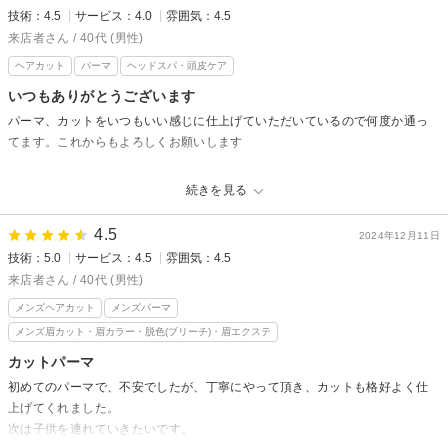
また娘の髪を切るときには利用したいです。
技術：4.5
サービス：4.0
雰囲気：4.5
来店者さん / 40代 (男性)
ヘアカット
パーマ
ヘッドスパ・頭皮ケア
いつもありがとうございます
パーマ、カットをいつもいい感じに仕上げていただいているので何度か通っ
てます。これからもよろしくお願いします
ASSEMBLE Beauty&spa【アッセンブル】からの返信
続きを見る
いつもご来店いただき誠にありがとうございます。
また嬉しい口コミありがとうございます。
4.5
2024年12月11日
技術：5.0
サービス：4.5
雰囲気：4.5
これからも素敵なヘアスタイルをご提案していきますので宜しくお願い致
します。
来店者さん / 40代 (男性)
またのご来店をスタッフ一同心よりお待ちしております。
メンズヘアカット
メンズパーマ
【柏/流山おおたかの森/豊四季/髪質改善/白髪染め/白髪ぼかし】
メンズ眉カット・眉カラー・脱色(ブリーチ)・眉エクステ
カットパーマ
初めてのパーマで、不安でしたが、丁寧にやって頂き、カットも格好よく仕
上げてくれました。
次は子供を連れていきたいです。