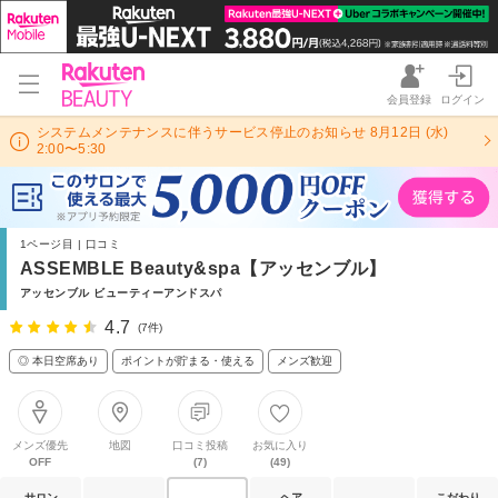
会員登録
ログイン
システムメンテナンスに伴うサービス停止のお知らせ 8月12日 (水)
2:00〜5:30
1ページ目 | 口コミ
ASSEMBLE Beauty&spa【アッセンブル】
アッセンブル ビューティーアンドスパ
4.7
(7件)
◎ 本日空席あり
ポイントが貯まる・使える
メンズ歓迎
メンズ優先
地図
口コミ投稿
お気に入り
OFF
(7)
(49)
サロン
ヘア
こだわり