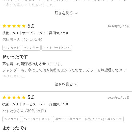
丁寧に対応してくださいました。
スッキリした扱いやすいスタイルにしていただきました。また行きたいと思
続きを見る
います。
5.0
2024年3月22日
ASSEMBLE Beauty&spa【アッセンブル】からの返信
技術：5.0
サービス：5.0
雰囲気：5.0
先日はご来店ありがとうございました！
来店者さん / 40代 (女性)
ご満足いただけて大変うれしく思います！
ヘアカット
ヘアカラー
ヘアトリートメント
またご満足していただけるよう努めて参りますのでよろしくお願いいたし
ます！
良かったです
落ち着いた清潔感のあるサロンです。
スタイリスト武藤
シャンプーも丁寧にして頂き気持ちよかったです。カットも希望通りでスッ
【柏/流山おおたかの森/豊四季/髪質改善/白髪染め】
キリしました。
続きを見る
ASSEMBLE Beauty&spa【アッセンブル】からの返信
数ある美容室の中から当店を選んでいただき誠にありがとうございます。
5.0
2024年1月20日
時間が経ってしまいましたがまたのご来店を心よりお待ちしております。
技術：5.0
サービス：5.0
雰囲気：5.0
【柏/流山おおたかの森/豊四季/髪質改善/白髪染め】
やすたかさん / 30代 (女性)
ヘアカット
ヘアトリートメント
眉カット・眉カラー・脱色(ブリーチ)・眉エクステ
よかったです