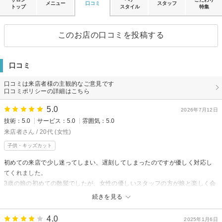
メニュー
口コミ
スタッフ
トップ
スタイル
特集
このお店の口コミを投稿する
口コミ
口コミは来店者様の主観的なご意見です
口コミポリシーの詳細はこちら
5.0
2026年7月12日
技術：5.0
サービス：5.0
雰囲気：5.0
来店者さん / 20代 (女性)
子供・キッズカット
初めての来店で少し迷ってしまい、遅刻してしまったのですが優しく対応し
てくれました。
3歳の娘の初めての散髪でしたが、女性の優しいスタッフの方が娘と楽しく会
話しながら施術してくれたので、娘もリラックスしてある様子でした。
続きを見る
髪の毛を持ち帰らせてほしい、写真を撮らせて欲しいとお願いしたら快く受
け入れてくれました。
4.0
2025年1月6日