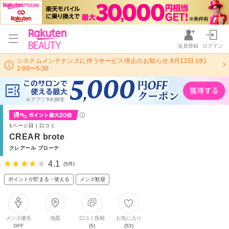
会員登録
ログイン
システムメンテナンスに伴うサービス停止のお知らせ 8月12日 (水)
2:00〜5:30
1ページ目 | 口コミ
CREAR brote
クレアール ブローテ
4.1
(5件)
ポイントが貯まる・使える
メンズ歓迎
メンズ優先
地図
口コミ投稿
お気に入り
OFF
(5)
(53)