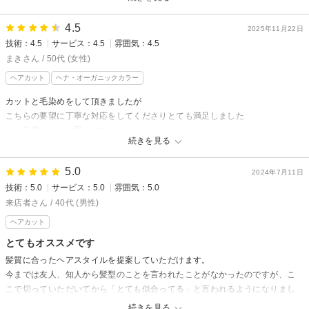
す。
自分自身もお店も大事にしていないのが伝わりました。
4.5
2025年11月22日
技術：4.5
サービス：4.5
雰囲気：4.5
まきさん / 50代 (女性)
ヘアカット
ヘナ・オーガニックカラー
カットと毛染めをして頂きましたが
こちらの要望に丁寧な対応をしてくださりとても満足しました
また利用したいと思います
続きを見る
5.0
2024年7月11日
技術：5.0
サービス：5.0
雰囲気：5.0
来店者さん / 40代 (男性)
ヘアカット
とてもオススメです
髪質に合ったヘアスタイルを提案していただけます。
今までは友人、知人から髪型のことを言われたことがなかったのですが、こ
こで切っていただいてから「とても似合ってる」と言われるようになりまし
た。
続きを見る