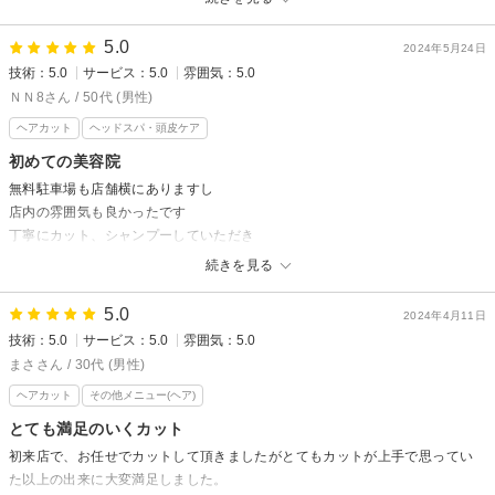
5.0
2024年5月24日
技術：5.0
サービス：5.0
雰囲気：5.0
ＮＮ8さん / 50代 (男性)
ヘアカット
ヘッドスパ・頭皮ケア
初めての美容院
無料駐車場も店舗横にありますし
店内の雰囲気も良かったです
丁寧にカット、シャンプーしていただき
スッキリしました
続きを見る
いつも散髪屋さんを利用していたので
時々おしゃれな空間でリフレッシュするのも良いですね
5.0
2024年4月11日
技術：5.0
サービス：5.0
雰囲気：5.0
まささん / 30代 (男性)
ヘアカット
その他メニュー(ヘア)
とても満足のいくカット
初来店で、お任せでカットして頂きましたがとてもカットが上手で思ってい
た以上の出来に大変満足しました。