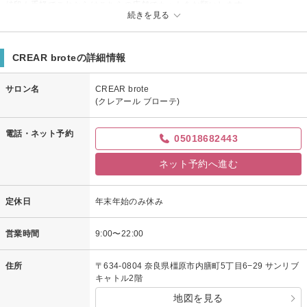
値段も手軽でこれからはこちらの店舗でカットをお願いします。
続きを見る
CREAR broteの詳細情報
サロン名
CREAR brote
(クレアール ブローテ)
電話・ネット予約
05018682443
ネット予約へ進む
定休日
年末年始のみ休み
営業時間
9:00〜22:00
住所
〒634-0804 奈良県橿原市内膳町5丁目6−29 サンリブ
キャトル2階
地図を見る