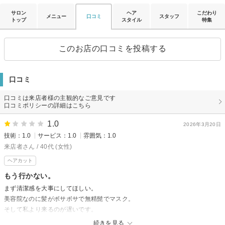
サロン
ヘア
こだわり
メニュー
口コミ
スタッフ
トップ
スタイル
特集
このお店の口コミを投稿する
口コミ
口コミは来店者様の主観的なご意見です
口コミポリシーの詳細はこちら
1.0
2026年3月20日
技術：1.0
サービス：1.0
雰囲気：1.0
来店者さん / 40代 (女性)
ヘアカット
もう行かない。
まず清潔感を大事にしてほしい。
美容院なのに髪がボサボサで無精髭でマスク。
そして私より来るのが遅いです。
一見綺麗に見えますが、慌てて出てきたので朝の掃除はしていなさそうで
続きを見る