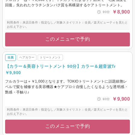
回復」失われたケラチンタンパク質を再構築するケアトリートメント。
￥8,900
90分
利用条件：来店日条件：指定なし／対象スタイリスト：全員／楽天ビューティを見たと
お伝え下さい。
このメニューで予約
全員
ヘアカラー
トリートメント
【カラー＆美容トリートメント 90分】カラー＆超音波Tr
￥9,900
フルカラーは＋￥1,000となります。TOKIOトリートメントに話題細胞レ
ベルで髪を補修する美容機器★ケアプロ☆自慢したくなるような透明感・
艶感・手触り♪
￥9,900
90分
利用条件：来店日条件：指定なし／対象スタイリスト：全員／楽天ビューティを見たと
お伝え下さい。
このメニューで予約