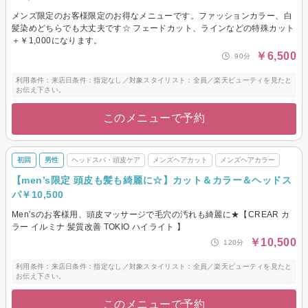
メンズ限定のお客様限定のお得なメニューです。ファッションカラー、白
髪染めどちらでも大丈夫です☆ フェードカット、ラインなどの特殊カット
＋￥1,000になります。
￥6,500
90分
利用条件：来店日条件：指定なし／対象スタイリスト：全員／楽天ビューティを見たと
お伝え下さい。
このメニューで予約
初回
男性
ヘッドスパ・頭皮ケア
メンズヘアカット
メンズヘアカラー
【men’s限定 頭皮も髪も綺麗に☆】カット＆カラー＆ヘッドス
パ￥10,500
Men’sのお客様用、頭皮マッサージで毛穴の汚れも綺麗に★【CREAR カ
ラー イルミナ 髪質改善 TOKIO ハイライト 】
￥10,500
120分
利用条件：来店日条件：指定なし／対象スタイリスト：全員／楽天ビューティを見たと
お伝え下さい。
このメニューで予約