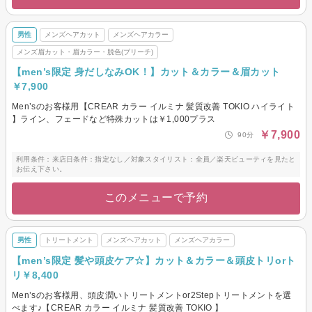
男性
メンズヘアカット
メンズヘアカラー
メンズ眉カット・眉カラー・脱色(ブリーチ)
【men’s限定 身だしなみOK！】カット＆カラー＆眉カット
￥7,900
Men’sのお客様用【CREAR カラー イルミナ 髪質改善 TOKIO ハイライト
】ライン、フェードなど特殊カットは￥1,000プラス
￥7,900
90分
利用条件：来店日条件：指定なし／対象スタイリスト：全員／楽天ビューティを見たと
お伝え下さい。
このメニューで予約
男性
トリートメント
メンズヘアカット
メンズヘアカラー
【men’s限定 髪や頭皮ケア☆】カット＆カラー＆頭皮トリorト
リ￥8,400
Men’sのお客様用、頭皮潤いトリートメントor2Stepトリートメントを選
べます♪【CREAR カラー イルミナ 髪質改善 TOKIO 】