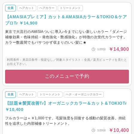
全員
ヘアカット
ヘアカラー
トリートメント
【AMASIAプレミア】カット＆AMASIAカラー＆TOKIO＆ケア
プロTr ￥14,900
東京で大流行のAMISIAついに導入♪今までにない新しいカラー『ダメージ
補修効果・色味持続・発色強化・艶感強化』が特徴の次世代カラーです。
カラー数週間でもパサつかず収まりのいい髪に★
￥14,900
120分
利用条件：来店日条件：指定なし／対象スタイリスト：全員／楽天ビューティを見たと
お伝え下さい。
このメニューで予約
全員
ヘアカット
トリートメント
ヘナ・オーガニックカラー
【話題★髪質改善Tr】オーガニックカラー＆カット＆TOKIOTr
￥10,400
フルカラーは＋￥1,000です。毛髪強度を回復する感動の髪質改善。持続
性を追求した内部補修トリートメント。
￥10,400
120分