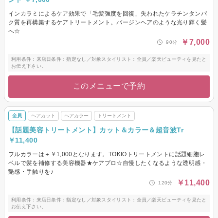
インカラミによるケア効果で「毛髪強度を回復」失われたケラチンタンパ
ク質を再構築するケアトリートメント。バージンヘアのような光り輝く髪
へ☆
￥7,000
90分
利用条件：来店日条件：指定なし／対象スタイリスト：全員／楽天ビューティを見たと
お伝え下さい。
このメニューで予約
全員
ヘアカット
ヘアカラー
トリートメント
【話題美容トリートメント】カット＆カラー＆超音波Tr
￥11,400
フルカラーは＋￥1,000となります。TOKIOトリートメントに話題細胞レ
ベルで髪を補修する美容機器★ケアプロ☆自慢したくなるような透明感・
艶感・手触りを♪
￥11,400
120分
利用条件：来店日条件：指定なし／対象スタイリスト：全員／楽天ビューティを見たと
お伝え下さい。