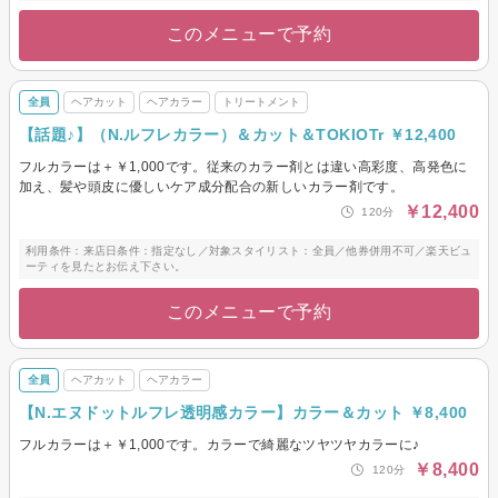
このメニューで予約
全員
ヘアカット
ヘアカラー
トリートメント
【話題♪】（N.ルフレカラー）＆カット＆TOKIOTr ￥12,400
フルカラーは＋￥1,000です。従来のカラー剤とは違い高彩度、高発色に
加え、髪や頭皮に優しいケア成分配合の新しいカラー剤です。
￥12,400
120分
利用条件：来店日条件：指定なし／対象スタイリスト：全員／他券併用不可／楽天ビュ
ーティを見たとお伝え下さい。
このメニューで予約
全員
ヘアカット
ヘアカラー
【N.エヌドットルフレ透明感カラー】カラー＆カット ￥8,400
フルカラーは＋￥1,000です。カラーで綺麗なツヤツヤカラーに♪
￥8,400
120分