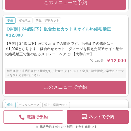
このメニューで予約
学生
縮毛矯正
学生・学割カット
【学割｜24歳以下】似合わせカット＆オイルin縮毛矯正
￥12.000
【学割｜24歳以下】根元6cmまでの矯正です。毛先までの矯正は＋
￥1,000となります。似合わせカット、ダメージを抑えた浸透オイル配合
の縮毛矯正で艶のあるストレートヘアに♪【大和八木】
￥12,000
150分
利用条件：来店日条件：指定なし／対象スタイリスト：全員／学生限定／楽天ビューテ
ィを見たとお伝え下さい。
このメニューで予約
学生
デジタルパーマ
学生・学割カット
【学割｜24歳以下】似合わせカット＆オイルinデジタルパーマ
ネットで予約
電話で予約
￥10.900
電話予約はポイント利用・付与対象外です
【学割｜24歳以下】似合わせカット、ダメージを抑えた浸透オイル配合の