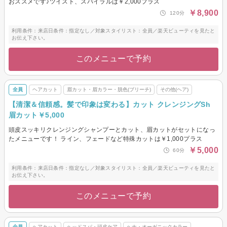
おススメです♪ツイスト、スパイラルは￥2,000プラス
￥8,900
120分
利用条件：来店日条件：指定なし／対象スタイリスト：全員／楽天ビューティを見たと
お伝え下さい。
このメニューで予約
全員
ヘアカット
眉カット・眉カラー・脱色(ブリーチ)
その他(ヘア)
【清潔＆信頼感。髪で印象は変わる】カット クレンジングSh
眉カット￥5,000
頭皮スッキリクレンジングシャンプーとカット、眉カットがセットになっ
たメニューです！ ライン、フェードなど特殊カットは￥1,000プラス
￥5,000
60分
利用条件：来店日条件：指定なし／対象スタイリスト：全員／楽天ビューティを見たと
お伝え下さい。
このメニューで予約
全員
ヘアカット
ヘッドスパ・頭皮ケア
ヘナ・オーガニックカラー