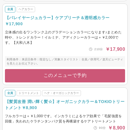
全員
ヘアカラー
【バレイヤージュカラー】ケアブリーチ＆透明感カラー
￥17,900
立体感の出るワンランク上のグラデーションカラーになります♪まとめた
時や、トレンドカラー！イルミナ、アディクシーカラーは＋￥2,000で
す。【大和八木】
￥17,900
210分
利用条件：来店日条件：指定なし／対象スタイリスト：全員／併用可／楽天ビューティ
を見たとお伝え下さい。
このメニューで予約
全員
トリートメント
ヘナ・オーガニックカラー
【髪質改善 潤い輝く髪☆】オーガニックカラー＆TOKIOトリー
トメント￥8,900
フルカラーは＋￥1,000です。インカラミによるケア効果で「毛髪強度を
回復」失われたケラチンタンパク質を再構築するケアトリートメント
￥8,900
90分