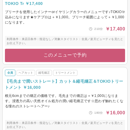
TOKIO Tr ￥17,400
ブリーチを使用したインナーorイヤリングカラーのメニューです♪TOKIO tr
込みになります★ケアプロは＋￥1,000。ブリーチ範囲によって＋￥1,000
になります。
￥17,400
210分
利用条件：来店日条件：指定なし／対象スタイリスト：全員／楽天ビューティを見たと
お伝え下さい。
このメニューで予約
全員
ヘアカット
縮毛矯正
トリートメント
【毛先まで潤いストレート】カット＆縮毛矯正＆TOKIOトリー
トメント ￥16,000
根元6cmまでの矯正の価格です。毛先までの矯正は＋￥1,000になりま
す。浸透力の高い天然オイル処方の潤い縮毛矯正です☆思わず触れたくな
る憧れのストレートヘアー♪
￥16,000
180分
利用条件：来店日条件：指定なし／対象スタイリスト：全員／楽天ビューティを見たと
お伝え下さい。