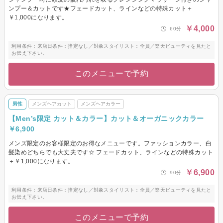
その他(ヘア)
メンズヘアカット
ンプー＆カットです★フェードカット、ラインなどの特殊カット＋
￥1,000になります。
メンズヘアカラー
メンズパーマ
￥4,000
60分
メンズ眉カット・眉カラー・
脱色(ブリーチ)
利用条件：来店日条件：指定なし／対象スタイリスト：全員／楽天ビューティを見たと
お伝え下さい。
このメニューで予約
男性
メンズヘアカット
メンズヘアカラー
【Men’s限定 カット＆カラー】カット＆オーガニックカラー
￥6,900
メンズ限定のお客様限定のお得なメニューです。ファッションカラー、白
髪染めどちらでも大丈夫です☆ フェードカット、ラインなどの特殊カット
＋￥1,000になります。
￥6,900
90分
利用条件：来店日条件：指定なし／対象スタイリスト：全員／楽天ビューティを見たと
お伝え下さい。
このメニューで予約