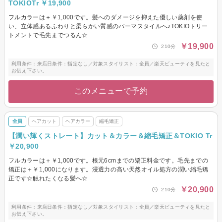
TOKIOTr ￥19,900
フルカラーは＋￥1,000です。髪へのダメージを抑えた優しい薬剤を使
い、立体感あるふわりと柔らかい質感のパーマスタイルへ♪TOKIOトリー
トメントで毛先までつるん☆
￥19,900
210分
利用条件：来店日条件：指定なし／対象スタイリスト：全員／楽天ビューティを見たと
お伝え下さい。
このメニューで予約
全員
ヘアカット
ヘアカラー
縮毛矯正
【潤い輝くストレート】カット＆カラー＆縮毛矯正＆TOKIO Tr
￥20,900
フルカラーは＋￥1,000です。根元6cmまでの矯正料金です。毛先までの
矯正は＋￥1,000になります。浸透力の高い天然オイル処方の潤い縮毛矯
正です☆触れたくなる髪へ☆
￥20,900
210分
利用条件：来店日条件：指定なし／対象スタイリスト：全員／楽天ビューティを見たと
お伝え下さい。