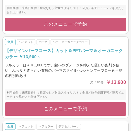
利用条件：来店日条件：指定なし／対象スタイリスト：全員／楽天ビューティを見たと
お伝え下さい。
このメニューで予約
全員
ヘアカット
パーマ
ヘナ・オーガニックカラー
【デザインパーマコース】カット＆PPTパーマ＆オーガニック
カラー ￥13,900～
フルカラーは＋￥1,000です。髪へのダメージを抑えた優しい薬剤を使
い、ふわりと柔らかい質感のパーマスタイルへ♪シャンプーブロー込※指
名料別途あり
￥13,900
180分
利用条件：来店日条件：指定なし／対象スタイリスト：全員／他券併用不可／楽天ビュ
ーティを見たとお伝え下さい。
このメニューで予約
全員
ヘアカット
ヘアカラー
デジタルパーマ