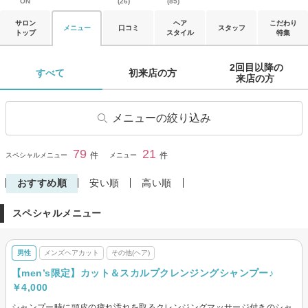
ON
(26)
(85)
サロン
ヘア
こだわり
メニュー
口コミ
スタッフ
トップ
スタイル
特集
2回目以降の

すべて 
初来店の方 
来店の方 
メニューの絞り込み
ヘアカット
学生・学割カット
79
21
閉じる
件
件
スペシャルメニュー
メニュー
前髪カット
ヘアカラー
おすすめ順
安い順
高い順
リタッチカラー
ヘナ・オーガニックカラー
スペシャルメニュー
パーマ
デジタルパーマ
縮毛矯正
ストレートパーマ
男性
メンズヘアカット
その他(ヘア)
トリートメント
ヘッドスパ・頭皮ケア
【men’s限定】カット＆スカルプクレンジングシャンプー♪
ヘアセット
眉カット・眉カラー・脱色(ブ
￥4,000
リーチ)
シャンプー時に頭皮の疲れ汚れを取るクレンジングマッサージ付きのシャ