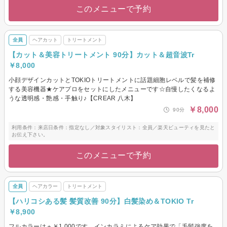
このメニューで予約
全員
ヘアカット
トリートメント
【カット＆美容トリートメント 90分】カット＆超音波Tr
￥8,000
小顔デザインカットとTOKIOトリートメントに話題細胞レベルで髪を補修
する美容機器★ケアプロをセットにしたメニューです☆自慢したくなるよ
うな透明感・艶感・手触り♪【CREAR 八木】
￥8,000
90分
利用条件：来店日条件：指定なし／対象スタイリスト：全員／楽天ビューティを見たと
お伝え下さい。
このメニューで予約
全員
ヘアカラー
トリートメント
【ハリコシある髪 髪質改善 90分】白髪染め＆TOKIO Tr
￥8,900
フルカラーは＋￥1,000です。インカラミによるケア効果で「毛髪強度を