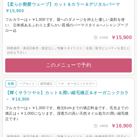
【柔らか艶髪ウェーブ】カット＆カラー＆デジタルパーマ
￥15,900
フルカラーは＋￥1,000です。髪へのダメージを抑えた優しい薬剤を使
い、立体感あるふわりと柔らかい質感のパーマスタイルへ♪シャンプーブ
ロー込
￥15,900
210分
利用条件：来店日条件：指定なし／対象スタイリスト：全員／楽天ビューティを見たと
お伝え下さい。
このメニューで予約
全員
ヘアカット
縮毛矯正
ヘナ・オーガニックカラー
【輝くサラツヤ☆】カット＆潤い縮毛矯正＆オーガニックカラ
－ ￥16,900
フルカラーは＋￥1,000です。根元6cmまでの矯正料金です。毛先までの
矯正は＋￥1,000になります。浸透力の高い天然オイル処方の潤い縮毛矯
正です♪
￥16,900
180分
利用条件：来店日条件：指定なし／対象スタイリスト：全員／他券併用不可／楽天ビュ