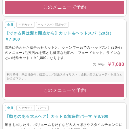
このメニューで予約
全員
ヘアカット
ヘッドスパ・頭皮ケア
【できる男は髪と頭皮から】カット＆ヘッドスパ（20分）
￥7,000
骨格に合わせた似合わせカットと、シャンプー台での ヘッドスパ（20分）
のメニュー♪毛穴汚れを落とし健康な地肌へ！フェードカット、ラインな
どの特殊カット＋￥1,000になります。
￥7,000
90分
利用条件：来店日条件：指定なし／対象スタイリスト：全員／楽天ビューティを見たと
お伝え下さい。
このメニューで予約
全員
ヘアカット
パーマ
【動きのある大人ヘア】カット＆無造作パーマ ￥8,900
動きを出したり、ボリュームをだすなど大人っぽさやスタイルチェンジに