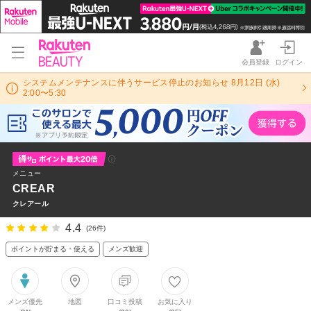
会員登録
ログイン
システムメンテナンスに伴うサービス停止のお知らせ 8月12日 (水)
2:00〜5:30
メニュー
CREAR
クレアール
4.4
(26件)
ポイントが貯まる・使える
メンズ歓迎
メンズ優先
地図
口コミ投稿
お気に入り