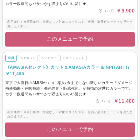
カラー数週間もパサつかず収まりのいい髪に★
￥9,900
120分
利用条件：来店日条件：指定なし／対象スタイリスト：全員／楽天ビューティを見たと
お伝え下さい。
このメニューで予約
全員
ヘアカット
ヘアカラー
トリートメント
《AMASIAセレクト》カット＆AMASIAカラー＆INPITARI Tr
￥11,400
東京で大流行のAMISIAついに導入♪今までにない新しいカラー『ダメージ
補修効果・色味持続・発色強化・艶感強化』が特徴の次世代カラーです。
カラー数週間もパサつかず収まりのいい髪に★
￥11,400
120分
利用条件：来店日条件：指定なし／対象スタイリスト：全員／楽天ビューティを見たと
お伝え下さい。
このメニューで予約