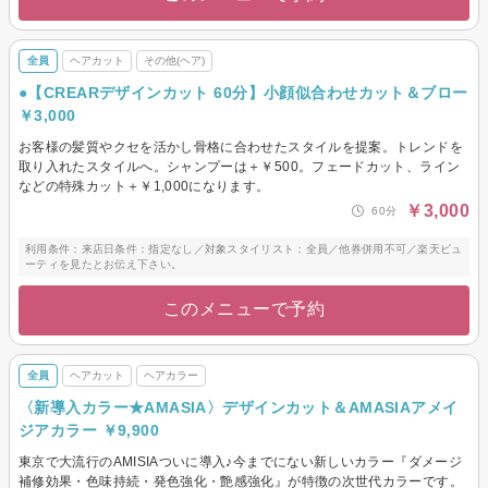
全員
ヘアカット
その他(ヘア)
●【CREARデザインカット 60分】小顔似合わせカット＆ブロー
￥3,000
お客様の髪質やクセを活かし骨格に合わせたスタイルを提案。トレンドを
取り入れたスタイルへ。シャンプーは＋￥500。フェードカット、ライン
などの特殊カット＋￥1,000になります。
￥3,000
60分
利用条件：来店日条件：指定なし／対象スタイリスト：全員／他券併用不可／楽天ビュ
ーティを見たとお伝え下さい。
このメニューで予約
全員
ヘアカット
ヘアカラー
〈新導入カラー★AMASIA〉デザインカット＆AMASIAアメイ
ジアカラー ￥9,900
東京で大流行のAMISIAついに導入♪今までにない新しいカラー『ダメージ
補修効果・色味持続・発色強化・艶感強化』が特徴の次世代カラーです。