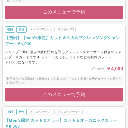
お伝え下さい。
このメニューで予約
初回
男性
メンズヘアカット
その他(ヘア)
【初回】【men’s限定】カット＆スカルプクレンジングシャン
プー♪ ￥4,000
シャンプー時に頭皮の疲れ汚れを取るクレンジングマッサージ付きのシャ
ンプー＆カットです★ フェードカット、ラインなどの特殊カット＋
￥1,000になります。
￥4,000
60分
利用条件：来店日条件：指定なし／対象スタイリスト：全員／楽天ビューティを見たと
お伝え下さい。
このメニューで予約
初回
男性
メンズヘアカット
メンズヘアカラー
【Men’s限定 カット＆カラー】カット＆オーガニックカラー
￥6,500