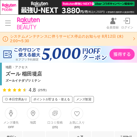
会員登録
ログイン
システムメンテナンスに伴うサービス停止のお知らせ 8月12日 (水)
2:00〜5:30
地図・アクセス
ズール 稲田堤店
ズールイナダヅツミテン
4.8
(25件)
◎ 本日空席あり
ポイントが貯まる・使える
メンズ歓迎
メンズ優先
地図
口コミ投稿
お気に入り
OFF
(25)
(69)
サロン
ヘア
こだわり