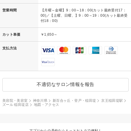
営業時間
【月曜～金曜】9：00～18：00(カット最終受付17：
00)／【土曜、日曜、】9：00～19：00(カット最終受
付18：00)
カット単価
￥1,650～
支払方法
不適切なサロン情報を報告
美容院・美容室
神奈川県
新百合ヶ丘・登戸・稲田堤
京王稲田堤駅
ズール 稲田堤店
地図・アクセス
アプリからの予約ならもっとおトクで便利！