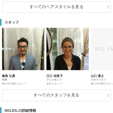
すべてのヘアスタイルを見る
スタッフ
飯島 弘貴
江口 佳菜子
山口 貴之
代表
アシスタント
スタイリスト
歴15年/男性スタッフ
女性スタッフ
歴17年/男性スタ
すべてのスタッフを見る
SOLEILの詳細情報