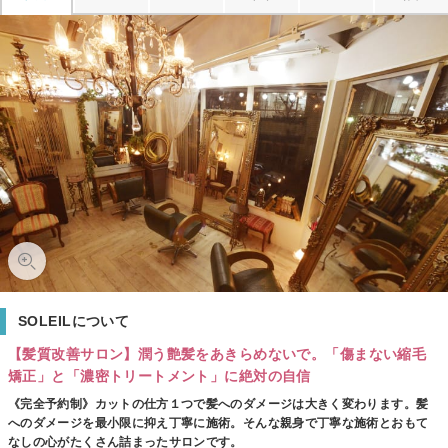
SOLEILについて
【髪質改善サロン】潤う艶髪をあきらめないで。「傷まない縮毛
矯正」と「濃密トリートメント」に絶対の自信
《完全予約制》カットの仕方１つで髪へのダメージは大きく変わります。髪
へのダメージを最小限に抑え丁寧に施術。そんな親身で丁寧な施術とおもて
なしの心がたくさん詰まったサロンです。