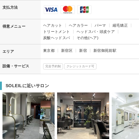
支払方法
ヘアカット
ヘアカラー
パーマ
縮毛矯正
得意メニュー
トリートメント
ヘッドスパ・頭皮ケア
炭酸ヘッドスパ
その他(ヘア)
東京都
新宿区
新宿
新宿御苑前駅
エリア
設備・サービス
完全予約制
クレジットカード可
SOLEILに近いサロン