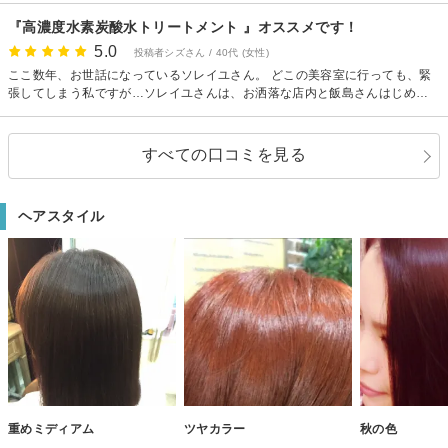
た！大満足です。 水素炭酸のトリートメントはやればやるほど髪の毛がきれ
『高濃度水素炭酸水トリートメント 』オススメです！
いになるとのこと、また行くのが楽しみです。
5.0
投稿者シズさん / 40代 (女性)
ここ数年、お世話になっているソレイユさん。 どこの美容室に行っても、緊
張してしまう私ですが…ソレイユさんは、お洒落な店内と飯島さんはじめ皆
さんがアットホームな雰囲気なので、行くたびにリラックスさせて頂いてい
ます。 髪型などの希望も相談しやすいので、いつも大満足で帰ります(^^) そ
れに加えて、最近導入した『高濃度水素炭酸水トリートメント』がすごく良
すべての口コミを見る
いです。 終わったあとの、いまだかつて味わったことのない頭皮の爽快さ
に、頭痛まで解消されました。 行ったときには、毎回オプションで付けたい
と思っています。 ソレイユさん、いつもありがとうございます。
ヘアスタイル
重めミディアム
ツヤカラー
秋の色