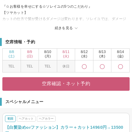
『☆お客様を幸せにする☆ソレイユの5つのこだわり』
【ツヤカット】
カットの仕方で髪が受けるダメージは変わります。ソレイユでは、ダメージ
を考慮した独自のカットをさせて頂きます。一線一線生え方を見ながら切っ
続きを見る
ていくのでモチがいいと評判です。
【ツヤ髪は女性の永遠のテーマ♪】
空席情報・予約
髪はただツヤがあっても、内部から栄養を入れないと切れてしまいます。じ
っくり毛髪を観察しながらあなただけの、ソレイユ独自のオリジナルエステ
8/8
8/9
8/10
8/11
8/12
8/13
8/14
を提供しております。
(土)
(日)
(月)
(火)
(水)
(木)
(金)
【丁寧なカウンセリング】
TEL
TEL
TEL
休日
ソレイユでは、ヘアスタイルのカウンセリングはもちろんヘアエステの為の
毛髪判断。あなたの魅力を引き出す顔骨格判断をさせて頂きますので初めて
ご来店される方は、30分〜1時間ほど時間に余裕を持っていらして下さい。
空席確認・ネット予約
【おもてなしの心】
ソレイユはお客様との時間を大切にしたサロンです。あなたに最高のおもて
なしを出来るように完全予約制にしております。
スペシャルメニュー
【完全技術保証】
あなたに心から満足して頂くまでが私達の仕事です。万が一、ご納得頂けな
かった際は無料で施術させて頂きます。
初回
ヘアカット
ヘアカラー
【白髪染めorファッション】カラー＋カット14960円→13500