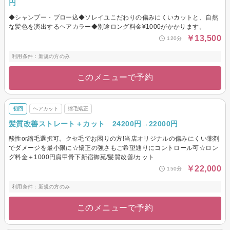
円
◆シャンプー・ブロー込◆ソレイユこだわりの傷みにくいカットと、自然
な髪色を演出するヘアカラー◆別途ロング料金¥1000がかかります。
￥13,500
120分
利用条件：新規の方のみ
このメニューで予約
初回
ヘアカット
縮毛矯正
髪質改善ストレート＋カット 24200円→22000円
酸性or縮毛選択可。クセ毛でお困りの方!当店オリジナルの傷みにくい薬剤
でダメージを最小限に☆矯正の強さもご希望通りにコントロール可☆ロン
グ料金＋1000円肩甲骨下新宿御苑/髪質改善/カット
￥22,000
150分
利用条件：新規の方のみ
このメニューで予約