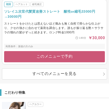
初回
ヘアカット
縮毛矯正
ソレイユ次世代髪質改善ストレート 酸性or縮毛33000円
→30000円
ストレートをかけたとは思えないほど痛みも無く自然で滑らかな仕上が
り、クセの強さに合わせて薬剤を調合します。誰もが振り返る艶々サラサ
ラの憧れの髪がずっと続きます。ロング料金1000円
￥30,000
180分
利用条件：新規の方のみ
このメニューで予約
すべてのメニューを見る
こだわり特集
ヘアカラー