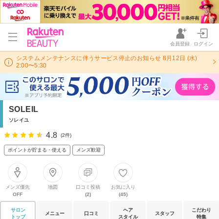
会員登録
ログイン
システムメンテナンスに伴うサービス停止のお知らせ 8月12日 (水)
2:00〜5:30
SOLEIL
ソレイユ
4.8
(2件)
ポイントが貯まる・使える
メンズ歓迎
メンズ優先
地図
口コミ投稿
お気に入り
OFF
(2)
(45)
サロン
ヘア
こだわり
メニュー
口コミ
スタッフ
トップ
スタイル
特集