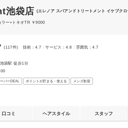
ment池袋店
(エレノア スパアンドトリートメント イケブクロ
ー+トキオTR ￥9000
7
(117件)
技術：4.7
サービス：4.8
雰囲気：4.7
～
 池袋駅 徒歩1分
:00
ーパーDEAL
ポイントが貯まる・使える
メンズ歓迎
口コミ
ヘアスタイル
スタッフ