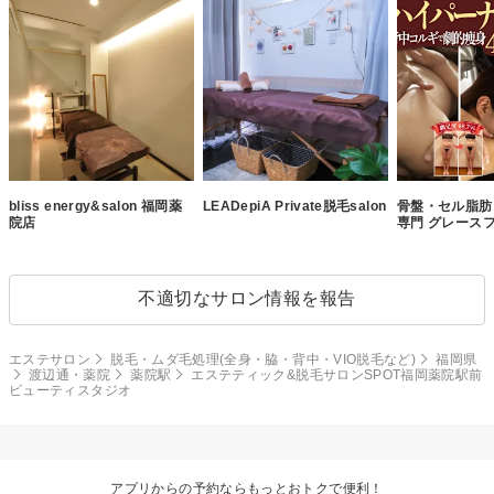
bliss energy&salon 福岡薬
LEADepiA Private脱毛salon
骨盤・セル脂肪
院店
専門 グレースフ
不適切なサロン情報を報告
エステサロン
脱毛・ムダ毛処理(全身・脇・背中・VIO脱毛など)
福岡県
渡辺通・薬院
薬院駅
エステティック&脱毛サロンSPOT福岡薬院駅前
ビューティスタジオ
アプリからの予約ならもっとおトクで便利！