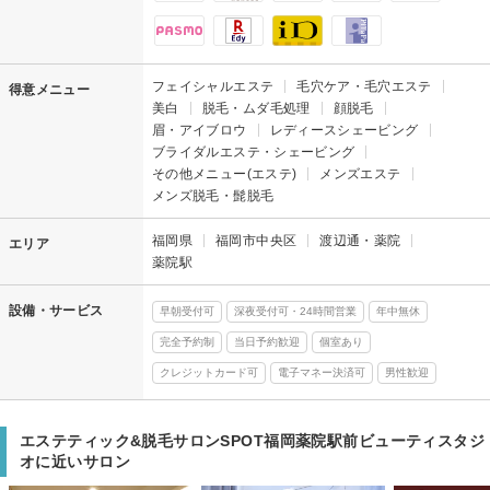
フェイシャルエステ
毛穴ケア・毛穴エステ
得意メニュー
美白
脱毛・ムダ毛処理
顔脱毛
眉・アイブロウ
レディースシェービング
ブライダルエステ・シェービング
その他メニュー(エステ)
メンズエステ
メンズ脱毛・髭脱毛
福岡県
福岡市中央区
渡辺通・薬院
エリア
薬院駅
設備・サービス
早朝受付可
深夜受付可・24時間営業
年中無休
完全予約制
当日予約歓迎
個室あり
クレジットカード可
電子マネー決済可
男性歓迎
エステティック&脱毛サロンSPOT福岡薬院駅前ビューティスタジ
オに近いサロン