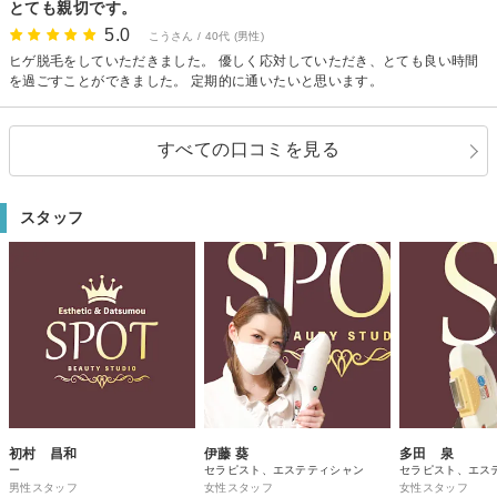
とても親切です。
5.0
こうさん / 40代 (男性)
ヒゲ脱毛をしていただきました。 優しく応対していただき、とても良い時間
を過ごすことができました。 定期的に通いたいと思います。
すべての口コミを見る
スタッフ
初村 昌和
伊藤 葵
多田 泉
ー
セラピスト、エステティシャン
セラピスト、エス
男性スタッフ
女性スタッフ
女性スタッフ