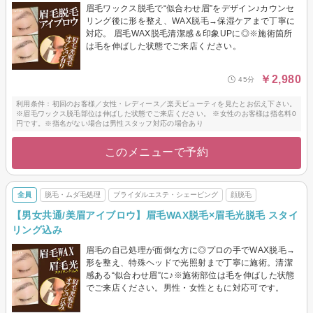
眉毛ワックス脱毛で“似合わせ眉”をデザイン♪カウンセ
リング後に形を整え、WAX脱毛→保湿ケアまで丁寧に
対応。 眉毛WAX脱毛清潔感＆印象UPに◎※施術箇所
は毛を伸ばした状態でご来店ください。
￥2,980
45分
利用条件：初回のお客様／女性・レディース／楽天ビューティを見たとお伝え下さい。
※眉毛ワックス脱毛部位は伸ばした状態でご来店ください。 ※女性のお客様は指名料0
円です。※指名がない場合は男性スタッフ対応の場合あり
このメニューで予約
全員
脱毛・ムダ毛処理
ブライダルエステ・シェービング
顔脱毛
【男女共通/美眉アイブロウ】眉毛WAX脱毛×眉毛光脱毛 スタイ
リング込み
眉毛の自己処理が面倒な方に◎プロの手でWAX脱毛→
形を整え、特殊ヘッドで光照射まで丁寧に施術。清潔
感ある“似合わせ眉”に♪※施術部位は毛を伸ばした状態
でご来店ください。男性・女性ともに対応可です。