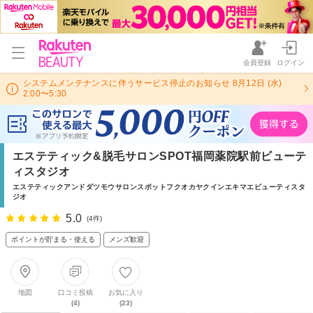
会員登録
ログイン
システムメンテナンスに伴うサービス停止のお知らせ 8月12日 (水)
2:00〜5:30
エステティック&脱毛サロンSPOT福岡薬院駅前ビューテ
ィスタジオ
エステティックアンドダツモウサロンスポットフクオカヤクインエキマエビューティスタ
ジオ
5.0
(4件)
ポイントが貯まる・使える
メンズ歓迎
地図
口コミ投稿
お気に入り
(4)
(23)