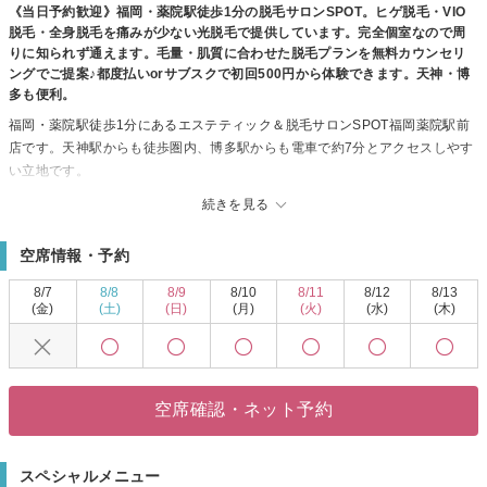
《当日予約歓迎》福岡・薬院駅徒歩1分の脱毛サロンSPOT。ヒゲ脱毛・VIO
脱毛・全身脱毛を痛みが少ない光脱毛で提供しています。完全個室なので周
りに知られず通えます。毛量・肌質に合わせた脱毛プランを無料カウンセリ
ングでご提案♪都度払いorサブスクで初回500円から体験できます。天神・博
多も便利。
福岡・薬院駅徒歩1分にあるエステティック＆脱毛サロンSPOT福岡薬院駅前
店です。天神駅からも徒歩圏内、博多駅からも電車で約7分とアクセスしやす
い立地です。
お客様の約9割が男性。ヒゲ脱毛・VIO脱毛・全身脱毛・顔脱毛を痛みが少な
続きを見る
い光脱毛で提供しています。白髪や産毛に対応できるニードル脱毛（美容電
気脱毛）も完備。
空席情報・予約
脱毛器はオーナー自身が30社を超えるメーカーを実際に試して選んだ3種類か
ら選択可能。「脱毛は初めてで不安」「痛みが心配だけど効果は欲しい」と
8/7
8/8
8/9
8/10
8/11
8/12
8/13
いう方にも、毛量・肌質・ライフスタイルに合わせた脱毛プランをご提案し
(金)
(土)
(日)
(月)
(火)
(水)
(木)
ます。無料カウンセリング実施中。
ヒゲ剃りの手間をなくしたい男性にはヒゲ脱毛が人気。毛穴洗浄・フェイシ
ャルエステ・眉毛ワックスなど肌ケアメニューも充実。女性・カップル・ご
家族でのご来店も歓迎しています。
空席確認・ネット予約
都度払いorサブスクの柔軟な料金プランで、初回500円から体験できます。
福岡・天神エリアでヒゲ脱毛・メンズ脱毛をお探しの方は、ぜひSPOTへお気
軽にご来店ください。スタッフ一同、心よりお待ちしております。
スペシャルメニュー