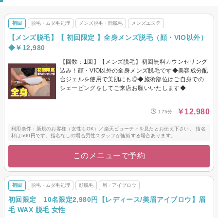
初回
脱毛・ムダ毛処理
メンズ脱毛・髭脱毛
メンズエステ
【メンズ脱毛】【 初回限定 】全身メンズ脱毛（顔・VIO以外）
◆￥12,980
【回数：1回】【メンズ脱毛】初回無料カウンセリング
込み！顔・VIO以外の全身メンズ脱毛です◆美容成分配
合ジェルを使用で美肌にも◎◆施術部位はご自身での
シェービングをしてご来店お願いいたします◆
￥12,980
175分
利用条件：新規のお客様（女性もOK）／楽天ビューティを見たとお伝え下さい。 指名
料は500円です。指名なしの場合男性スタッフが施術する場合あります。
このメニューで予約
初回
脱毛・ムダ毛処理
顔脱毛
眉・アイブロウ
初回限定 10名限定2,980円【レディース/美眉アイブロウ】眉
毛 WAX 脱毛 女性