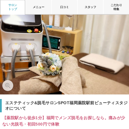
サロン
こだわり
メニュー
口コミ
スタッフ
トップ
特集
エステティック&脱毛サロンSPOT福岡薬院駅前ビューティスタジ
オについて
【薬院駅から徒歩1分】福岡でメンズ脱毛をお探しなら。痛みが少
ない光脱毛・初回500円で体験