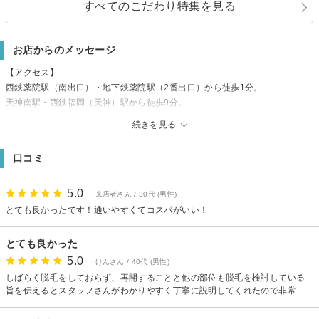
すべてのこだわり特集を見る
お店からのメッセージ
【アクセス】
西鉄薬院駅（南出口）・地下鉄薬院駅（2番出口）から徒歩1分。
天神南駅・西鉄福岡（天神）駅から徒歩9分。
博多駅から約7分。
続きを見る
モスバーガーが入るビルの6階です。
福岡市中央区白金１丁目２１−１３クレッセント薬院602号室
口コミ
【駐車場】
専用駐車場はないため、近隣のコインパーキングをご利用ください。
【お支払い方法】
5.0
来店者さん / 30代 (男性)
PayPay・LINEPay・楽天Pay・ApplePay・WAONなど幅広く対応していま
とても良かったです！通いやすくてコスパがいい！
す。
薬院・天神エリアで痛みが少ない脱毛・フェイシャルをお探しならエステテ
とても良かった
ィック＆脱毛サロンSPOT福岡薬院駅前店へどうぞ。
5.0
けんさん / 40代 (男性)
しばらく脱毛をしておらず、再開することと他の部位も脱毛を検討している
旨を伝えるとスタッフさんがわかりやすく丁寧に説明してくれたので非常に
わかりやすかった。金額も思った以上に安かったので驚きでした。